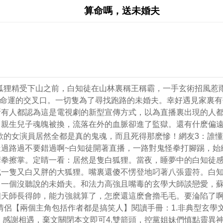
算命嗎，送未婚夫
的狐狸精受下山之前，白知徒在山林裏稱王稱霸，一手玄術招風惹
一樣迷失在命運的交叉口。一切隻為了尋找跑路的未婚夫。幸好遇見
所有人都認為這是電視劇的新型宣傳方式，以為直播裏出現的人
親生兒子魂魄被換，流落在外的血脈卻進了監獄。還有什麽偏遠
喜歡的女演員居然全都是真的鬼魂，而且死得那麽慘！網友3：誰
過路過不要錯過啊~白知徒開著直播，一路對鬼怪拳打腳踢，始
摩拳擦掌。定睛一看：居然是隻白狐狸。當夜，睡夢中的白知徒
一隻又白又胖的大狐狸。嘴裏還傻不愣登地叼著八張靈符。白知
了一個沒聽說的未婚夫。和法力高強且嘴毒的玄學大師談戀愛，
個天師長得帥，能力強就算了，怎麽還這麽會擼毛毛。要淪陷了
事，笨蛋情侶【兩個主角包括作者都是搞笑人】閱讀手冊：1.非典型
味，感謝相遇，棄文關閉本文即可4.雙箭頭，控黨姐妹們慎點靈