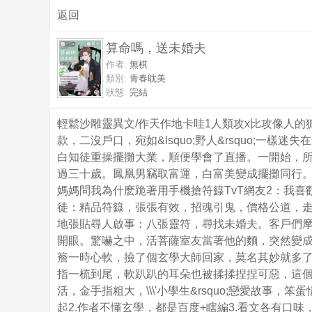
返回
算命嗎，送未婚夫
作者:
無棋
類別:
青春耽美
狀態:
完結
輕鬆沙雕靈異文/作天作地卡哇1人類攻x比攻像人
款，二沒戶口，宛如&lsquo;野人&rsquo;
白知徒重操擺攤大業，順便學會了直播。一開始，
過三十歲。鳳凰男竊取富運，白富美變成擺攤同行。
媽媽問我為什麽跪著用手機搶符籙TvT網友2：我
徒：精品符籙，張張有效，招魂引鬼，價格公道，走
地張貼尋人啟事：八張靈符，尋找未婚夫。客戶們
開眼。驚嚇之中，活菩薩室友當著他的麵，突然變成
簷一時心軟，撿了個玄學大師回家，莫名其妙就多
指一梳到尾，軟趴趴的耳朵也被揉揉捏捏可惡，這
活，金手指粗大，\\\'小學生&rsquo;戀愛故
起2.作者不懂玄學，都是百度+瞎編3.看文各有口