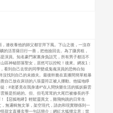
雨，連收養他的師父都甘拜下風。下山之後，一沒存
家裏有礦的活菩薩日行一善，把他撿回去。為了賺房租，
都是演員。知名豪門家裏身負詛咒，所有男子都活不
山區神秘部落聖女，居然可以控蛇！後來。網友1：
懂，看到自己去世的同學變成鬼魂演員的恐怖白知
終沒找到自己的未婚夫。最後幹脆在直播間簡單粗暴
感覺自己放在床頭的八張靈符正被人挪動。他猛地睜
徒：#老婆竟在我身邊#*在人間快樂生活的狐妖蘇雲
蘇雲簷是拒絕的。但、但毛茸茸的大尾巴被修長的手
啊！【惡狐咆哮】輕鬆靈異文，雞飛狗跳的日常生
玄學文，無邏輯無文筆，架空現代，請勿和現實聯係到一
異神怪甜文直播玄學一句話簡介：網紅大狐狸立意：世