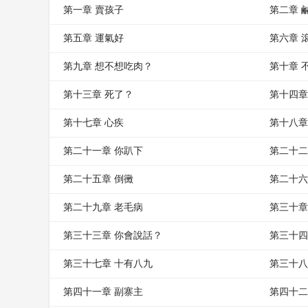
第一章 賣孩子
第二章 
第五章 運氣好
第六章 
第九章 想不想吃肉？
第十章 
第十三章 死了？
第十四章
第十七章 心疾
第十八章
第二十一章 你趴下
第二十二
第二十五章 倒黴
第二十六
第二十九章 老毛病
第三十章
第三十三章 你會說話？
第三十四
第三十七章 十有八九
第三十八
第四十一章 副寨主
第四十二