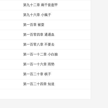
第九十二章 兩千套盔甲
第九十六章 小瘋子
第一百章 被耍
第一百零四章 通通血
第一百零八章 不要去
第一百一十二章 小白臉
第一百一十六章 雨勢
第一百二十章 棋子
第一百二十四章 知道