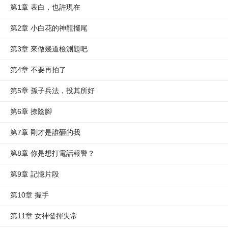
第1章 表白，也許現在
第2章 小白花的神龍擺尾
第3章 來做幾道檢測題吧
第4章 不要再拍了
第5章 孫子兵法，投其所好
第6章 撩陰腳
第7章 剛才是誰砸的我
第8章 你是想打電話報警？
第9章 記憶片段
第10章 握手
第11章 女神發揮失常