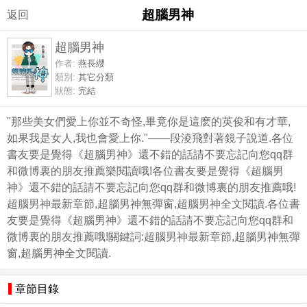
超腦男神
返回
超腦男神
作者:
燕長纓
類別:
其它分類
狀態:
完結
"那些美女們愛上你並不奇怪,畢竟你是這麽的英俊和有才華,
如果我是女人,我也會愛上你."——段淩飛對著鏡子說道.各位
書友要是覺得《超腦男神》還不錯的話請不要忘記向您qq群
和微博裏的朋友推薦樂閱讀哦!各位書友要是覺得《超腦男
神》還不錯的話請不要忘記向您qq群和微博裏的朋友推薦哦!
超腦男神最新章節,超腦男神無彈窗,超腦男神全文閱讀.各位書
友要是覺得《超腦男神》還不錯的話請不要忘記向您qq群和
微博裏的朋友推薦哦!關鍵詞:超腦男神最新章節,超腦男神無彈
窗,超腦男神全文閱讀.
章節目錄