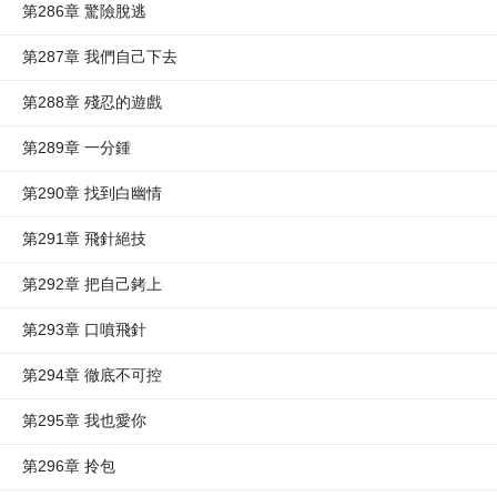
第286章 驚險脫逃
第287章 我們自己下去
第288章 殘忍的遊戲
第289章 一分鍾
第290章 找到白幽情
第291章 飛針絕技
第292章 把自己銬上
第293章 口噴飛針
第294章 徹底不可控
第295章 我也愛你
第296章 拎包