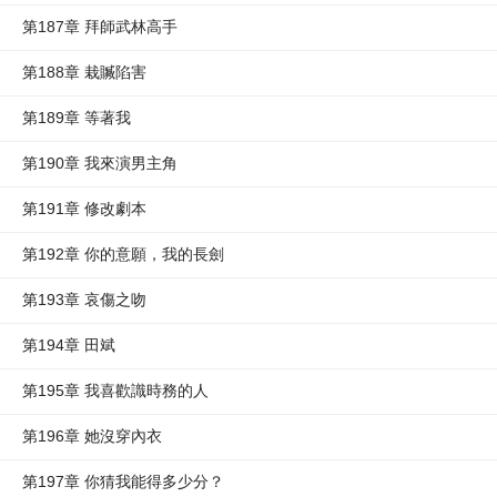
第187章 拜師武林高手
第188章 栽贓陷害
第189章 等著我
第190章 我來演男主角
第191章 修改劇本
第192章 你的意願，我的長劍
第193章 哀傷之吻
第194章 田斌
第195章 我喜歡識時務的人
第196章 她沒穿內衣
第197章 你猜我能得多少分？