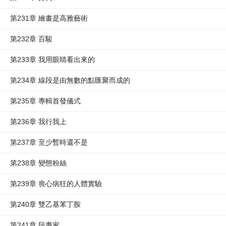
第231章 繪畫是高雅藝術
第232章 百駿
第233章 我用眼睛看出來的
第234章 線段是由無數的點匯聚而成的
第235章 專輯首發儀式
第236章 我行我上
第237章 至少暫時還不是
第238章 變態粉絲
第239章 喪心病狂的人體實驗
第240章 雙乙基苯丁胺
第241章 段專家