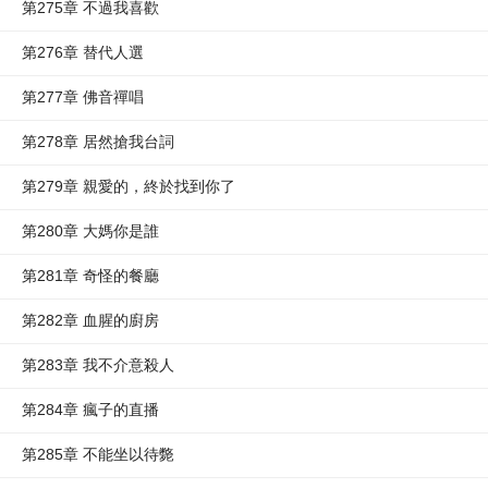
第275章 不過我喜歡
第276章 替代人選
第277章 佛音禪唱
第278章 居然搶我台詞
第279章 親愛的，終於找到你了
第280章 大媽你是誰
第281章 奇怪的餐廳
第282章 血腥的廚房
第283章 我不介意殺人
第284章 瘋子的直播
第285章 不能坐以待斃