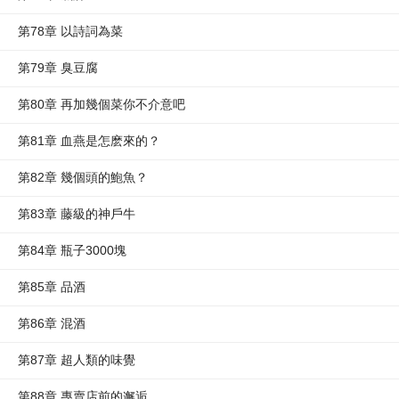
第78章 以詩詞為菜
第79章 臭豆腐
第80章 再加幾個菜你不介意吧
第81章 血燕是怎麽來的？
第82章 幾個頭的鮑魚？
第83章 藤級的神戶牛
第84章 瓶子3000塊
第85章 品酒
第86章 混酒
第87章 超人類的味覺
第88章 專賣店前的邂逅