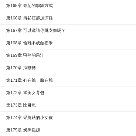
第165章 奇葩的學舞方式
第166章 襯衫短褲加涼鞋
第167章 可以邀請你跳支舞嗎？
第168章 偷雞不成蝕把米
第169章 飛翔的果汁
第170章 揮鞭轉
第171章 心在跳，臉在燒
第172章 幫美女背包
第173章 比目魚
第174章 采蘑菇的小女孩
第175章 炭黑雞翅