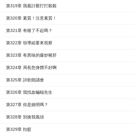
第319章 我最討厭打打殺殺
第320章 素質！注意素質！
第321章 有槍了不起嗎？
第322章 領導組要來視察
第323章 有異味的爆炒豬肝
第324章 局長您身體不好啊
第325章 詩歌朗誦會
第326章 我找血蝙蝠先生
第327章 你是姚明嗎？
第328章 別搶我風頭
第329章 扣籃