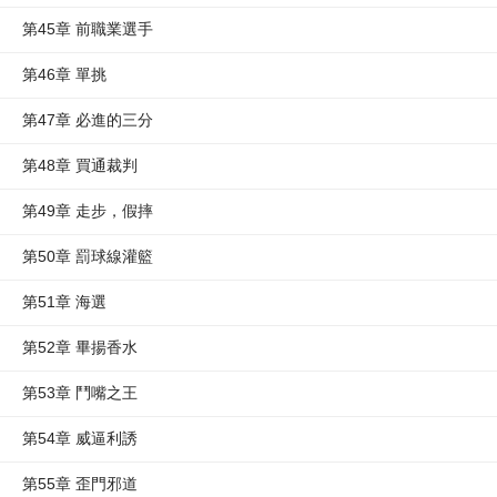
第45章 前職業選手
第46章 單挑
第47章 必進的三分
第48章 買通裁判
第49章 走步，假摔
第50章 罰球線灌籃
第51章 海選
第52章 畢揚香水
第53章 鬥嘴之王
第54章 威逼利誘
第55章 歪門邪道