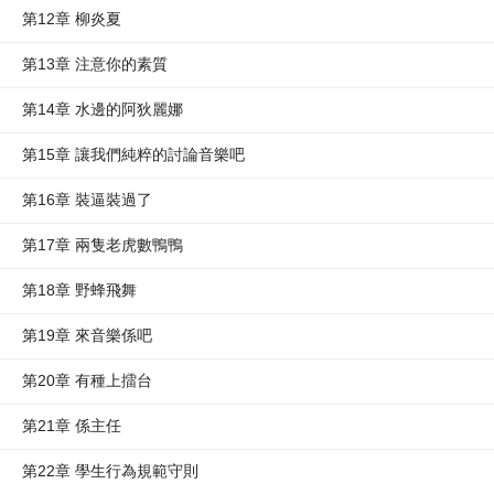
第12章 柳炎夏
第13章 注意你的素質
第14章 水邊的阿狄麗娜
第15章 讓我們純粹的討論音樂吧
第16章 裝逼裝過了
第17章 兩隻老虎數鴨鴨
第18章 野蜂飛舞
第19章 來音樂係吧
第20章 有種上擂台
第21章 係主任
第22章 學生行為規範守則