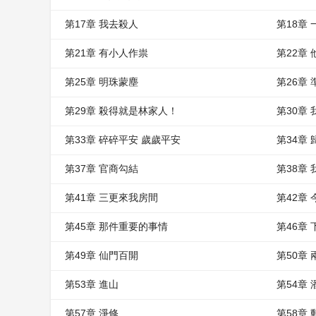
第17章 我去殺人
第18章
第21章 有小人作祟
第22章
第25章 明珠蒙塵
第26章
第29章 殺得就是林家人！
第30章
第33章 碎碎平安 歲歲平安
第34章 
第37章 官商勾結
第38章
第41章 三更來我房間
第42章
第45章 那件重要的事情
第46章
第49章 仙門百開
第50章
第53章 進山
第54章
第57章 淨修
第58章