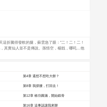
天這折騰得發軟的腿，蘇雲急了眼：“二！二！二！
嗎，其實仙人並不是傳說。孫悟空，楊戩，哪吒…他
第4章 還想不想吃大餅？
第8章 我撐腰，打回去！
第12章 樁功圓滿，開始鍛骨
第16章 這事該讓我來辦