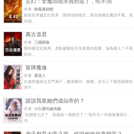
玄幻：女魔頭跪求我別送了，吃不消
作者:
南風逐錦鯉
顧長生穿越玄幻世界，開局地獄模式，落在病嬌女魔頭手裏。就
在他...
萬古道君
作者:
三陽開泰
開局被宜妃做局，差點被吸收天生異香的血脈，淪為廢人？不過
好在...
冒牌魔修
作者:
還道人
白越穿越成太玄門弟子，癡迷煉丹、偷雞。全宗上下被他禍害的
苦不...
誰說我靠她們成仙帝的？
作者:
小白愛吃鹵肉飯
“這都第七次了，我真的一滴都沒了！”張百凡一年前慘遭算計，
丹...
弟子都是大帝之資，你說他收徒靠躺平？