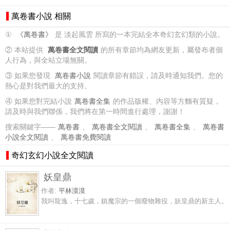
萬卷書小說 相關
①
《萬卷書》
是 淡起風雲 所寫的一本完結全本奇幻玄幻類的小說。
② 本站提供
萬卷書全文閱讀
的所有章節均為網友更新，屬發布者個
人行為，與全站立場無關。
③ 如果您發現
萬卷書小說
閱讀章節有錯誤，請及時通知我們。您的
熱心是對我們最大的支持。
④ 如果您對完結小說
萬卷書全集
的作品版權、內容等方麵有質疑，
請及時與我們聯係，我們將在第一時間進行處理，謝謝！
搜索關鍵字——
萬卷書
、
萬卷書全文閱讀
、
萬卷書全集
、
萬卷書
小說全文閱讀
、
萬卷書免費閱讀
奇幻玄幻小說全文閱讀
妖皇鼎
作者:
平林漠漠
我叫龍逸，十七歲，鎮魔宗的一個廢物雜役，妖皇鼎的新主人。