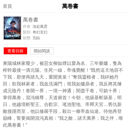
萬卷書
首頁
萬卷書
作者:
淡起風雲
類別:
奇幻玄幻
狀態:
完結
查看目錄
開始閱讀
東陽城林家廢少，被惡女柳如煙以愛為名、三年藥爐，隻為
榨幹最後一滴元陽。生死一線，帝魂覺醒！“既然這天地容不
下我，那便再踏九天，重開黃泉！”奪我靈根者，我碎她丹
田；欺我林家者，我血洗滿門；視我如爐鼎者，我反將其煉
成元陰丹！卷開一界，一境一神通；閱盡千卷，可鎮十界；
掌得萬卷，混沌稱尊，天道俯首！今朝，他築基斬築基，明
日，他越境斬聖王。合歡宗、瑤池聖地、帝釋天宮…舊仇新
敵接踵而至，他以修羅手段，殺出一條帝血仙途。待他再登
巔峰，誓要揭開混沌真相：“我之敵，諸天萬界；我之伴，唯
此萬卷書！”