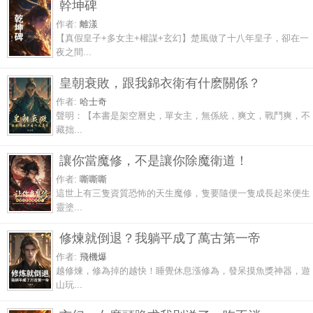
幹坤碑
作者:
離漾
【真假皇子+多女主+權謀+玄幻】楚風做了十八年皇子，卻在一
夜之間...
皇朝衰敗，跟我錦衣衛有什麽關係？
作者:
哈士奇
聲明：【本書是架空曆史，單女主，無係統，爽文，戰鬥爽，不
藏拙...
讓你當魔修，不是讓你除魔衛道！
作者:
嘶嘶嘶
這世上有三隻資質恐怖的天生魔修，隻要隨便一隻成長起來便生
靈塗...
修煉就倒退？我躺平成了萬古第一帝
作者:
飛機爆
越修煉，修為掉的越快！睡覺休息漲修為，發呆摸魚獎神器，遊
山玩...