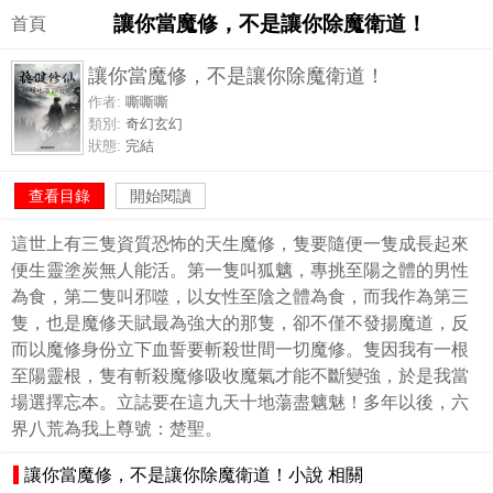
讓你當魔修，不是讓你除魔衛道！
首頁
讓你當魔修，不是讓你除魔衛道！
作者:
嘶嘶嘶
類別:
奇幻玄幻
狀態:
完結
查看目錄
開始閱讀
這世上有三隻資質恐怖的天生魔修，隻要隨便一隻成長起來
便生靈塗炭無人能活。第一隻叫狐魑，專挑至陽之體的男性
為食，第二隻叫邪噬，以女性至陰之體為食，而我作為第三
隻，也是魔修天賦最為強大的那隻，卻不僅不發揚魔道，反
而以魔修身份立下血誓要斬殺世間一切魔修。隻因我有一根
至陽靈根，隻有斬殺魔修吸收魔氣才能不斷變強，於是我當
場選擇忘本。立誌要在這九天十地蕩盡魑魅！多年以後，六
界八荒為我上尊號：楚聖。
讓你當魔修，不是讓你除魔衛道！小說 相關