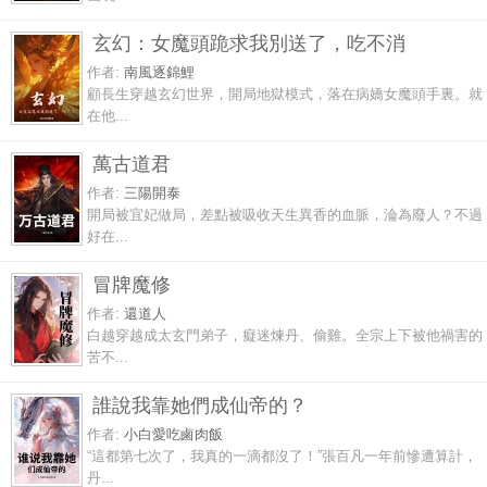
玄幻：女魔頭跪求我別送了，吃不消
作者:
南風逐錦鯉
顧長生穿越玄幻世界，開局地獄模式，落在病嬌女魔頭手裏。就
在他...
萬古道君
作者:
三陽開泰
開局被宜妃做局，差點被吸收天生異香的血脈，淪為廢人？不過
好在...
冒牌魔修
作者:
還道人
白越穿越成太玄門弟子，癡迷煉丹、偷雞。全宗上下被他禍害的
苦不...
誰說我靠她們成仙帝的？
作者:
小白愛吃鹵肉飯
“這都第七次了，我真的一滴都沒了！”張百凡一年前慘遭算計，
丹...