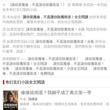
①
《讓你當魔修，不是讓你除魔衛道！》
是 嘶嘶嘶 所寫的一本完結
全本奇幻玄幻類的小說。
② 本站提供
讓你當魔修，不是讓你除魔衛道！全文閱讀
的所有章節
均為網友更新，屬發布者個人行為，與全站立場無關。
③ 如果您發現
讓你當魔修，不是讓你除魔衛道！小說
閱讀章節有錯
誤，請及時通知我們。您的熱心是對我們最大的支持。
④ 如果您對完結小說
讓你當魔修，不是讓你除魔衛道！全集
的作品
版權、內容等方麵有質疑，請及時與我們聯係，我們將在第一時間進
行處理，謝謝！
搜索關鍵字——
讓你當魔修，不是讓你除魔衛道！
、
讓你當魔修，
不是讓你除魔衛道！全文閱讀
、
讓你當魔修，不是讓你除魔衛道！
全集
、
讓你當魔修，不是讓你除魔衛道！小說全文閱讀
、
讓你當魔
修，不是讓你除魔衛道！免費閱讀
奇幻玄幻小說全文閱讀
修煉就倒退？我躺平成了萬古第一帝
作者:
飛機爆
越修煉，修為掉的越快！睡覺休息漲修為，發呆摸魚獎神器，遊
山玩...