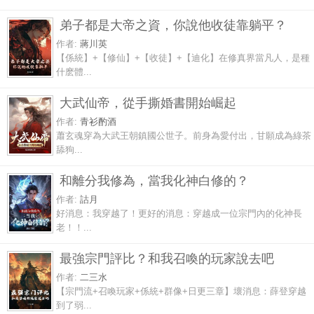
弟子都是大帝之資，你說他收徒靠躺平？
作者:
蔣川英
【係統】+【修仙】+【收徒】+【迪化】在修真界當凡人，是種
什麽體...
大武仙帝，從手撕婚書開始崛起
作者:
青衫酌酒
蕭玄魂穿為大武王朝鎮國公世子。前身為愛付出，甘願成為綠茶
舔狗...
和離分我修為，當我化神白修的？
作者:
詁月
好消息：我穿越了！更好的消息：穿越成一位宗門內的化神長
老！！...
最強宗門評比？和我召喚的玩家說去吧
作者:
二三水
【宗門流+召喚玩家+係統+群像+日更三章】壞消息：薛登穿越
到了弱...