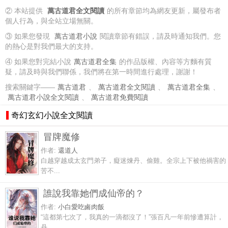
② 本站提供
萬古道君全文閱讀
的所有章節均為網友更新，屬發布者
個人行為，與全站立場無關。
③ 如果您發現
萬古道君小說
閱讀章節有錯誤，請及時通知我們。您
的熱心是對我們最大的支持。
④ 如果您對完結小說
萬古道君全集
的作品版權、內容等方麵有質
疑，請及時與我們聯係，我們將在第一時間進行處理，謝謝！
搜索關鍵字——
萬古道君
、
萬古道君全文閱讀
、
萬古道君全集
、
萬古道君小說全文閱讀
、
萬古道君免費閱讀
奇幻玄幻小說全文閱讀
冒牌魔修
作者:
還道人
白越穿越成太玄門弟子，癡迷煉丹、偷雞。全宗上下被他禍害的
苦不...
誰說我靠她們成仙帝的？
作者:
小白愛吃鹵肉飯
“這都第七次了，我真的一滴都沒了！”張百凡一年前慘遭算計，
丹...