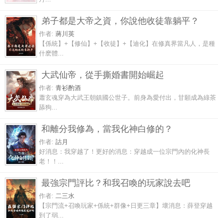
弟子都是大帝之資，你說他收徒靠躺平？
作者:
蔣川英
【係統】+【修仙】+【收徒】+【迪化】在修真界當凡人，是種
什麽體...
大武仙帝，從手撕婚書開始崛起
作者:
青衫酌酒
蕭玄魂穿為大武王朝鎮國公世子。前身為愛付出，甘願成為綠茶
舔狗...
和離分我修為，當我化神白修的？
作者:
詁月
好消息：我穿越了！更好的消息：穿越成一位宗門內的化神長
老！！...
最強宗門評比？和我召喚的玩家說去吧
作者:
二三水
【宗門流+召喚玩家+係統+群像+日更三章】壞消息：薛登穿越
到了弱...