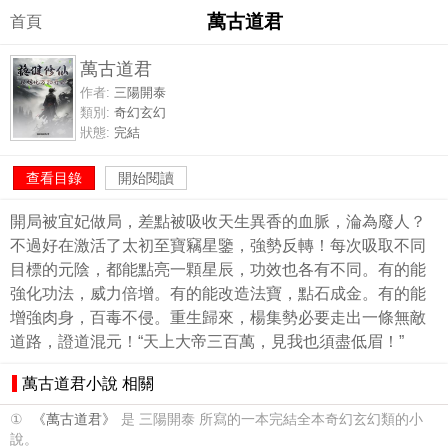
萬古道君
首頁
萬古道君
作者:
三陽開泰
類別:
奇幻玄幻
狀態:
完結
查看目錄
開始閱讀
開局被宜妃做局，差點被吸收天生異香的血脈，淪為廢人？
不過好在激活了太初至寶竊星鑒，強勢反轉！每次吸取不同
目標的元陰，都能點亮一顆星辰，功效也各有不同。有的能
強化功法，威力倍增。有的能改造法寶，點石成金。有的能
增強肉身，百毒不侵。重生歸來，楊集勢必要走出一條無敵
道路，證道混元！“天上大帝三百萬，見我也須盡低眉！”
萬古道君小說 相關
①
《萬古道君》
是 三陽開泰 所寫的一本完結全本奇幻玄幻類的小
說。