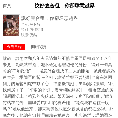
說好隻合租，你卻肆意越界
首頁
說好隻合租，你卻肆意越界
作者:
望月醉
類別:
言情穿越
狀態:
完結
查看目錄
開始閱讀
救命！該怎麽和八年沒見過麵的不熟竹馬同居相處？！八年
未見，高鐵站重逢，她不確定地確認他的身份，得到一句高
冷的“不加微信”。一場意外合租成了二人的開始。彼此都認為
這隻是一場簡單的暫時合租，謝清竹卻不曾想到他會在這兩
個月的短暫相處中動了心，怕驚擾到她，主動提出搬離。“我
找到房子了。”平常的下班，虞青梅回到家中，看著空蕩的房
間瞬間湧上了強烈的失落感。某天深夜，房門被叩響，謝清
竹站在門外，垂眸委屈巴巴的看著她：“能讓我在這住一晚
嗎？”她放他進來，卻未察覺他眼底深處藏著的勢在必得。那
晚之後，他總有無數理由賴在她這裏，步步為營，講她圈進