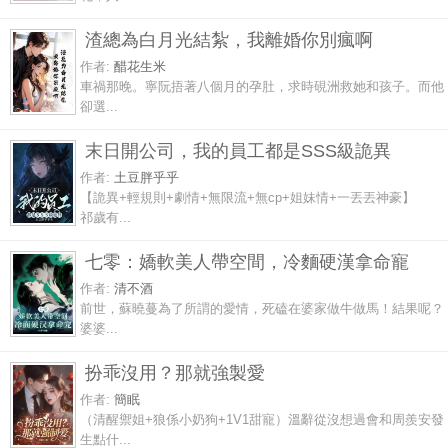
渣總為白月光結紮，我離婚你別瘋啊
作者:
醋花生米
車禍那晚。寧阮捂著八個月的孕肚，求時硯洲救她和孩子。而他
卻選...
末日開公司，我的員工都是SSS級詭異
作者:
土豆胖乎乎
【詭異+輕規則+劇情+無限流+無cp+姐妹情+一丟丟神豪】
祁歲有...
七零：嬌軟美人帶空間，冷麵硬漢拿命寵
作者:
清不酒
前世，蘇曉蔓為了所謂的愛情，死磕在婆家做牛做馬！結果呢？
婆婆...
扮乖沒用？那就強製愛
作者:
簡眠
（清醒禦姐+狼係小奶狗+1V1甜寵）溫辭從沒想過會和周羨安發
生點什...