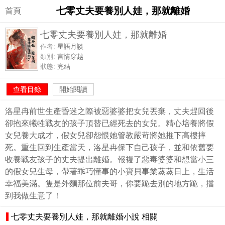
七零丈夫要養別人娃，那就離婚
首頁
七零丈夫要養別人娃，那就離婚
作者:
星語月談
類別:
言情穿越
狀態:
完結
查看目錄
開始閱讀
洛星冉前世生產昏迷之際被惡婆婆把女兒丟棄，丈夫趕回後
卻抱來犧牲戰友的孩子頂替已經死去的女兒。精心培養將假
女兒養大成才，假女兒卻怨恨她管教嚴苛將她推下高樓摔
死。重生回到生產當天，洛星冉保下自己孩子，並和依舊要
收養戰友孩子的丈夫提出離婚。報複了惡毒婆婆和想當小三
的假女兒生母，帶著乖巧懂事的小寶貝事業蒸蒸日上，生活
幸福美滿。隻是外麵那位前夫哥，你要跪去別的地方跪，擋
到我做生意了！
七零丈夫要養別人娃，那就離婚小說 相關