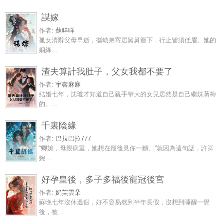
謀嫁
作者:
蘇咩咩
孤女清辭父母早逝，攜幼弟寄居舅舅簷下，行止皆須低眉。她的
姻緣...
渣夫算計我肚子，父女我都不要了
作者:
宇睿麻麻
結婚七年，沈瓊才知道自己親手帶大的女兒居然是自己繼妹蔣梅
的。...
千裏陰緣
作者:
巴拉巴拉777
“卿婉，母親病重，她想在最後見你一麵。”就因為這句話，許卿
婉...
好孕皇後，多子多福後寵冠後宮
作者:
奶芙雲朵
蘇晚七年沒休過假，好不容易熬到半年長假，沒想到睡醒一覺
後，被...