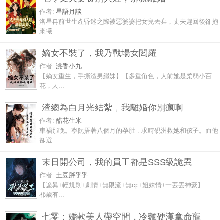
作者:
星語月談
洛星冉前世生產昏迷之際被惡婆婆把女兒丟棄，丈夫趕回後卻抱
來犧...
嫡女不裝了，我乃戰場女閻羅
作者:
洮香小九
【嫡女重生，手撕渣男繼妹】【多重角色，人前她是柔弱小百
花，人...
渣總為白月光結紮，我離婚你別瘋啊
作者:
醋花生米
車禍那晚。寧阮捂著八個月的孕肚，求時硯洲救她和孩子。而他
卻選...
末日開公司，我的員工都是SSS級詭異
作者:
土豆胖乎乎
【詭異+輕規則+劇情+無限流+無cp+姐妹情+一丟丟神豪】
祁歲有...
七零：嬌軟美人帶空間，冷麵硬漢拿命寵