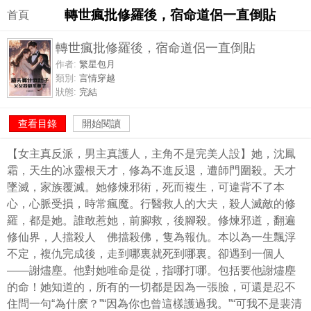
轉世瘋批修羅後，宿命道侶一直倒貼
首頁
轉世瘋批修羅後，宿命道侶一直倒貼
作者:
繁星包月
類別:
言情穿越
狀態:
完結
查看目錄
開始閱讀
【女主真反派，男主真護人，主角不是完美人設】她，沈鳳
霜，天生的冰靈根天才，修為不進反退，遭師門圍殺。天才
墜滅，家族覆滅。她修煉邪術，死而複生，可違背不了本
心，心脈受損，時常瘋魔。行醫救人的大夫，殺人滅敵的修
羅，都是她。誰敢惹她，前腳救，後腳殺。修煉邪道，翻遍
修仙界，人擋殺人 佛擋殺佛，隻為報仇。本以為一生飄浮
不定，複仇完成後，走到哪裏就死到哪裏。卻遇到一個人
——謝燼塵。他對她唯命是從，指哪打哪。包括要他謝燼塵
的命！她知道的，所有的一切都是因為一張臉，可還是忍不
住問一句“為什麽？”“因為你也曾這樣護過我。”“可我不是裴清