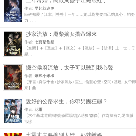
三年冷婚，民政局簽字江總眼紅了
作者:
早起就連更
陸輕知愛了江聿川整整十一年……她以為隻要自己夠真心，夠努
力，...
抄家流放：廢柴嫡女攜帝歸來
作者:
七寶是隻貓
【空間】➕【重生】➕【爽文】➕【流放】➕【雙潔】上一世，母
親...
搬空侯府流放，太子可以聽到我心聲
作者:
爆辣小米椒
【穿書+真假千金+抄家流放+重生+偷聽心聲+空間+基建+女帝歸
來】曲...
說好的公路求生，你帶男團狂飆？
作者:
花爾
【求生基建遊戲/雄競修羅場/超A萌狐/群像】作為擁有九尾血脈
卻慘...
七零丈夫要養別人娃，那就離婚