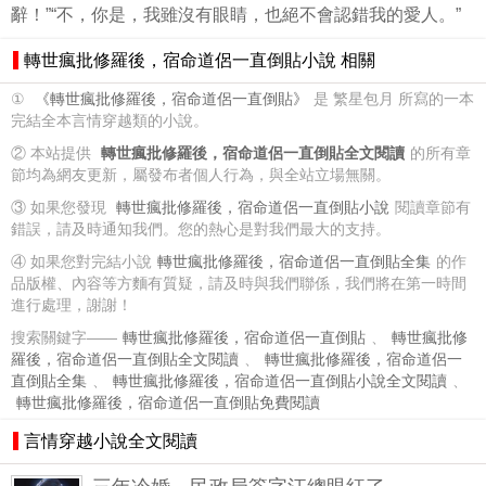
辭！”“不，你是，我雖沒有眼睛，也絕不會認錯我的愛人。”
轉世瘋批修羅後，宿命道侶一直倒貼小說 相關
①
《轉世瘋批修羅後，宿命道侶一直倒貼》
是 繁星包月 所寫的一本
完結全本言情穿越類的小說。
② 本站提供
轉世瘋批修羅後，宿命道侶一直倒貼全文閱讀
的所有章
節均為網友更新，屬發布者個人行為，與全站立場無關。
③ 如果您發現
轉世瘋批修羅後，宿命道侶一直倒貼小說
閱讀章節有
錯誤，請及時通知我們。您的熱心是對我們最大的支持。
④ 如果您對完結小說
轉世瘋批修羅後，宿命道侶一直倒貼全集
的作
品版權、內容等方麵有質疑，請及時與我們聯係，我們將在第一時間
進行處理，謝謝！
搜索關鍵字——
轉世瘋批修羅後，宿命道侶一直倒貼
、
轉世瘋批修
羅後，宿命道侶一直倒貼全文閱讀
、
轉世瘋批修羅後，宿命道侶一
直倒貼全集
、
轉世瘋批修羅後，宿命道侶一直倒貼小說全文閱讀
、
轉世瘋批修羅後，宿命道侶一直倒貼免費閱讀
言情穿越小說全文閱讀