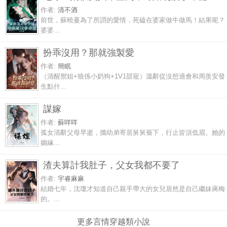
作者:
清不酒
前世，蘇曉蔓為了所謂的愛情，死磕在婆家做牛做馬！結果呢？
婆婆...
扮乖沒用？那就強製愛
作者:
簡眠
（清醒禦姐+狼係小奶狗+1V1甜寵）溫辭從沒想過會和周羨安發
生點什...
謀嫁
作者:
蘇咩咩
孤女清辭父母早逝，攜幼弟寄居舅舅簷下，行止皆須低眉。她的
姻緣...
渣夫算計我肚子，父女我都不要了
作者:
宇睿麻麻
結婚七年，沈瓊才知道自己親手帶大的女兒居然是自己繼妹蔣梅
的。...
更多言情穿越類小說