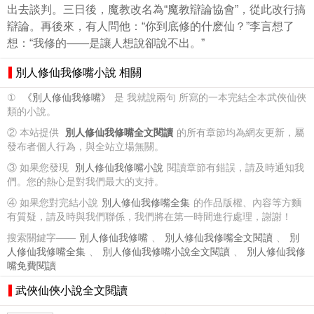
出去談判。三日後，魔教改名為“魔教辯論協會”，從此改行搞
辯論。再後來，有人問他：“你到底修的什麽仙？”李言想了
想：“我修的——是讓人想說卻說不出。”
別人修仙我修嘴小說 相關
①
《別人修仙我修嘴》
是 我就說兩句 所寫的一本完結全本武俠仙俠
類的小說。
② 本站提供
別人修仙我修嘴全文閱讀
的所有章節均為網友更新，屬
發布者個人行為，與全站立場無關。
③ 如果您發現
別人修仙我修嘴小說
閱讀章節有錯誤，請及時通知我
們。您的熱心是對我們最大的支持。
④ 如果您對完結小說
別人修仙我修嘴全集
的作品版權、內容等方麵
有質疑，請及時與我們聯係，我們將在第一時間進行處理，謝謝！
搜索關鍵字——
別人修仙我修嘴
、
別人修仙我修嘴全文閱讀
、
別
人修仙我修嘴全集
、
別人修仙我修嘴小說全文閱讀
、
別人修仙我修
嘴免費閱讀
武俠仙俠小說全文閱讀