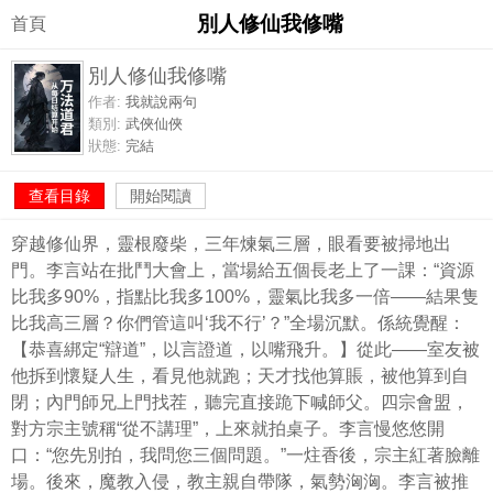
別人修仙我修嘴
首頁
別人修仙我修嘴
作者:
我就說兩句
類別:
武俠仙俠
狀態:
完結
查看目錄
開始閱讀
穿越修仙界，靈根廢柴，三年煉氣三層，眼看要被掃地出
門。李言站在批鬥大會上，當場給五個長老上了一課：“資源
比我多90%，指點比我多100%，靈氣比我多一倍——結果隻
比我高三層？你們管這叫‘我不行’？”全場沉默。係統覺醒：
【恭喜綁定“辯道”，以言證道，以嘴飛升。】從此——室友被
他拆到懷疑人生，看見他就跑；天才找他算賬，被他算到自
閉；內門師兄上門找茬，聽完直接跪下喊師父。四宗會盟，
對方宗主號稱“從不講理”，上來就拍桌子。李言慢悠悠開
口：“您先別拍，我問您三個問題。”一炷香後，宗主紅著臉離
場。後來，魔教入侵，教主親自帶隊，氣勢洶洶。李言被推