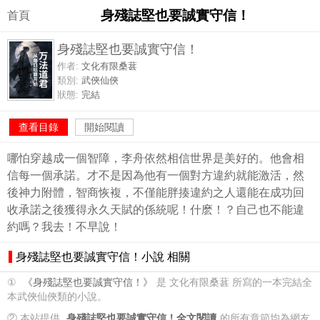
身殘誌堅也要誠實守信！
首頁
身殘誌堅也要誠實守信！
作者:
文化有限桑葚
類別:
武俠仙俠
狀態:
完結
查看目錄
開始閱讀
哪怕穿越成一個智障，李舟依然相信世界是美好的。他會相
信每一個承諾。才不是因為他有一個對方違約就能激活，然
後神力附體，智商恢複，不僅能胖揍違約之人還能在成功回
收承諾之後獲得永久天賦的係統呢！什麽！？自己也不能違
約嗎？我去！不早說！
身殘誌堅也要誠實守信！小說 相關
①
《身殘誌堅也要誠實守信！》
是 文化有限桑葚 所寫的一本完結全
本武俠仙俠類的小說。
② 本站提供
身殘誌堅也要誠實守信！全文閱讀
的所有章節均為網友