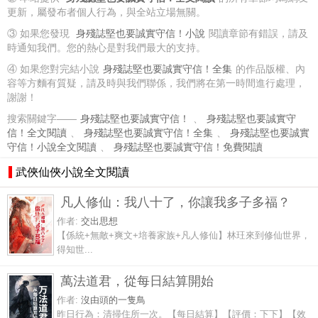
更新，屬發布者個人行為，與全站立場無關。
③ 如果您發現
身殘誌堅也要誠實守信！小說
閱讀章節有錯誤，請及
時通知我們。您的熱心是對我們最大的支持。
④ 如果您對完結小說
身殘誌堅也要誠實守信！全集
的作品版權、內
容等方麵有質疑，請及時與我們聯係，我們將在第一時間進行處理，
謝謝！
搜索關鍵字——
身殘誌堅也要誠實守信！
、
身殘誌堅也要誠實守
信！全文閱讀
、
身殘誌堅也要誠實守信！全集
、
身殘誌堅也要誠實
守信！小說全文閱讀
、
身殘誌堅也要誠實守信！免費閱讀
武俠仙俠小說全文閱讀
凡人修仙：我八十了，你讓我多子多福？
作者:
交出思想
【係統+無敵+爽文+培養家族+凡人修仙】林玨來到修仙世界，
得知世...
萬法道君，從每日結算開始
作者:
沒由頭的一隻鳥
昨日行為：清掃住所一次。【每日結算】【評價：下下】【效