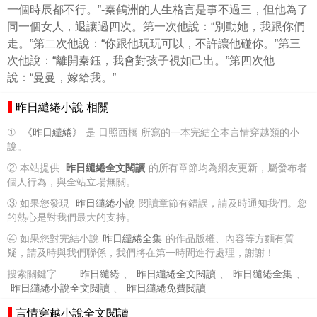
一個時辰都不行。”-秦鶴洲的人生格言是事不過三，但他為了
同一個女人，退讓過四次。第一次他說：“別動她，我跟你們
走。”第二次他說：“你跟他玩玩可以，不許讓他碰你。”第三
次他說：“離開秦鈺，我會對孩子視如己出。”第四次他
說：“曼曼，嫁給我。”
昨日繾綣小說 相關
①
《昨日繾綣》
是 日照西橋 所寫的一本完結全本言情穿越類的小
說。
② 本站提供
昨日繾綣全文閱讀
的所有章節均為網友更新，屬發布者
個人行為，與全站立場無關。
③ 如果您發現
昨日繾綣小說
閱讀章節有錯誤，請及時通知我們。您
的熱心是對我們最大的支持。
④ 如果您對完結小說
昨日繾綣全集
的作品版權、內容等方麵有質
疑，請及時與我們聯係，我們將在第一時間進行處理，謝謝！
搜索關鍵字——
昨日繾綣
、
昨日繾綣全文閱讀
、
昨日繾綣全集
、
昨日繾綣小說全文閱讀
、
昨日繾綣免費閱讀
言情穿越小說全文閱讀