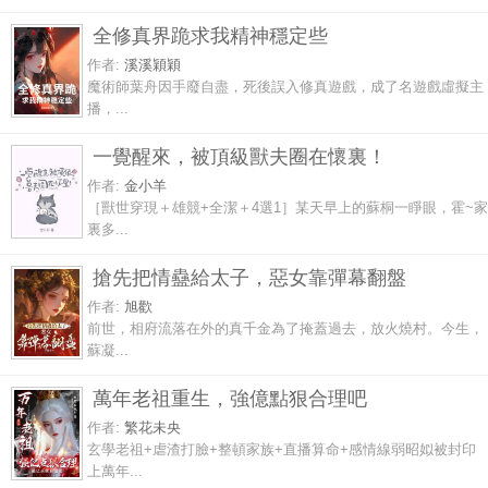
全修真界跪求我精神穩定些
作者:
溪溪穎穎
魔術師葉舟因手廢自盡，死後誤入修真遊戲，成了名遊戲虛擬主
播，...
一覺醒來，被頂級獸夫圈在懷裏！
作者:
金小羊
［獸世穿現＋雄競+全潔＋4選1］某天早上的蘇桐一睜眼，霍~家
裏多...
搶先把情蠱給太子，惡女靠彈幕翻盤
作者:
旭歡
前世，相府流落在外的真千金為了掩蓋過去，放火燒村。今生，
蘇凝...
萬年老祖重生，強億點狠合理吧
作者:
繁花未央
玄學老祖+虐渣打臉+整頓家族+直播算命+感情線弱昭姒被封印
上萬年...