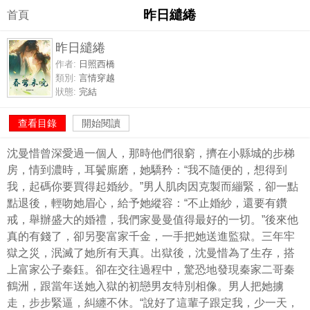
昨日繾綣
首頁
昨日繾綣
作者:
日照西橋
類別:
言情穿越
狀態:
完結
查看目錄
開始閱讀
沈曼惜曾深愛過一個人，那時他們很窮，擠在小縣城的步梯
房，情到濃時，耳鬢廝磨，她驕矜：“我不隨便的，想得到
我，起碼你要買得起婚紗。”男人肌肉因克製而繃緊，卻一點
點退後，輕吻她眉心，給予她縱容：“不止婚紗，還要有鑽
戒，舉辦盛大的婚禮，我們家曼曼值得最好的一切。”後來他
真的有錢了，卻另娶富家千金，一手把她送進監獄。三年牢
獄之災，泯滅了她所有天真。出獄後，沈曼惜為了生存，搭
上富家公子秦鈺。卻在交往過程中，驚恐地發現秦家二哥秦
鶴洲，跟當年送她入獄的初戀男友特別相像。男人把她擄
走，步步緊逼，糾纏不休。“說好了這輩子跟定我，少一天，