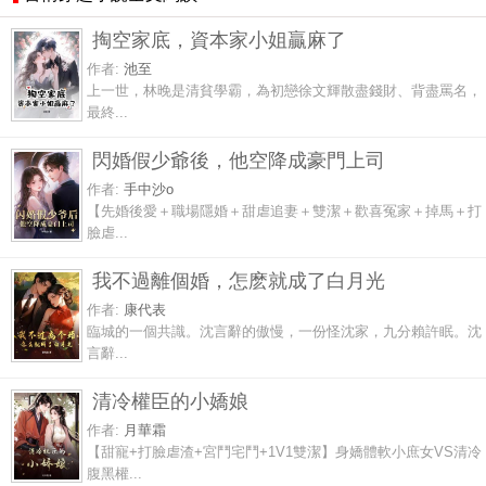
掏空家底，資本家小姐贏麻了
作者:
池至
上一世，林晚是清貧學霸，為初戀徐文輝散盡錢財、背盡罵名，
最終...
閃婚假少爺後，他空降成豪門上司
作者:
手中沙o
【先婚後愛＋職場隱婚＋甜虐追妻＋雙潔＋歡喜冤家＋掉馬＋打
臉虐...
我不過離個婚，怎麽就成了白月光
作者:
康代表
臨城的一個共識。沈言辭的傲慢，一份怪沈家，九分賴許眠。沈
言辭...
清冷權臣的小嬌娘
作者:
月華霜
【甜寵+打臉虐渣+宮鬥宅鬥+1V1雙潔】身嬌體軟小庶女VS清冷
腹黑權...