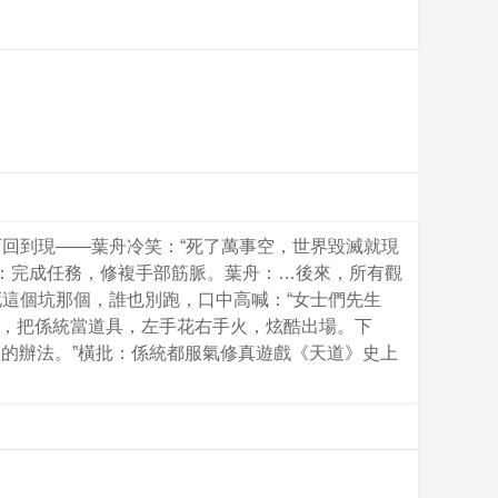
回到現——葉舟冷笑：“死了萬事空，世界毀滅就現
統：完成任務，修複手部筋脈。葉舟：…後來，所有觀
這個坑那個，誰也別跑，口中高喊：“女士們先生
台效果，把係統當道具，左手花右手火，炫酷出場。下
效的辦法。”橫批：係統都服氣修真遊戲《天道》史上