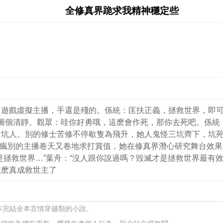
全修真界跪求我精神穩定些
遊戲虛擬主播，手還是殘的。係統：匡扶正義，拯救世界，即可
次圖個清靜。觀眾：哇你好勇哦，這麽會作死，那你去死吧。係
坑人。別的修士苦修不停歇隻為飛升，她人鬼怪三坑齊下，坑死
跪求我別發瘋別的主播卷天又卷地求打賞值，她在修真界潛心研究舞
是拯救世界…”葉舟：“沒人跟你說過嗎？毀滅才是拯救世界最有
怎麽真成救世主了
一本完結全本言情穿越類的小說。