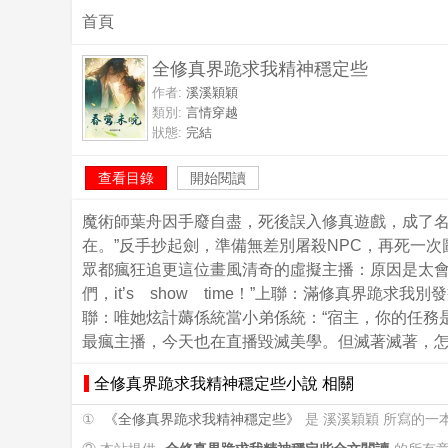
首頁
全修真界跪求我精神穩定些
作者:
溪溪穎穎
類別:
言情穿越
狀態:
完結
查看目錄
開始閱讀
魔術師葉舟因手廢自盡，死後誤入修真遊戲，成了名
在。”反手抄起劍，準備無差別屠殺NPC，再死一
眾都瘋狂追更這位畫風清奇的虛擬主播：原因是太會
們，it’s show time！”上聯：滿修真界
聯：唯她炫計薅係統當小弟係統：“宿主，你的任務
最瘋主播，今天也在直播毀滅美學。但滅著滅著，
全修真界跪求我精神穩定些小說 相關
①
《全修真界跪求我精神穩定些》
是 溪溪穎穎 所寫的