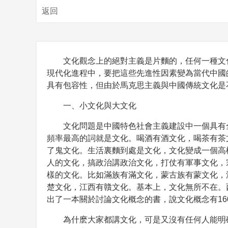
返回
文化觀念上的絕對主義是片麵的，任何一種文
現代化進程中，要把這些先進性因素變為當代中國
具有包容性，但由於馬克思主義與中國傳統文化是
一、小文化與大文化
文化問題是中國特色社會主義建設中一個具有
頻率最高的詞就是文化。喝酒有酒文化，喝茶有茶
了鬼文化。生活裏麵到處是文化，文化變成一個高
人的文化，搞政治講政治文化，打仗有軍事文化，
樣的文化。比如滿族有滿文化，蒙古族有蒙文化，
楚文化，江西有贛文化。基本上，文化無所不在。
出了一本關於討論文化概念的書，說文化概念有16
為什麽大家都講文化，可是又沒有任何人能明