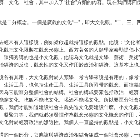
濟、文化、社會，其中加入了“社會”方麵的內容。現在我們講四
就是二分概念。一個是廣義的文化“一”，即大文化觀。“二、三、
去經常有人這樣說，例如梁啟超就持這樣的觀點。他說：“文化者
化觀把文化限製在觀念形態上。西方著名的人類學家泰勒提倡小
。陳獨秀講的也是小文化觀，他認為文化就是文學、藝術、美術
治經濟的反映，觀念性的文化又作用於政治和經濟。這基本上也
說各有其用，大文化觀對於人類學、考古學來說是有用的，像考
、生活工具，也包括生產工具、生活工具所附帶的觀念。而狹義
因為它能區分整個社會的結構。社會的構成要素包括政治、經濟
能穿文化、吃飯不能吃文化、喝酒不能喝文化。所以要區分社會
觀，我們才能知道建設社會主義先進文化要建設什麽。小文化觀
、凝聚力等，我們就必須發揮作為觀念形態的文化概念的作用，
文化對於經濟政治的滲透性。我個人一直堅持的觀點是，小文化
構的一個部分，它應該與經濟政治相結合組成一個社會形態，一