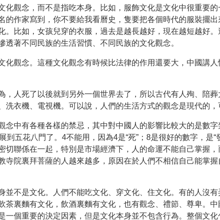
文化觀念，而不是指吃本身。比如，服飾文化是文化中很重要的
名的作家寫到，你不要給我看曆史，隻要把各個時代的服裝擺出
化。比如，女孩兒穿的衣服，過去是越長越好，現在越短越好。
滲透著不同民族的生活習慣、不同民族的文化觀念。
文化觀念。這種文化觀念有時候比法律的作用還要大，中國講人
為，人死了以後就到另外一個世界去了，所以古代有人殉、陪葬
、洗衣機、電視機。可以說，人們的生活方式的觀念是現代的，
觀念中有各種各樣的禁忌，其中對中國人的影響比較大的是數字
展到五花八門了。4不能用，因為4是“死”；8是很好的數字，是
密切聯係在一起，特別是市場經濟下，人的命運不能自己掌握，
教寺院裏拜菩薩的人越來越多，原因在於人們不相信自己能掌握
身並不是文化。人們不能吃文化、穿文化、住文化。有的人沒有
飲茶裏麵有文化，飲酒裏麵有文化，也有觀念、禮節、尊卑。中
是一個重要的決定因素，但是文化本身並不包含行為。整個文化