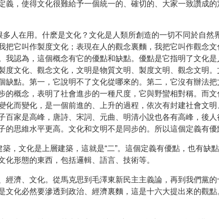
定義，使得文化很難給予一個統一的、確切的、大家一致讚成的
很多人在用。什麽是文化？文化是人類所創造的一切不同於自然界
我把它叫作製度文化；表現在人的觀念裏麵，我把它叫作觀念文
。我認為，這個概念有它的優點和缺點。優點是它指明了文化是
製度文化、觀念文化，文明是物質文明、製度文明、觀念文明。
個缺點。第一，它說明不了文化從哪來的。第二，它沒有辦法把
步的概念，表明了社會進步的一種尺度，它與野蠻相對稱。而文
變化而變化，是一個前進的、上升的過程，依次有封建社會文明
子百家是高峰，唐詩、宋詞、元曲、明清小說也各有高峰，後人
子的思維水平更高。文化和文明不是同步的。所以這個定義有優點
建築，文化是上層建築，這就是“二”。這個定義有優點，也有缺
文化形態的東西，包括邏輯、語言、技術等。
、經濟、文化。從馬克思到毛澤東新民主主義論，再到我們黨的
是文化必然要滲透到政治、經濟裏麵，這是十六大提出來的觀點