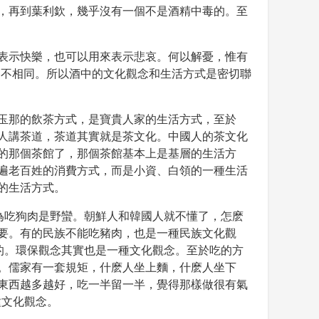
，再到葉利欽，幾乎沒有一個不是酒精中毒的。至
表示快樂，也可以用來表示悲哀。何以解憂，惟有
各不相同。所以酒中的文化觀念和生活方式是密切聯
玉那的飲茶方式，是寶貴人家的生活方式，至於
人講茶道，茶道其實就是茶文化。中國人的茶文化
的那個茶館了，那個茶館基本上是基層的生活方
遍老百姓的消費方式，而是小資、白領的一種生活
的生活方式。
為吃狗肉是野蠻。朝鮮人和韓國人就不懂了，怎麽
要。有的民族不能吃豬肉，也是一種民族文化觀
的。環保觀念其實也是一種文化觀念。至於吃的方
。儒家有一套規矩，什麽人坐上麵，什麽人坐下
東西越多越好，吃一半留一半，覺得那樣做很有氣
種文化觀念。