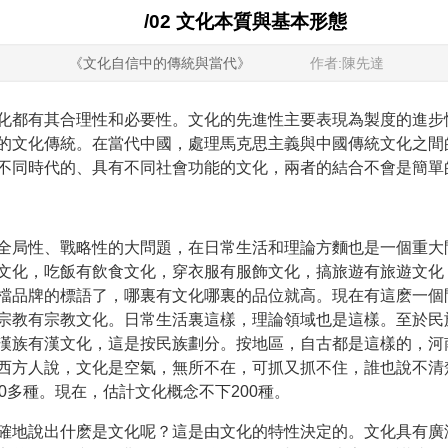
/02 文化本質與基本形態
《文化自信中的傳統與當代》
作者:陳先達
化都有其合理性和必要性。文化的先進性主要表現為製度的進步
的文化傳統。在當代中國，處理馬克思主義與中國傳統文化之間
不同時代的、具有不同社會功能的文化，兩者的結合不會是簡單
全局性、戰略性的大問題，在日常生活和理論方麵也是一個重大
文化，吃飯有飲食文化，穿衣服有服飾文化，搞旅遊有旅遊文化
檔品牌的標語了，哪裏有文化哪裏的品位就高。現在有這麽一個
宗教有宗教文化。日常生活裏這樣，理論領域也是這樣。至於民
漢族有漢文化，這是按民族劃分。按地區，自古都是這樣的，河
西方人說，文化是空氣，無所不在，可抓又抓不住，誰也說不清
0多種。現在，估計文化概念不下200種。
確地說出什麽是文化呢？這是由文化的特性決定的。文化具有廣