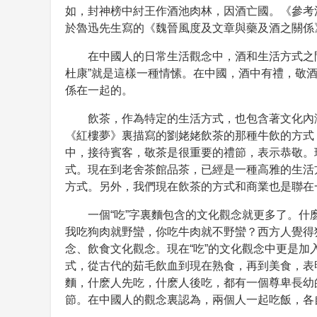
如，封神榜中紂王作酒池肉林，因酒亡國。《參考
於魯迅先生寫的《魏晉風度及文章與藥及酒之關係
在中國人的日常生活觀念中，酒和生活方式之
杜康”就是這樣一種情愫。在中國，酒中有禮，敬
係在一起的。
飲茶，作為特定的生活方式，也包含著文化內
《紅樓夢》裏描寫的劉姥姥飲茶的那種牛飲的方式
中，接待賓客，敬茶是很重要的禮節，表示恭敬。
式。現在到老舍茶館品茶，已經是一種高雅的生活
方式。另外，我們現在飲茶的方式和商業也是聯在
一個“吃”字裏麵包含的文化觀念就更多了。
我吃狗肉就野蠻，你吃牛肉就不野蠻？西方人覺得
念、飲食文化觀念。現在“吃”的文化觀念中更是
式，從古代的茹毛飲血到現在熟食，再到美食，表
麵，什麽人先吃，什麽人後吃，都有一個尊卑長幼
節。在中國人的觀念裏認為，兩個人一起吃飯，各