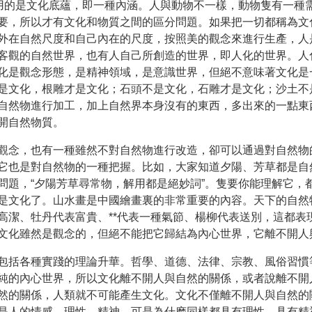
使用的是文化底蘊，即一種內涵。人與動物不一樣，動物隻有一種
要，所以才有文化和物質之間的區分問題。如果把一切都稱為文
外在自然尺度和自己內在的尺度，按照美的觀念來進行生產，人
客觀的自然世界，也有人自己所創造的世界，即人化的世界。人
化是觀念形態，是精神領域，是意識世界，但絕不意味著文化是
是文化，根雕才是文化；石頭不是文化，石雕才是文化；沙土不
自然物進行加工，加上自然界本身沒有的東西，多出來的一點東
開自然物質。
觀念，也有一種雖然不對自然物進行改造，卻可以通過對自然物
它也是對自然物的一種把握。比如，大家知道夕陽、芳草都是自然
問題，“夕陽芳草尋常物，解用都是絕妙詞”。隻要你能理解它，
是文化了。山水畫是中國繪畫裏的非常重要的內容。天下的自然
高潔、牡丹代表富貴、**代表一種氣節、楊柳代表送別，這都表
文化雖然是觀念的，但絕不能把它歸結為內心世界，它離不開人
包括各種實踐的理論升華。哲學、道德、法律、宗教、風俗習慣
純的內心世界，所以文化離不開人與自然的關係，或者說離不開
然的關係，人類就不可能產生文化。文化不僅離不開人與自然的
是人的情感、理性、精神，可是為什麽同樣都具有理性、具有精