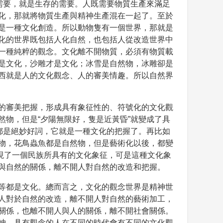
需要，就是生存的需要。人既需要物質生產來滿足
化，那就將物質生產與精神生產混在一起了。至於
是一種文化創造。所以動物隻有一個世界，那就是
化的世界既包括人化自然，也包括人從改造世界中
一種純粹的觀念。文化離不開物質，必須有物質載
是文化，沙雕才是文化；冰雪是自然物，冰雕卻是
西就是人的文化觀念、人的審美情趣。所以自然界
的審美把握，形成具有象征性的、符號化的文化觀
物，但是“夕陽無限好，隻是近黃昏”就變成了具
都是絕妙好詞，它就是一種文化的把握了。再比如
物，花鳥蟲魚都是自然物，但是藝術化以後，都變
現了一個民族所具有的文化象征，可是這種文化象
與自然的關係，離不開人對自然的改造和把握。
等都是文化。總而言之，文化的觀念世界是精神世
人對於自然的改造，離不開人對自然的藝術加工，
關係，也離不開人與人的關係，離不開社會關係。
神、具有觀念的人在不同的時代會有不同的文化觀