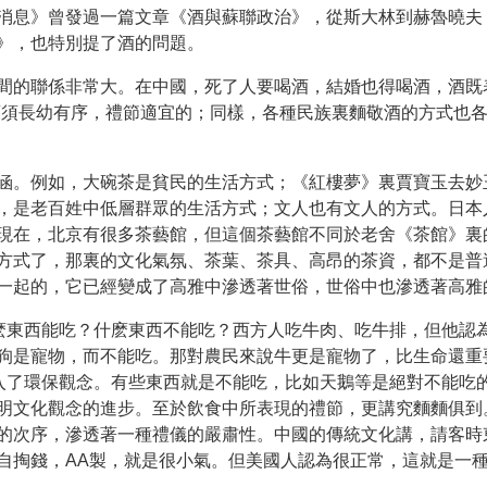
消息》曾發過一篇文章《酒與蘇聯政治》，從斯大林到赫魯曉夫
》，也特別提了酒的問題。
間的聯係非常大。在中國，死了人要喝酒，結婚也得喝酒，酒既
酒須長幼有序，禮節適宜的；同樣，各種民族裏麵敬酒的方式也
涵。例如，大碗茶是貧民的生活方式；《紅樓夢》裏賈寶玉去妙
，是老百姓中低層群眾的生活方式；文人也有文人的方式。日本
現在，北京有很多茶藝館，但這個茶藝館不同於老舍《茶館》裏
方式了，那裏的文化氣氛、茶葉、茶具、高昂的茶資，都不是普
一起的，它已經變成了高雅中滲透著世俗，世俗中也滲透著高雅
什麽東西能吃？什麽東西不能吃？西方人吃牛肉、吃牛排，但他認
狗是寵物，而不能吃。那對農民來說牛更是寵物了，比生命還重
加入了環保觀念。有些東西就是不能吃，比如天鵝等是絕對不能吃
明文化觀念的進步。至於飲食中所表現的禮節，更講究麵麵俱到
的次序，滲透著一種禮儀的嚴肅性。中國的傳統文化講，請客時
自掏錢，AA製，就是很小氣。但美國人認為很正常，這就是一