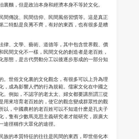
治裏麵，但是政治本身和經濟本身不等於文化。
民間傳說、民間信仰、民間風俗習慣等。這是真正
第二特點是良莠不齊，有好的東西，也有很多是糟
法律、文學、藝術、道德等，其中包含世界觀、價
和民間文化不一樣，民間文化的創造者是老百姓，
化形態，是古代勞動分工以後逐步形成的一部分知
的。世俗文化裏的文化觀念，有很多可以上升為理
化，成為影響人們的行為規範。儒家文化在中國之
化。例如，不認字的老太太、婦女都要講所謂三從
是用來培育老百姓的，使它的觀念變成群眾性的觀
所以，中國農村的老百姓可以不知道什麽是孔夫子
化，隻有少數馬克思主義研究者才能研究，跟廣大
一途徑稱作大眾化的途徑。
民族的本質特征的往往是民間的東西，即世俗化本