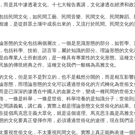
，而是其中滲透著文化。十七大報告裏講，文化滲透在經濟和政
包括民間文化，如民間工藝、民間音樂、民間文化、民間舞蹈、
相連，是從群眾土壤中成長出來的，又流行於民間。民間文化的
論形態的文化包括兩個層次，一個是意識形態的部分，如哲學、
，包括科學、技術、語言等，屬於知識的部分。理論形態的文化
是由專業人士所創造的，是一種具有專業性的文化形態。這種文
民族的傳世經典之作。這種文化我們一般稱為高雅文化。
的文化，但是並不是對立的，也不是截然分開的，而是相互影響
論形態，而理論形態的文化可以通過世俗化的方式轉化為世俗文
而是已深深的滲透在中國人的血脈之中，變成一種民間的世俗文
路，一條是科舉，一條是世俗。科舉培養的是知識分子；世俗則
之間講義氣，講仁義，實際上都是理論形態文化世俗化的結果。
在提倡馬克思主義大眾化，就是這個道理。馬克思主義是高雅文
態的文化要真正發揮作用，必須通過世俗化的途徑，現在我們這
太重視世俗文化，不太重視民間文化。實際上真正能夠表達一個