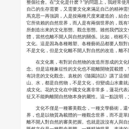
整個社會。在“文化是什麽？”的問題上，我經常
自己的生存需要，又需要文化來滿足自己的精神需
馬克思一再強調，人是按兩種尺度來建造的，結合
它所依賴的自然世界，而人是有兩個世界的，既有
所創造出來的文化形態、觀念形態。雖然我們說文
體，當然也離不開人與自然的關係。比如，樹根不
文化。這是因為各種雕塑、各種藝術品都要人類對
不是文化，但是文化離不開人對自然的改造，離不
在文化裏，有對於自然物的改造所形成的文化
念。但是這種象征性的文化也不能離開物質載體，
有詩意的文化觀念。袁枚的《隨園詩話》講了這個
山、水，都是自然物，不是文化，但變成山水畫就
成文化。花的文化在中國文化裏非常多，蓮花代表
征又不能夠離開自然物本身的屬性。這一點說明，
文化不僅是一種審美觀念，一種文學藝術，還
界，也是以物質為載體的一種觀念世界，而不是單
離不開人對自然的審美把握。也就是說沒有人與自
既然文化是一種觀念形態、一種精神世界，表達的