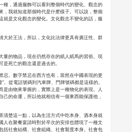
一種，通過服飾可以看到整個時代的變化、觀念的
來，我就知道那個時代是什麽樣子。可以說，整個
這就是文化觀念的變化。文化觀念不變化的話，服
情大於王法，所以，文化比法律更具有廣泛性、群
大量的物品，現在仍然存在的紙人紙馬的習俗。現
可是死亡的觀念還是過去的。
禁忌。數字禁忌在西方也有，當然在中國表現的更
“發”。從電話號碼到汽車牌、門牌號碼都是這樣的。
而是由物來掌握的，實際上是一種物化的表現。人
自己的命運，所以他就相信有一個東西能保護他，
弄清楚這一點，以為生活方式中吃本身、酒本身就
國人在聚餐宴請時對於卒次的安排也體現了一種文
包括社會結構、社會組織、社會製度本身。社會包