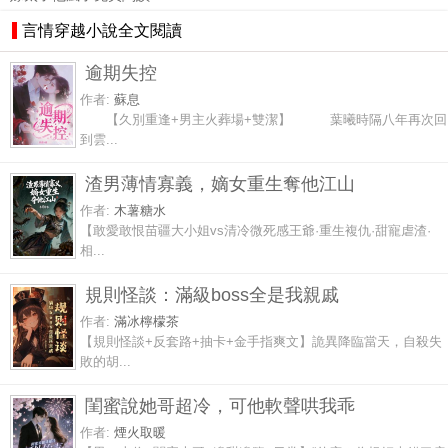
言情穿越小說全文閱讀
逾期失控
作者:
蘇息
【久別重逢+男主火葬場+雙潔】 葉曦時隔八年再次回
到雲...
渣男薄情寡義，嫡女重生奪他江山
作者:
木薯糖水
【敢愛敢恨苗疆大小姐vs清冷微死感王爺·重生複仇·甜寵虐渣·
相...
規則怪談：滿級boss全是我親戚
作者:
滿冰檸檬茶
【規則怪談+反套路+抽卡+金手指爽文】詭異降臨當天，自殺失
敗的胡...
閨蜜說她哥超冷，可他軟聲哄我乖
作者:
煙火取暖