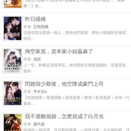
【饑荒+怨氣+打臉虐渣+無腦爽文+吃肉+玄學+抽獎……爽爽
爽！】無...
昨日繾綣
作者:
日照西橋
沈曼惜曾深愛過一個人，那時他們很窮，擠在小縣城的步梯房，
情到...
掏空家底，資本家小姐贏麻了
作者:
池至
上一世，林晚是清貧學霸，為初戀徐文輝散盡錢財、背盡罵名，
最終...
閃婚假少爺後，他空降成豪門上司
作者:
手中沙o
【先婚後愛＋職場隱婚＋甜虐追妻＋雙潔＋歡喜冤家＋掉馬＋打
臉虐...
我不過離個婚，怎麽就成了白月光
作者:
康代表
臨城的一個共識。沈言辭的傲慢，一份怪沈家，九分賴許眠。沈