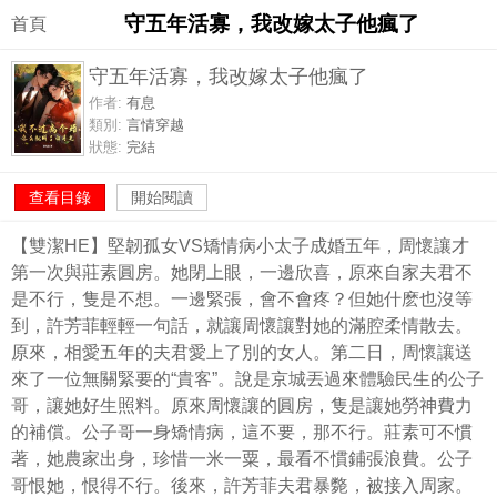
守五年活寡，我改嫁太子他瘋了
首頁
守五年活寡，我改嫁太子他瘋了
作者:
有息
類別:
言情穿越
狀態:
完結
查看目錄
開始閱讀
【雙潔HE】堅韌孤女VS矯情病小太子成婚五年，周懷讓才
第一次與莊素圓房。她閉上眼，一邊欣喜，原來自家夫君不
是不行，隻是不想。一邊緊張，會不會疼？但她什麽也沒等
到，許芳菲輕輕一句話，就讓周懷讓對她的滿腔柔情散去。
原來，相愛五年的夫君愛上了別的女人。第二日，周懷讓送
來了一位無關緊要的“貴客”。說是京城丟過來體驗民生的公子
哥，讓她好生照料。原來周懷讓的圓房，隻是讓她勞神費力
的補償。公子哥一身矯情病，這不要，那不行。莊素可不慣
著，她農家出身，珍惜一米一粟，最看不慣鋪張浪費。公子
哥恨她，恨得不行。後來，許芳菲夫君暴斃，被接入周家。