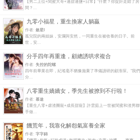
【男二上位+閨蜜大哥+邊甜邊鹽+日常】“什麽？你捉奸走錯了房
間？...
九零小福星，重生換家人躺贏
作者:
斂星l
孤兒院的兩姐妹，安瀾與安然，一同重生在被收養的日子。前
世，安...
分手四年再重逢，顧總誘哄求複合
作者:
失控的陀螺
四年前畢業在即，紀瑤毫不猶豫拋棄了準備讀研的顧淮琛。“我們
分...
八零重生嬌嬌女，季先生被撩到不行啦！
作者:
慕途
【重生八零+虐渣團寵+成長甜寵】許雲茹上一世被閨蜜和渣男聯
手做...
饑荒年，我靠化解怨氣富養全家
作者:
字字錦