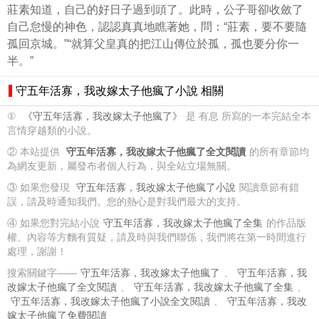
莊素知道，自己的好日子過到頭了。此時，公子哥卻收斂了
自己怠慢的神色，認認真真地瞧著她，問：“莊素，要不要隨
孤回京城。”“就算父皇真的把江山傳位於孤，孤也要分你一
半。”
守五年活寡，我改嫁太子他瘋了小說 相關
①
《守五年活寡，我改嫁太子他瘋了》
是 有息 所寫的一本完結全本
言情穿越類的小說。
② 本站提供
守五年活寡，我改嫁太子他瘋了全文閱讀
的所有章節均
為網友更新，屬發布者個人行為，與全站立場無關。
③ 如果您發現
守五年活寡，我改嫁太子他瘋了小說
閱讀章節有錯
誤，請及時通知我們。您的熱心是對我們最大的支持。
④ 如果您對完結小說
守五年活寡，我改嫁太子他瘋了全集
的作品版
權、內容等方麵有質疑，請及時與我們聯係，我們將在第一時間進行
處理，謝謝！
搜索關鍵字——
守五年活寡，我改嫁太子他瘋了
、
守五年活寡，我
改嫁太子他瘋了全文閱讀
、
守五年活寡，我改嫁太子他瘋了全集
、
守五年活寡，我改嫁太子他瘋了小說全文閱讀
、
守五年活寡，我改
嫁太子他瘋了免費閱讀