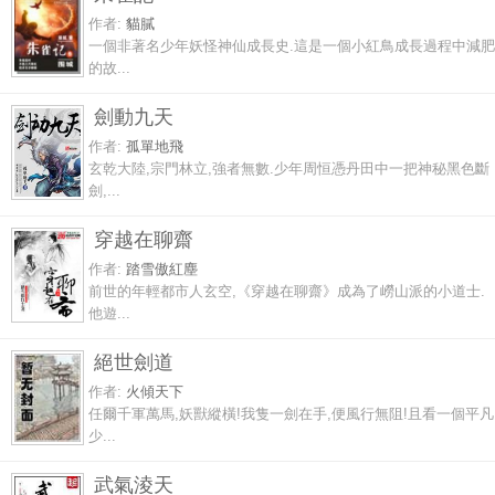
作者:
貓膩
一個非著名少年妖怪神仙成長史.這是一個小紅鳥成長過程中減肥
的故...
劍動九天
作者:
孤單地飛
玄乾大陸,宗門林立,強者無數.少年周恒憑丹田中一把神秘黑色斷
劍,...
穿越在聊齋
作者:
踏雪傲紅塵
前世的年輕都市人玄空,《穿越在聊齋》成為了嶗山派的小道士.
他遊...
絕世劍道
作者:
火傾天下
任爾千軍萬馬,妖獸縱橫!我隻一劍在手,便風行無阻!且看一個平凡
少...
武氣淩天