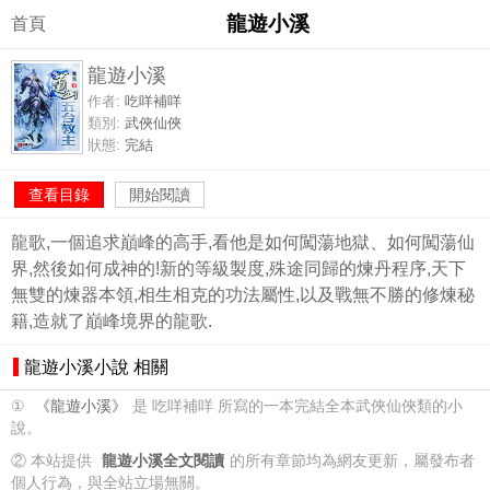
龍遊小溪
首頁
龍遊小溪
作者:
吃咩補咩
類別:
武俠仙俠
狀態:
完結
查看目錄
開始閱讀
龍歌,一個追求巔峰的高手,看他是如何闖蕩地獄、如何闖蕩仙
界,然後如何成神的!新的等級製度,殊途同歸的煉丹程序,天下
無雙的煉器本領,相生相克的功法屬性,以及戰無不勝的修煉秘
籍,造就了巔峰境界的龍歌.
龍遊小溪小說 相關
①
《龍遊小溪》
是 吃咩補咩 所寫的一本完結全本武俠仙俠類的小
說。
② 本站提供
龍遊小溪全文閱讀
的所有章節均為網友更新，屬發布者
個人行為，與全站立場無關。