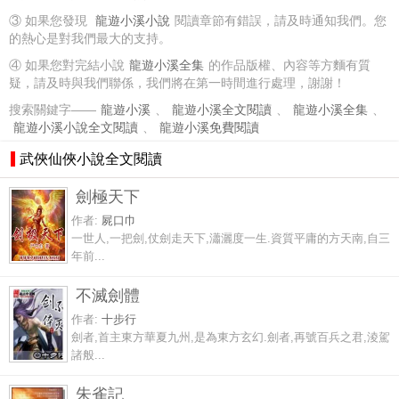
③ 如果您發現
龍遊小溪小說
閱讀章節有錯誤，請及時通知我們。您
的熱心是對我們最大的支持。
④ 如果您對完結小說
龍遊小溪全集
的作品版權、內容等方麵有質
疑，請及時與我們聯係，我們將在第一時間進行處理，謝謝！
搜索關鍵字——
龍遊小溪
、
龍遊小溪全文閱讀
、
龍遊小溪全集
、
龍遊小溪小說全文閱讀
、
龍遊小溪免費閱讀
武俠仙俠小說全文閱讀
劍極天下
作者:
屍口巾
一世人,一把劍,仗劍走天下,瀟灑度一生.資質平庸的方天南,自三
年前...
不滅劍體
作者:
十步行
劍者,首主東方華夏九州,是為東方玄幻.劍者,再號百兵之君,淩駕
諸般...
朱雀記