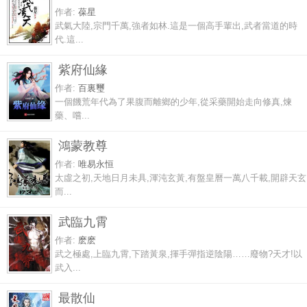
作者:
葆星
武氣大陸,宗門千萬,強者如林.這是一個高手輩出,武者當道的時
代.這...
紫府仙緣
作者:
百裏璽
一個饑荒年代為了果腹而離鄉的少年,從采藥開始走向修真,煉
藥、嚐...
鴻蒙教尊
作者:
唯易永恒
太虛之初,天地日月未具,渾沌玄黃,有盤皇曆一萬八千載,開辟天玄
而...
武臨九霄
作者:
麽麽
武之極處,上臨九霄,下踏黃泉,揮手彈指逆陰陽……廢物?天才!以
武入...
最散仙