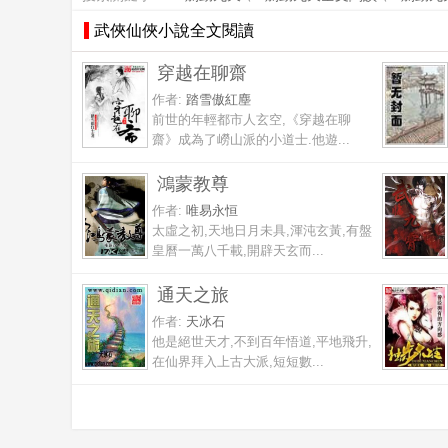
武俠仙俠小說全文閱讀
穿越在聊齋
作者:
踏雪傲紅塵
前世的年輕都市人玄空,《穿越在聊
齋》成為了嶗山派的小道士.他遊...
鴻蒙教尊
作者:
唯易永恒
太虛之初,天地日月未具,渾沌玄黃,有盤
皇曆一萬八千載,開辟天玄而...
通天之旅
作者:
天冰石
他是絕世天才,不到百年悟道,平地飛升,
在仙界拜入上古大派,短短數...