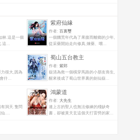
紫府仙緣
作者:
百裏璽
如林.這是一個
一個饑荒年代為了果腹而離鄉的少年,
這...
從采藥開始走向修真,煉藥、嚐...
蜀山五台教主
作者:
紫郢
力很大,因為
嶽清為救一個橫穿馬路的小朋友喪生,
什...
醒來後成了蜀山世界裏的劍仙嶽...
鴻蒙道
作者:
大先生
有洞天.隻問
連上古的聖人也無法修練的殘缺奇
....
書，卻被黃天玄這個天打雷劈的家...