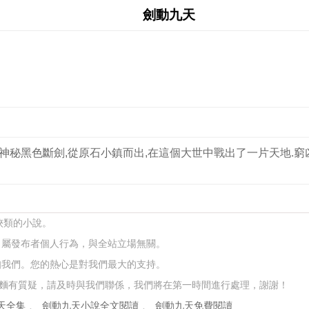
劍動九天
神秘黑色斷劍,從原石小鎮而出,在這個大世中戰出了一片天地.窮凶極
俠類的小說。
，屬發布者個人行為，與全站立場無關。
知我們。您的熱心是對我們最大的支持。
麵有質疑，請及時與我們聯係，我們將在第一時間進行處理，謝謝！
天全集
、
劍動九天小說全文閱讀
、
劍動九天免費閱讀