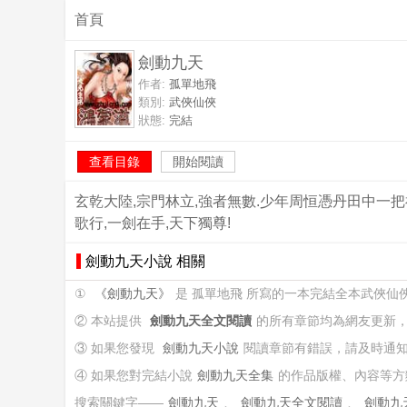
首頁
劍動九天
作者:
孤單地飛
類別:
武俠仙俠
狀態:
完結
查看目錄
開始閱讀
玄乾大陸,宗門林立,強者無數.少年周恒憑丹田中一把
歌行,一劍在手,天下獨尊!
劍動九天小說 相關
①
《劍動九天》
是 孤單地飛 所寫的一本完結全本武俠仙
② 本站提供
劍動九天全文閱讀
的所有章節均為網友更新
③ 如果您發現
劍動九天小說
閱讀章節有錯誤，請及時通
④ 如果您對完結小說
劍動九天全集
的作品版權、內容等方
搜索關鍵字——
劍動九天
、
劍動九天全文閱讀
、
劍動九