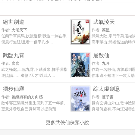
絕世劍道
武氣淩天
作者:
火傾天下
作者:
葆星
任爾千軍萬馬,妖獸縱橫!我隻一劍在手,
武氣大陸,宗門千萬,強者
便風行無阻!且看一個平凡少...
高手輩出,武者當道的時代.
武臨九霄
最散仙
作者:
麽麽
作者:
九哼
武之極處,上臨九霄,下踏黃泉,揮手彈指
作為一名散仙,唐擎感到壓
逆陰陽……廢物?天才!以武入...
你永遠不知道下一次天劫會
獨步仙塵
綜太虛劍意
作者:
曾經擁有的方向感
作者:
蓮子書
散修郭正陽意外重生回到了五十年前,
昆侖玄境山外山,乾坤陰陽
更意外發現自己竟然可以提前預...
真君何處有,不向江湖尋劍仙
更多武俠仙俠類小說