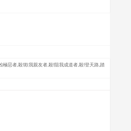
惡者,殺!欺我親友者,殺!阻我成道者,殺!登天路,踏