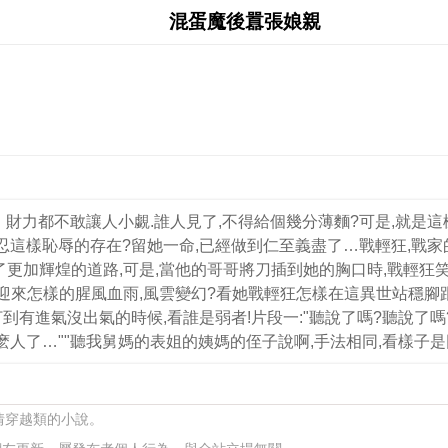
混蛋魔後囂張娘親
財力都不敢讓人小覷.誰人見了,不得給個幾分薄麵?可是,就是這
忍這樣恥辱的存在?留她一命,已經做到仁至義盡了…戰輕狂,戰家的
了更加輝煌的道路,可是,當他的哥哥將刀插到她的胸口時,戰輕狂
陸將迎來怎樣的腥風血雨,風雲變幻?看她戰輕狂怎樣在這異世站穩腳
到有進氣沒出氣的時候,看誰是弱者!片段一:"聽說了嗎?聽說了嗎
麽人了…""聽我舅媽的表姐的姨媽的侄子說啊,手法相同,看樣子
情穿越類的小說。