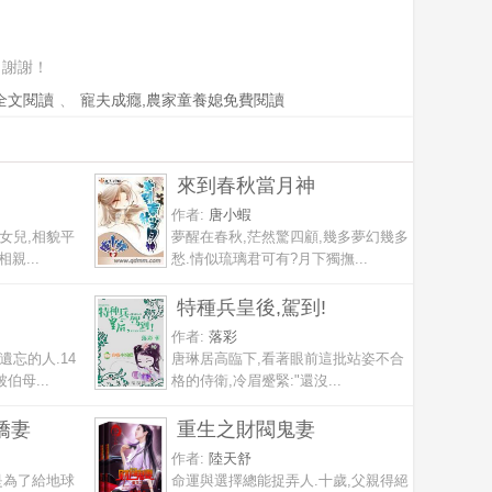
，謝謝！
全文閱讀
、
寵夫成癮,農家童養媳免費閱讀
來到春秋當月神
作者:
唐小蝦
女兒,相貌平
夢醒在春秋,茫然驚四顧,幾多夢幻幾多
親...
愁.情似琉璃君可有?月下獨撫...
特種兵皇後,駕到!
作者:
落彩
忘的人.14
唐琳居高臨下,看著眼前這批站姿不合
伯母...
格的侍衛,冷眉蹙緊:"還沒...
嬌妻
重生之財閥鬼妻
作者:
陸天舒
是為了給地球
命運與選擇總能捉弄人.十歲,父親得絕