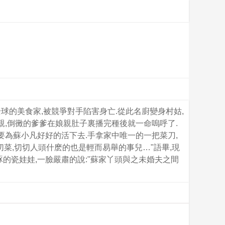
球的美食家,被競爭對手陷害身亡.從此名廚變身村姑,
親,倒黴的爹爹在娘親肚子裏播完種後就一命嗚呼了.
要為蘇小凡好好的活下去.手拿家中唯一的一把菜刀,
切菜,切切人頭什麽的也是輕而易舉的事兒…"語畢,現
琢的瓷娃娃,一臉嚴肅的說:"蘇家丫頭與之未婚夫之間