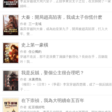
李孟穿越成大周六皇子，正競爭東宮太子之位，在京師開了一家
婦科...
大秦：開局趙高陷害，我成太子你慌什麽
作者:
三一玄域
嬴弈穿越到大秦，成為始皇第九子，開局被趙高陷害，打入大
牢。覺...
史上第一豪橫
作者:
任公獨釣
穿越不造反，那不是浪費了滿腦子數理化？長劍在手，且聽龍
吟！我...
我是反賊，娶個公主很合理吧？
作者:
水裏撈魚
《種田》+《日常》+《爭霸》李宣穿越西楚國，成了一個反賊頭
子，...
在下崇禎，我為大明續命五百年
作者:
紅豆很好吃