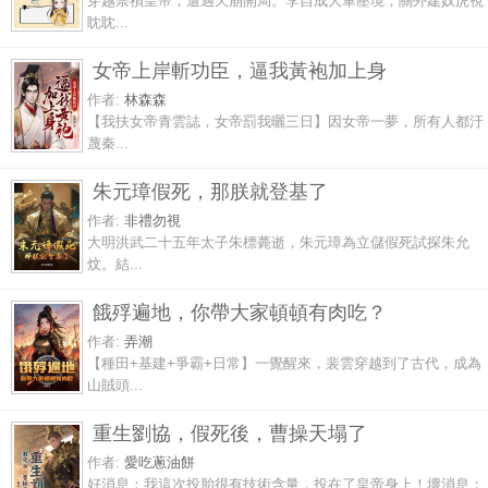
穿越崇禎皇帝，遭遇天崩開局。李自成大軍壓境，關外建奴虎視
眈眈...
女帝上岸斬功臣，逼我黃袍加上身
作者:
林森森
【我扶女帝青雲誌，女帝罰我曬三日】因女帝一夢，所有人都汙
蔑秦...
朱元璋假死，那朕就登基了
作者:
非禮勿視
大明洪武二十五年太子朱標薨逝，朱元璋為立儲假死試探朱允
炆。結...
餓殍遍地，你帶大家頓頓有肉吃？
作者:
弄潮
【種田+基建+爭霸+日常】一覺醒來，裴雲穿越到了古代，成為
山賊頭...
重生劉協，假死後，曹操天塌了
作者:
愛吃蔥油餅
好消息：我這次投胎很有技術含量，投在了皇帝身上！壞消息：