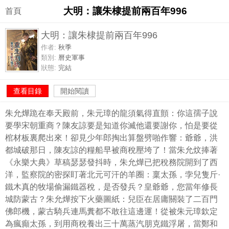
大明：讓朱棣提前兩百年996
首頁
大明：讓朱棣提前兩百年996
作者:
秋季
類別:
曆史軍事
狀態:
完結
查看目錄
開始閱讀
朱允燁跪在奉天殿前，朱元璋的龍須氣得直顫：你這孺子說
要學宋朝重商？陳友諒要是知道你滅他還要謝你，怕是要從
棺材板裏爬出來！卻見少年郎掏出算盤劈啪作響：爺爺，洪
都城破那日，陳友諒的糧船早被商稅壓垮了！當朱允炆捧著
《永樂大典》草稿瑟瑟發抖時，朱允燁已把稅務院開到了西
洋，監察院的密探盯著北元可汗的羊圈：稟太孫，孛兒隻斤·
鐵木真的牧場偷漏鐵器稅，是否發兵？皇爺爺，您當年修長
城防蒙古？朱允燁按下火藥圖紙：兒臣在居庸關裝了二百門
佛郎機，蒙古騎兵連馬糞都不敢往這邊運！從被朱元璋欽定
為瘋癲太孫，到用商稅養出三十萬蒸汽朋克鐵浮屠，當鄭和