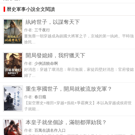
曆史軍事小說全文閱讀
紈絝世子，以謀奪天下
作者:
三千夜行
薑無塵一朝穿越成為鎮國大將軍之子，京城的第一紈絝。平時強
搶民...
開局發媳婦，我狩獵天下
作者:
少俠請饒命啊
好消息：穿越了壞消息：舉目無親，家徒四壁好消息：官府發媳
婦了...
重生寧國世子，開局就被流放充軍？
作者:
春日癮
【架空曆史+種田+穿越+係統+爭霸爽文】本以為穿越成侯府世
子就能...
本皇子就坐個診，滿朝都彈劾我？
作者:
百萬在讀名作入口