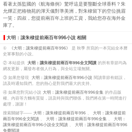
看著太孫監國的《航海條例》驚呼這是要壟斷全球香料？朱
允燁正把格物苑的渾天儀對準美洲，對朱棣留下的空位挑眉
一笑：四叔，您提前兩百年上班的工資，我給您存在海外金
庫了。
大明：讓朱棣提前兩百年996小說 相關
①
《大明：讓朱棣提前兩百年996》
是 秋季 所寫的一本完結全本曆
史軍事類的小說。
② 本站提供
大明：讓朱棣提前兩百年996全文閱讀
的所有章節均為
網友更新，屬發布者個人行為，與全站立場無關。
③ 如果您發現
大明：讓朱棣提前兩百年996小說
閱讀章節有錯誤，
請及時通知我們。您的熱心是對我們最大的支持。
④ 如果您對完結小說
大明：讓朱棣提前兩百年996全集
的作品版
權、內容等方麵有質疑，請及時與我們聯係，我們將在第一時間進行
處理，謝謝！
搜索關鍵字——
大明：讓朱棣提前兩百年996
、
大明：讓朱棣提前
兩百年996全文閱讀
、
大明：讓朱棣提前兩百年996全集
、
大明：
讓朱棣提前兩百年996小說全文閱讀
、
大明：讓朱棣提前兩百年996
免費閱讀