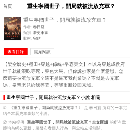
重生寧國世子，開局就被流放充軍？
首頁
重生寧國世子，開局就被流放充軍？
作者:
春日癮
類別:
曆史軍事
狀態:
完結
查看目錄
開始閱讀
【架空曆史+種田+穿越+係統+爭霸爽文】本以為穿越成侯府
世子就能混吃等死，聲色犬馬。但你說抄家是什麽意思。怎
麽還要被流放充軍？這不是逼著我創業嗎？不就是去充軍
嗎，皇帝老兒給我等著，等我重新殺回京城。
重生寧國世子，開局就被流放充軍？小說 相關
①
《重生寧國世子，開局就被流放充軍？》
是 春日癮 所寫的一本完
結全本曆史軍事類的小說。
② 本站提供
重生寧國世子，開局就被流放充軍？全文閱讀
的所有章
節均為網友更新，屬發布者個人行為，與全站立場無關。