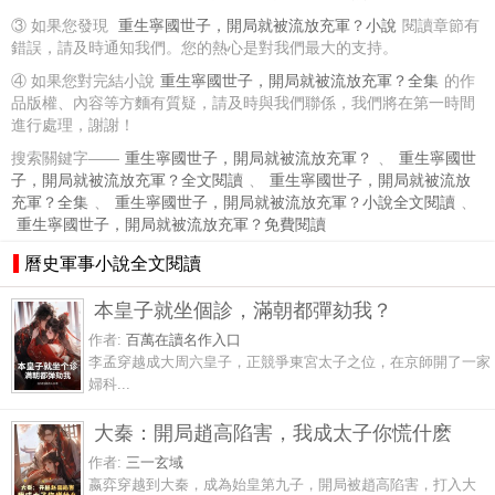
③ 如果您發現
重生寧國世子，開局就被流放充軍？小說
閱讀章節有
錯誤，請及時通知我們。您的熱心是對我們最大的支持。
④ 如果您對完結小說
重生寧國世子，開局就被流放充軍？全集
的作
品版權、內容等方麵有質疑，請及時與我們聯係，我們將在第一時間
進行處理，謝謝！
搜索關鍵字——
重生寧國世子，開局就被流放充軍？
、
重生寧國世
子，開局就被流放充軍？全文閱讀
、
重生寧國世子，開局就被流放
充軍？全集
、
重生寧國世子，開局就被流放充軍？小說全文閱讀
、
重生寧國世子，開局就被流放充軍？免費閱讀
曆史軍事小說全文閱讀
本皇子就坐個診，滿朝都彈劾我？
作者:
百萬在讀名作入口
李孟穿越成大周六皇子，正競爭東宮太子之位，在京師開了一家
婦科...
大秦：開局趙高陷害，我成太子你慌什麽
作者:
三一玄域
嬴弈穿越到大秦，成為始皇第九子，開局被趙高陷害，打入大