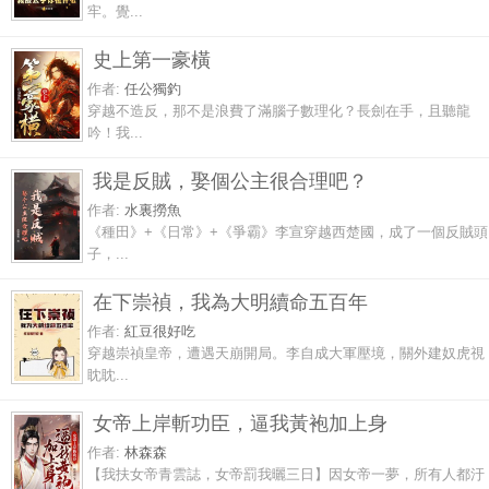
牢。覺...
史上第一豪橫
作者:
任公獨釣
穿越不造反，那不是浪費了滿腦子數理化？長劍在手，且聽龍
吟！我...
我是反賊，娶個公主很合理吧？
作者:
水裏撈魚
《種田》+《日常》+《爭霸》李宣穿越西楚國，成了一個反賊頭
子，...
在下崇禎，我為大明續命五百年
作者:
紅豆很好吃
穿越崇禎皇帝，遭遇天崩開局。李自成大軍壓境，關外建奴虎視
眈眈...
女帝上岸斬功臣，逼我黃袍加上身
作者:
林森森
【我扶女帝青雲誌，女帝罰我曬三日】因女帝一夢，所有人都汙