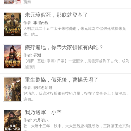
蔑秦...
朱元璋假死，那朕就登基了
作者:
非禮勿視
大明洪武二十五年太子朱標薨逝，朱元璋為立儲假死試探朱允
炆。結...
餓殍遍地，你帶大家頓頓有肉吃？
作者:
弄潮
【種田+基建+爭霸+日常】一覺醒來，裴雲穿越到了古代，成為
山賊頭...
重生劉協，假死後，曹操天塌了
作者:
愛吃蔥油餅
好消息：我這次投胎很有技術含量，投在了皇帝身上！壞消息：
這個...
我乃邊軍一小卒
作者:
六月初八
乾，大曆十三年，秋末。大太監魏忠禍亂朝政，三路藩王進京勤