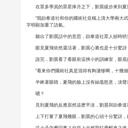
在眾多學員的眾星捧月之下，劉晨緩步來到夏
“我跆拳道社和你的國術社並稱上清大學兩大
字明顯加重了語氣。
聽出了劉晨話中的意思，跆拳道社眾人頓時哄
眼見夏飛依然還活著，劉晨心裏也是十分驚訝
說完，劉晨看了看眼前這狹小的訓練室，眼底
“看來你們國術社真是混得有夠淒慘啊，十幾
半眯著眼睛，夏飛的臉上沒有絲毫怒意，淡聲道
嗯？
見到夏飛的反應居然這麽平淡，劉晨與跆拳道
上下打量了夏飛幾眼，劉晨的心頭十分驚訝，
這小子怎麽回事？自從上次被我打暈醒來之後