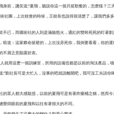
飛身前，譏笑道:“夏飛，聽說你這一個月挺勤奮的，怎麽樣？三
武術社團，上次校會的時候，王校長也說得很清楚了，讓我們多多
笑不已，而國術社的人則是滿臉怒火，通紅的雙眸死死的盯著劉
，暗道：這家夥命挺硬的，上次沒弄死你，我倒要看看，你的運
的不屑之意顯露於表。
個人就用這麽一個訓練室，所用的設備也都是以前的淘汰產品，嘖
:“劉社長可是大忙人，沒事的吧就請離開吧，我可沒工夫請你喝
社的眾人都大感疑惑，以前的夏飛可是有著炸藥桶之稱，然而今
總覺得眼前的夏飛和以往有著很大的不同。
，居然發生了這麽大的變化？劉晨心驚道。