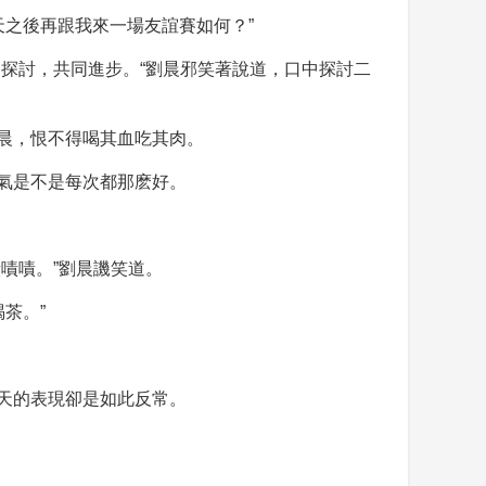
天之後再跟我來一場友誼賽如何？”
探討，共同進步。“劉晨邪笑著說道，口中探討二
晨，恨不得喝其血吃其肉。
氣是不是每次都那麽好。
嘖嘖。”劉晨譏笑道。
茶。”
天的表現卻是如此反常。