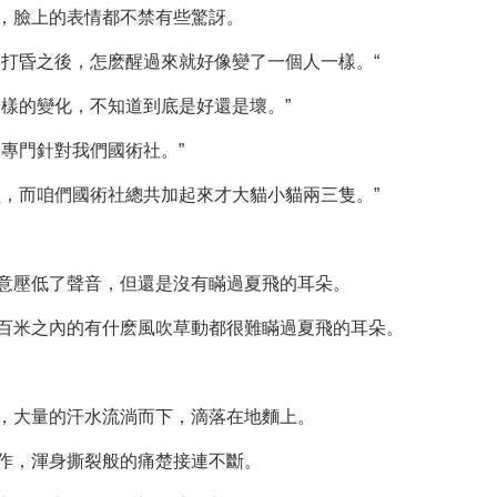
，臉上的表情都不禁有些驚訝。
蛋打昏之後，怎麽醒過來就好像變了一個人一樣。“
樣的變化，不知道到底是好還是壞。”
專門針對我們國術社。”
員，而咱們國術社總共加起來才大貓小貓兩三隻。”
意壓低了聲音，但還是沒有瞞過夏飛的耳朵。
百米之內的有什麽風吹草動都很難瞞過夏飛的耳朵。
，大量的汗水流淌而下，滴落在地麵上。
作，渾身撕裂般的痛楚接連不斷。