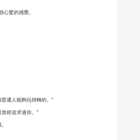
顫心驚的感覺。
個普通人能夠玩得轉的。”
曾經追求過你。”
眼。