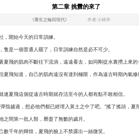
第二章 挑釁的來了
《重生之輪回現代》
作者:小綿羊
社，開始今天的日常訓練。
，隻是一個普通人罷了，日常訓練自然是必不可少。
著夏飛的肌肉不斷往下流淌，遠遠看去，如同剛從水裏撈上來的
但夏飛知道，自己的肌肉遠沒有達到極限，作為遠古時期內氣修
就連夏飛這個從遠古時期就存活至今的人都有點不敢相信。
，彈指越過，想必他們都已經埋入黃土之中了吧。“搖了搖頭，夏
地之間第一批人類，曆盡了無數的歲月。
己數千年的輝煌，夏飛的臉上不禁露出一絲微笑。