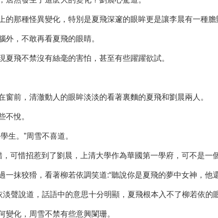
上的那種怪異變化，特別是夏飛深邃的眼眸更是讓李晨有一種膽
腦外，不敢再看夏飛的眼睛。
現夏飛不禁沒有絲毫的害怕，甚至有些躍躍欲試。
在窗前，清澈動人的眼眸淡淡的看著裏麵的夏飛和劉晨兩人。
些不悅。
學生。”周雪不喜道。
不錯，可惜招惹到了劉晨，上清大學作為華國第一學府，可不是一
一抹狡猾，看著柳若依調笑道:“聽說你是夏飛的夢中女神，他還
若依淡聲說道，話語中的意思十分明顯，夏飛根本入不了柳若依的
何變化，周雪不禁有些意興闌珊。