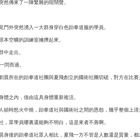
突然傳來了一陣繁雜的喧鬧聲。
見門外突然湧入一大群身穿白色跆拳道服的學員。
原本空曠的訓練室擁擠起來。
群中走出。
底一閃而過。
劉晨所在的跆拳道社團與夏飛創立的國術社團切磋，對方在比賽
身體之內，借由這具身體重新複活。
人頓時怒火中燒，跆拳道社與國術社之間的恩怨，幾乎整個上清
社，眾學員哪裏還能夠不明白，這是來者不善啊。
晨身後的跆拳道社眾人相比，夏飛一方不管是人數還是質量，都