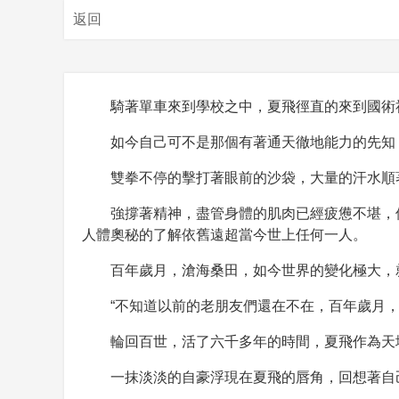
返回
騎著單車來到學校之中，夏飛徑直的來到國術
如今自己可不是那個有著通天徹地能力的先知
雙拳不停的擊打著眼前的沙袋，大量的汗水順
強撐著精神，盡管身體的肌肉已經疲憊不堪，
人體奧秘的了解依舊遠超當今世上任何一人。
百年歲月，滄海桑田，如今世界的變化極大，
“不知道以前的老朋友們還在不在，百年歲月
輪回百世，活了六千多年的時間，夏飛作為天
一抹淡淡的自豪浮現在夏飛的唇角，回想著自