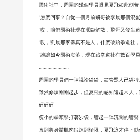
國術社中，周圍的幾個學員眼見夏飛如此刻苦
“怎麽回事？自從一個月前飛哥被李晨那個混
“哎，咱們國術社現在瀕臨解散，飛哥又發生這
“哎，劉晨那家夥真不是人，什麽破跆拳道社，
“誰讓如今國術沒落，現在跆拳道社有數百學
........................
周圍的學員們一陣議論紛紛，盡管眾人已經特
雖然修煉剛剛起步，但夏飛的感知遠超常人，
砰砰砰
瘦小的拳頭擊打著沙袋，響起一陣沉悶的響聲
直到將身體肌肉鍛煉到極限，夏飛這才停下動