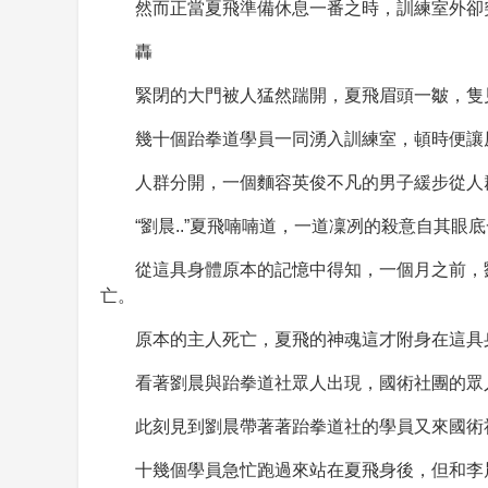
然而正當夏飛準備休息一番之時，訓練室外卻
轟
緊閉的大門被人猛然踹開，夏飛眉頭一皺，隻
幾十個跆拳道學員一同湧入訓練室，頓時便讓
人群分開，一個麵容英俊不凡的男子緩步從人
“劉晨..”夏飛喃喃道，一道凜冽的殺意自其眼
從這具身體原本的記憶中得知，一個月之前，
亡。
原本的主人死亡，夏飛的神魂這才附身在這具
看著劉晨與跆拳道社眾人出現，國術社團的眾
此刻見到劉晨帶著著跆拳道社的學員又來國術
十幾個學員急忙跑過來站在夏飛身後，但和李