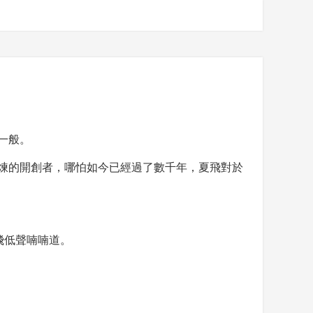
一般。
煉的開創者，哪怕如今已經過了數千年，夏飛對於
飛低聲喃喃道。