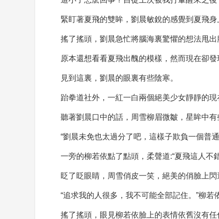
緊盯著夏飛的雙眸，劉晨敏銳的感覺到夏飛身
搖了搖頭，劉晨急忙將腦海裏驚懼的想法甩出
原本還想看看夏飛出醜的模樣，然而現在卻發
見到這裏，劉晨的眼裏有些陰寒。
跆拳道社外，一紅一白兩個絕美少女靜靜的現
聽著劉晨口中的話，周雪柳眉微皺，星眸中有
“劉晨未免也太過分了吧，這樣子欺負一個普通
一旁的柳若依點了點頭，柔聲道:“夏飛這人
眨了眨眼睛，周雪俏皮一笑，絕美的俏臉上閃過
“追求我的人很多，我不可能全部記住。”柳
搖了搖頭，眼見柳若依臉上的表情依舊沒有任