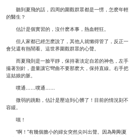
聽到夏飛的話，四周的圍觀群眾都是一愣，怎麽年輕
的醫生？
估計是個實習的，沒什麽本事，熱血輕狂。
但人家都已經怎麽說了，其他人就懶得管了，反正一
會兒還有熱鬧看。這世界圍觀群眾的心聲。
而夏飛則是一臉平靜，保持著淡定自若的神色，左手
撮著別針，盡量讓它彎曲不要那麽大，保持直線。右手把
這姑娘的脈。
噗通……噗通……
微弱的跳動，估計是壓迫到心髒了！目前的情況刻不
容緩。
嗤！
“啊！”有幾個膽小的婦女突然尖叫出聲。因為剛剛夏