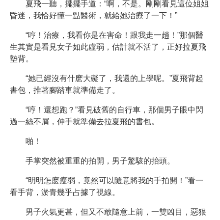
夏飛一聽，擺擺手道：“啊，不是。剛剛看見這位姐姐
昏迷，我恰好懂一點醫術，就給她治療了一下！”
“哼！治療，我看你是在害命！跟我走一趟！”那個醫
生其實是看見女子如此虛弱，估計就不活了，正好拉夏飛
墊背。
“她已經沒有什麽大礙了，我還的上學呢。”夏飛背起
書包，推著腳踏車就準備走了。
“哼！還想跑？”看見破舊的自行車，那個男子眼中閃
過一絲不屑，伸手就準備去拉夏飛的書包。
啪！
手掌突然被重重的拍開，男子驚駭的抬頭。
“明明怎麽瘦弱，竟然可以隨意將我的手拍開！”看一
看手背，淤青幾乎占據了視線。
男子火氣更甚，但又不敢隨意上前，一雙凶目，惡狠