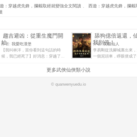
遊：穿越虎先鋒，攔截取經就變強全文閱讀
、
西遊：穿越虎先鋒，攔截
讀
趨吉避凶：從重生魔門開
舔狗億倍返還，
始
我別停！
作者:
我愛吃漢堡
作者:
笑貓仙人
【我叫林洋，當你看到這句話的時
李易剛從洗腳城裏出來，
候，我已經死了】好消息：穿越了...
一個泥頭車，睜眼便成了修
更多武俠仙俠類小說
© quanwenyuedu.io