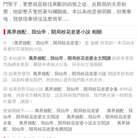
門聖子，要麽就是殺伐果斷的凶狠之徒。反觀我的夫君劍
塵，他卻整天隻想著勾欄聽曲。本以為他是個弱雞，但漸漸
地，我發現事情沒這麽簡單......
萬界婚配，我仙帝，開局校花老婆小說 相關
①
《萬界婚配，我仙帝，開局校花老婆》
是 遠峰 所寫的一本完結全
本都市官場類的小說。
② 本站提供
萬界婚配，我仙帝，開局校花老婆全文閱讀
的所有章節
均為網友更新，屬發布者個人行為，與全站立場無關。
③ 如果您發現
萬界婚配，我仙帝，開局校花老婆小說
閱讀章節有錯
誤，請及時通知我們。您的熱心是對我們最大的支持。
④ 如果您對完結小說
萬界婚配，我仙帝，開局校花老婆全集
的作品
版權、內容等方麵有質疑，請及時與我們聯係，我們將在第一時間進
行處理，謝謝！
搜索關鍵字——
萬界婚配，我仙帝，開局校花老婆
、
萬界婚配，我
仙帝，開局校花老婆全文閱讀
、
萬界婚配，我仙帝，開局校花老婆
全集
、
萬界婚配，我仙帝，開局校花老婆小說全文閱讀
、
萬界婚
配，我仙帝，開局校花老婆免費閱讀