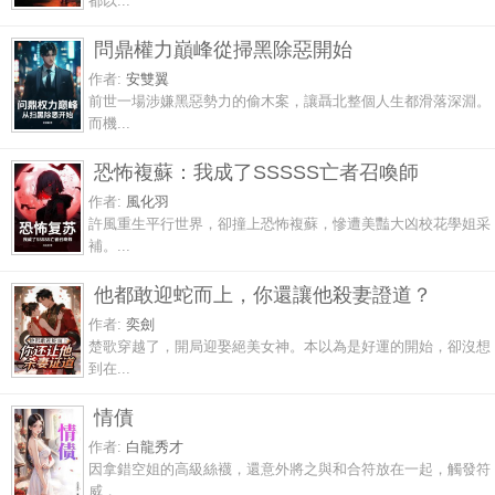
都以...
問鼎權力巔峰從掃黑除惡開始
作者:
安雙翼
前世一場涉嫌黑惡勢力的偷木案，讓聶北整個人生都滑落深淵。
而機...
恐怖複蘇：我成了SSSSS亡者召喚師
作者:
風化羽
許風重生平行世界，卻撞上恐怖複蘇，慘遭美豔大凶校花學姐采
補。...
他都敢迎蛇而上，你還讓他殺妻證道？
作者:
奕劍
楚歌穿越了，開局迎娶絕美女神。本以為是好運的開始，卻沒想
到在...
情債
作者:
白龍秀才
因拿錯空姐的高級絲襪，還意外將之與和合符放在一起，觸發符
威，...