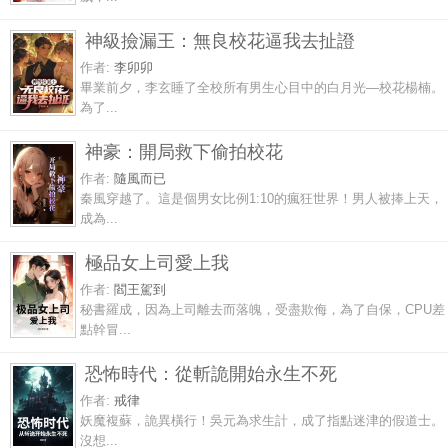
神級撿漏王：無良校花逼我去扯證
作者:
李卯卯
畢業前夕，李玄睡了全校所有男生心目中的白月光—校花楊楠。
為了...
神豪：開局救下偷拍校花
作者:
隨風而已
秦風穿越了。這是個男女比例1:10的瘋狂世界！男人被捧上天，
成為...
極品女上司愛上我
作者:
閻王駕到
秘書羅成，因為上司離去而落魄，受盡欺侮，為了自保，CPU差
點幹冒...
恐怖時代：從斬詭開始永生不死
作者:
戒律
妖魔複蘇，詭異橫行！吳元為求生計，成了指點迷津的假道士。
沒想...