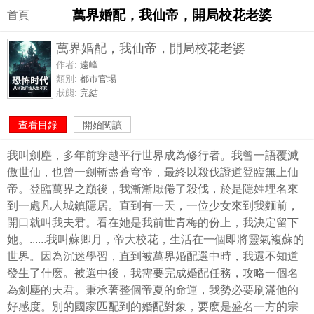
萬界婚配，我仙帝，開局校花老婆
首頁
萬界婚配，我仙帝，開局校花老婆
作者:
遠峰
類別:
都市官場
狀態:
完結
查看目錄
開始閱讀
我叫劍塵，多年前穿越平行世界成為修行者。我曾一語覆滅
傲世仙，也曾一劍斬盡蒼穹帝，最終以殺伐證道登臨無上仙
帝。登臨萬界之巔後，我漸漸厭倦了殺伐，於是隱姓埋名來
到一處凡人城鎮隱居。直到有一天，一位少女來到我麵前，
開口就叫我夫君。看在她是我前世青梅的份上，我決定留下
她。......我叫蘇卿月，帝大校花，生活在一個即將靈氣複蘇的
世界。因為沉迷學習，直到被萬界婚配選中時，我還不知道
發生了什麽。被選中後，我需要完成婚配任務，攻略一個名
為劍塵的夫君。秉承著整個帝夏的命運，我勢必要刷滿他的
好感度。別的國家匹配到的婚配對象，要麽是盛名一方的宗