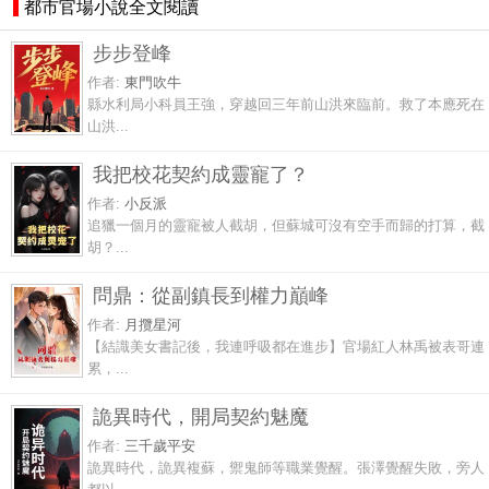
都市官場小說全文閱讀
步步登峰
作者:
東門吹牛
縣水利局小科員王強，穿越回三年前山洪來臨前。救了本應死在
山洪...
我把校花契約成靈寵了？
作者:
小反派
追獵一個月的靈寵被人截胡，但蘇城可沒有空手而歸的打算，截
胡？...
問鼎：從副鎮長到權力巔峰
作者:
月攬星河
【結識美女書記後，我連呼吸都在進步】官場紅人林禹被表哥連
累，...
詭異時代，開局契約魅魔
作者:
三千歲平安
詭異時代，詭異複蘇，禦鬼師等職業覺醒。張澤覺醒失敗，旁人