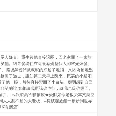
被眾人嫌棄。重生後他直接退圈，回老家開了一家旅
嘲笑他。結果發現住在這裏感覺整個人都容光煥發、
好了。隨後黑粉們就默默的打起了地鋪，又因為搶地盤
直接睡了過去，誰知第二天早上醒來，懷裏的小貓消
看了他一眼，然後直接變回了小白貓。顏羽想到自己
非笑的說道:想讓我原諒你也行，讓我也吸你幾回。
被騙了。ps:銀發高冷貓貓攻★愛財如命老板受本文架空
到人人惹不起的大老板、#從破爛旅館一步步到世界
勤勞能致富