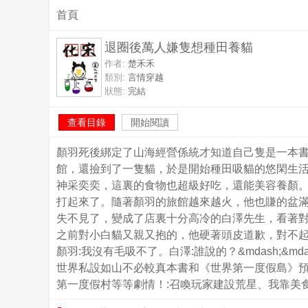
首頁
退圈後萬人嫌隻想種田養貓
作者:
楚禾禾
類別:
言情穿越
狀態:
完結
查看目錄
開始閱讀
顏羽死後綁定了山海經營係統才知道自己隻是一本
館，還撿到了一隻貓，於是開始種田吸貓的悠閑生
神采奕奕，這裏的食物也超級好吃，還能美容養顏。
打起來了。隨著顏羽的旅館越來越火，他也賺的盆
失不見了，變成了店裏十分高冷的白澤先生，看著對
之前對小白貓又親又抱的，他硬著頭皮道歉，對不起
顏羽:我沒有毛吸不了。白澤:誰說的？&mdash;
世界私設如山不必較真本書和《世界第一度假島》預
第一度假村等等劇情！:召喚玩家建設荒星、我靠美