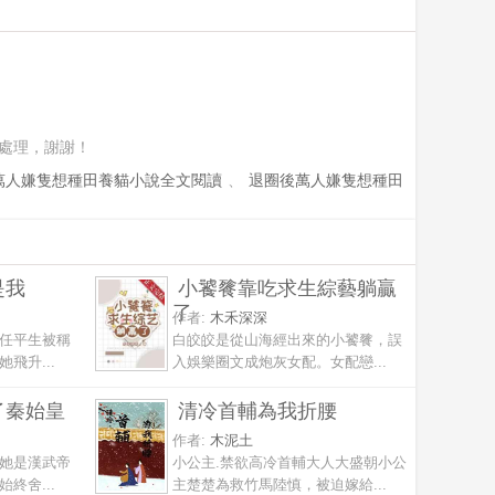
處理，謝謝！
萬人嫌隻想種田養貓小說全文閱讀
、
退圈後萬人嫌隻想種田
是我
小饕餮靠吃求生綜藝躺贏
了
作者:
木禾深深
任平生被稱
白皎皎是從山海經出來的小饕餮，誤
飛升...
入娛樂圈文成炮灰女配。女配戀...
了秦始皇
清冷首輔為我折腰
作者:
木泥土
她是漢武帝
小公主.禁欲高冷首輔大人大盛朝小公
終舍...
主楚楚為救竹馬陸慎，被迫嫁給...