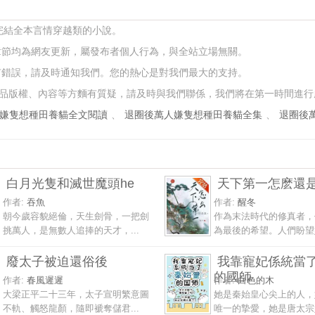
本完結全本言情穿越類的小說。
章節均為網友更新，屬發布者個人行為，與全站立場無關。
有錯誤，請及時通知我們。您的熱心是對我們最大的支持。
品版權、內容等方麵有質疑，請及時與我們聯係，我們將在第一時間進行
嫌隻想種田養貓全文閱讀
、
退圈後萬人嫌隻想種田養貓全集
、
退圈後
白月光隻和滅世魔頭he
天下第一怎麽還
作者:
吞魚
作者:
醒冬
朝今歲容貌絕倫，天生劍骨，一把劍
作為末法時代的修真者，
挑萬人，是無數人追捧的天才，...
為最後的希望。人們盼望她
廢太子被迫還俗後
我靠寵妃係統當
的國師
作者:
春風遲遲
作者:
白色的木
大梁正平二十三年，太子宣明繁意圖
她是秦始皇心尖上的人，
不軌、觸怒龍顏，隨即褫奪儲君...
唯一的摯愛，她是唐太宗始