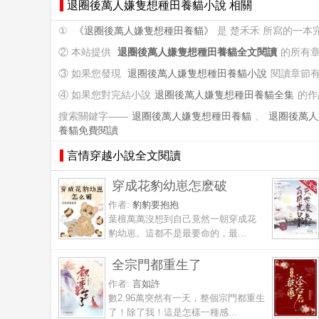
退圈後萬人嫌隻想種田養貓小說 相關
①
《退圈後萬人嫌隻想種田養貓》
是 楚禾禾 所寫的一
② 本站提供
退圈後萬人嫌隻想種田養貓全文閱讀
的所有
③ 如果您發現
退圈後萬人嫌隻想種田養貓小說
閱讀章節
④ 如果您對完結小說
退圈後萬人嫌隻想種田養貓全集
的作
搜索關鍵字——
退圈後萬人嫌隻想種田養貓
、
退圈後萬人
養貓免費閱讀
言情穿越小說全文閱讀
穿成花豹幼崽怎麽破
作者:
豹豹要抱抱
葉檀萬萬沒想到自己竟然一朝穿成花
豹幼崽。這都不是最要命的，最...
全宗門都重生了
作者:
言如許
數2.96萬突然有一天，整個宗門都重生
了！除了我！這是怎樣一種感...