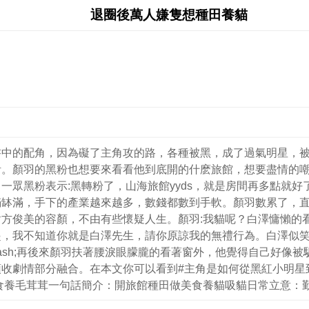
退圈後萬人嫌隻想種田養貓
書中的配角，因為礙了主角攻的路，各種被黑，成了過氣明星，
活。顏羽的黑粉也想要來看看他到底開的什麽旅館，想要盡情的
一眾黑粉表示:黑轉粉了，山海旅館yyds，就是房間再多點就
滿缽滿，手下的產業越來越多，數錢都數到手軟。顏羽數累了，
方俊美的容顏，不由有些懷疑人生。顏羽:我貓呢？白澤慵懶的
，我不知道你就是白澤先生，請你原諒我的無禮行為。白澤似笑
&mdash;再後來顏羽扶著腰淚眼朦朧的看著窗外，他覺得自己好像
收劇情部分融合。在本文你可以看到#主角是如何從黑紅小明星
食養毛茸茸一句話簡介：開旅館種田做美食養貓吸貓日常立意：