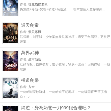
作者:
狸花貓捉老鼠
偽無敵+修仙+奶爸+萌娃+苟道流 柳木整個人竟穿越到...
通天劍帝
作者:
紫貝寒楓
筋骨廢，劍意滅，少年葉無雙跌落神壇，遭受三年屈辱，更被汙
蔑退...
萬界武神
作者:
皇甫仙逸
紅顏背叛，血脈被奪，世子被廢，牧易不認命！因禍得福，一朝
龍象...
極道劍梟
作者:
方全
一劍斬斷家族羈絆！一劍斬滅王朝霸權！一劍破開蒼天登頂極
道！少...
網遊：身為奶爸一刀999很合理吧？