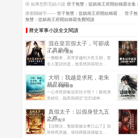
④ 如果您對完結小說
世子無雙：從鎮南王府開始稱霸全集
搜索關鍵字——
世子無雙：從鎮南王府開始稱霸
、
世子無
無雙：從鎮南王府開始稱霸免費閱讀
曆史軍事小說全文閱讀
混在皇宮假太子，可卻成
了真皇帝
作者:
月下屋簷
一覺醒來，高穹穿越到大乾王朝，更
令人驚訝的是，他竟然與當朝太...
大明：我越是求死，老朱
越是寵咱
作者:
小麥粉條
一心求死卻被迫匡扶大明？！蘇然身
患絕症，臨死前綁定“忠烈成神...
真假太子：以假身登九五
之尊
作者:
海洋
【沒辦法，隻能靠臉去奪江山了】加
班猝死穿越，張恒睜眼就撞破太...