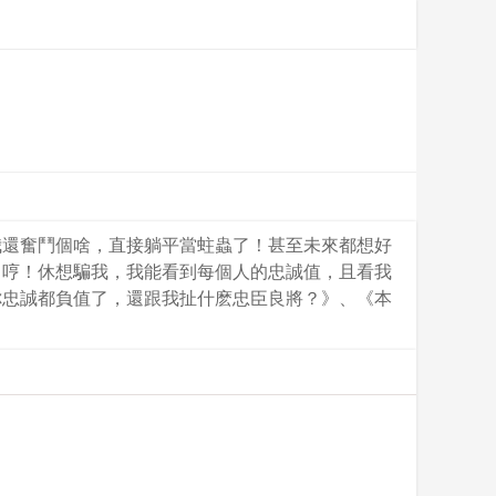
我還奮鬥個啥，直接躺平當蛀蟲了！甚至未來都想好
…哼！休想騙我，我能看到每個人的忠誠值，且看我
你忠誠都負值了，還跟我扯什麽忠臣良將？》、《本