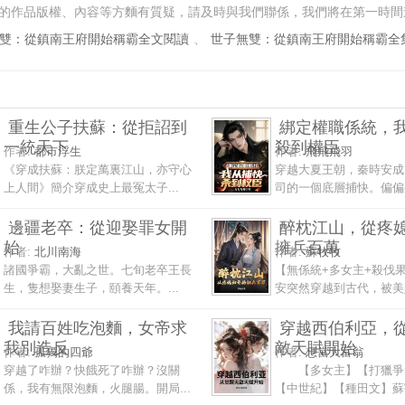
的作品版權、內容等方麵有質疑，請及時與我們聯係，我們將在第一時間
雙：從鎮南王府開始稱霸全文閱讀
、
世子無雙：從鎮南王府開始稱霸全
重生公子扶蘇：從拒詔到
綁定權職係統，
一統天下
殺到權臣
作者:
都市浮生
作者:
飛飛飛羽
《穿成扶蘇：朕定萬裏江山，亦守心
穿越大夏王朝，秦時安成
上人間》簡介穿成史上最冤太子...
司的一個底層捕快。偏偏身
邊疆老卒：從迎娶罪女開
醉枕江山，從疼
始
擁兵百萬
作者:
北川南海
作者:
蘇牧牧
諸國爭霸，大亂之世。七旬老卒王長
【無係統+多女主+殺伐
生，隻想娶妻生子，頤養天年。...
安突然穿越到古代，被美嬌
我請百姓吃泡麵，女帝求
穿越西伯利亞，
我別造反
敵天賦開始
作者:
孤獨的四爺
作者:
想當大富翁
穿越了咋辦？快餓死了咋辦？沒關
【多女主】【打獵爭
係，我有無限泡麵，火腿腸。開局...
【中世紀】【種田文】蘇宇