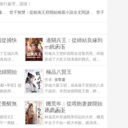
進行處理，謝謝！
集
、
世子無雙：從鎮南王府開始稱霸小說全文閱讀
、
世子
我從捕快
邊關兵王：從締結良緣到
一統天下
作者:
月下欣
了五城兵馬
特種兵王楚軒因戰友背叛而死，睜眼
為頂...
卻成了大乾王朝凍僵的雜兵。破...
媳婦開始
極品八賢王
作者:
進擊慶
果斷+爭霸】趙
穿越大夏王朝，成為最不受寵的八皇
娘用...
子趙辰。本想做個閑散王爺，醉...
從覺醒無
饑荒年：從喂飽妻嫂開始
逐鹿天下
作者:
威世紀
霸領主】
林遠意外穿越戰爭四起的大乾，饑荒
一覺醒...
年女子不如一碗大米飯。嬌滴滴...