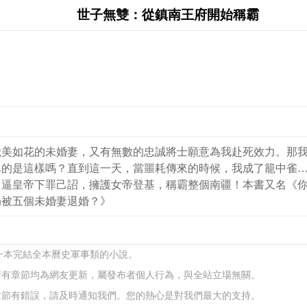
世子無雙：從鎮南王府開始稱霸
貌美如花的未婚妻，又有無數的忠誠將士願意為我赴死效力。那
真的是這樣嗎？直到這一天，當噩耗傳來的時候，我成了籠中雀
！逼皇帝下罪己詔，擁護女帝登基，稱霸整個南疆！本書又名《
局被五個未婚妻退婚？》
的一本完結全本曆史軍事類的小說。
所有章節均為網友更新，屬發布者個人行為，與全站立場無關。
章節有錯誤，請及時通知我們。您的熱心是對我們最大的支持。