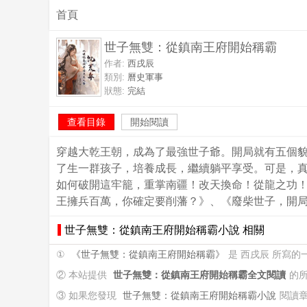
首頁
世子無雙：從鎮南王府開始稱霸
作者:
西戌辰
類別:
曆史軍事
狀態:
完結
查看目錄
開始閱讀
穿越大乾王朝，成為了最強世子爺。開局就有五個
了生一群孩子，培養成長，繼續躺平享受。可是，
如何破開這牢籠，重掌南疆！改天換命！從龍之功
王擁兵百萬，你確定要削藩？》、《廢柴世子，開
世子無雙：從鎮南王府開始稱霸小說 相關
①
《世子無雙：從鎮南王府開始稱霸》
是 西戌辰 所寫
② 本站提供
世子無雙：從鎮南王府開始稱霸全文閱讀
的
③ 如果您發現
世子無雙：從鎮南王府開始稱霸小說
閱讀