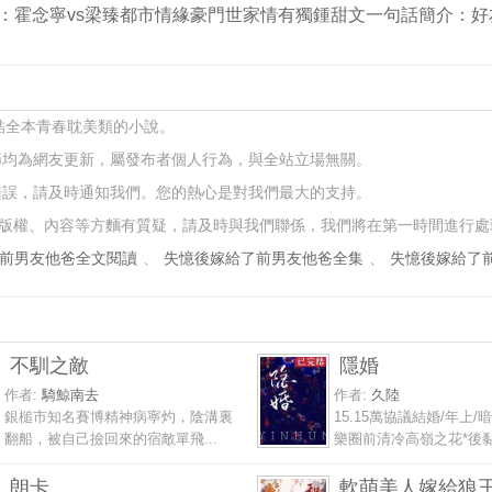
cp：霍念寧vs梁臻都市情緣豪門世家情有獨鍾甜文一句話簡介
完結全本青春耽美類的小說。
節均為網友更新，屬發布者個人行為，與全站立場無關。
錯誤，請及時通知我們。您的熱心是對我們最大的支持。
版權、內容等方麵有質疑，請及時與我們聯係，我們將在第一時間進行處
前男友他爸全文閱讀
、
失憶後嫁給了前男友他爸全集
、
失憶後嫁給了
不馴之敵
隱婚
作者:
騎鯨南去
作者:
久陸
銀槌市知名賽博精神病寧灼，陰溝裏
15.15萬協議結婚/年上/
翻船，被自己撿回來的宿敵單飛...
樂圈前清冷高嶺之花*後黏人
朗卡
軟萌美人嫁給狼