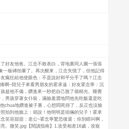
上了好友他爸。江念不敢表白，背地裏同人圖一張張
象一板磚拍暈了。再次醒來，江念失憶了，但他記得
好友瘋狂給他使眼色：不是說好和平分手了嗎？江念
袋好痛啊~陪兒子來看男朋友的霍承遠：好友霍念寧：沉
男孩趁他不備，鑽進來一秒把自己脫了個精光。睡覺
時，男孩穿著女仆裝，滿臉羞澀地問他先吃飯還是吃
：他chua地鑽進被子裏，心想悶死得了，反正也沒臉
合照拍到他臉上：胡說！他明明是咱倆的兒子！霍承
念笑容甜甜：老公~霍念寧驚恐後退：你別瞎叫啊，
微笑.jpg【閱讀指南】1.攻受相差16歲，攻寵