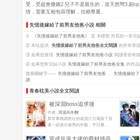
受，受超會撒嬌2.兒子不是親生的，攻天然彎3.副
情，需要互相包容理解，信賴尊重。
失憶後嫁給了前男友他爸小說 相關
①
《失憶後嫁給了前男友他爸》
是 木橙西 所寫的一本
② 本站提供
失憶後嫁給了前男友他爸全文閱讀
的所有章
③ 如果您發現
失憶後嫁給了前男友他爸小說
閱讀章節有
④ 如果您對完結小說
失憶後嫁給了前男友他爸全集
的作品
搜索關鍵字——
失憶後嫁給了前男友他爸
、
失憶後嫁給了
讀
青春耽美小說全文閱讀
被深淵boss追求後
作者:
清湯烏冬麵
異常事務調查社的成員江引風除了長
著一副過分俊秀的外貌，平日裏...
穿成反派大佬的廢材雄蟲