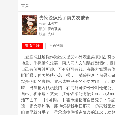
首頁
失憶後嫁給了前男友他爸
作者:
木橙西
類別:
青春耽美
狀態:
完結
查看目錄
開始閱讀
【愛腦補且騷操作頻出失憶受vs外表溫柔實則占有
地畫。手機備忘錄裏，兩人同人文能裝好幾個g，個
自己有個可帥可帥、可有錢可有錢、在那方麵還有
眨眨眼，伸著胳膊小鳥一樣，一腦袋撲進了前男友&m
默是今晚的康橋。霍承遠被兒子的小男友纏上了。
時，男孩抱著枕頭撓門，在門外可憐兮兮叫他老公
自己。霍承遠：某天，江念恢複記憶後&mdash;&
活下去了。【小劇場一】霍承遠指著自己兒子：你
遠：霍念寧炸毛：那他媽是我生日那天，你來我家給
咱倆早就分手了！霍承遠攬住撲進懷裏的江念，給兒子