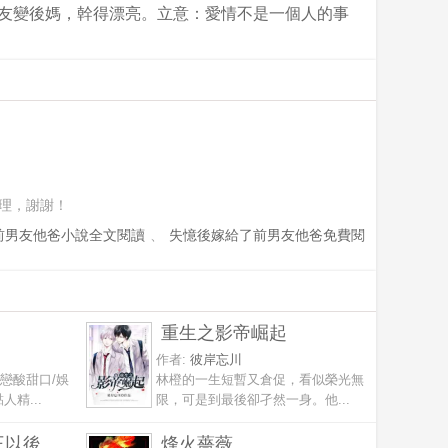
：好友變後媽，幹得漂亮。立意：愛情不是一個人的事
理，謝謝！
前男友他爸小說全文閱讀
、
失憶後嫁給了前男友他爸免費閱
重生之影帝崛起
作者:
彼岸忘川
暗戀酸甜口/娛
林橙的一生短暫又倉促，看似榮光無
精...
限，可是到最後卻孑然一身。他...
王以後
烽火薔薇