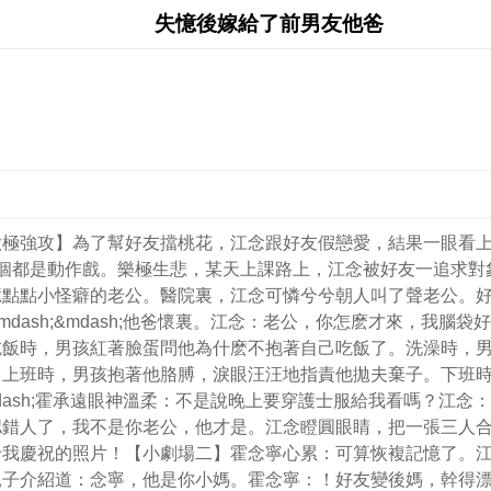
失憶後嫁給了前男友他爸
欲極強攻】為了幫好友擋桃花，江念跟好友假戀愛，結果一眼看
個都是動作戲。樂極生悲，某天上課路上，江念被好友一追求對
億點點小怪癖的老公。醫院裏，江念可憐兮兮朝人叫了聲老公。
dash;&mdash;他爸懷裏。江念：老公，你怎麽才來，我腦
吃飯時，男孩紅著臉蛋問他為什麽不抱著自己吃飯了。洗澡時，
。上班時，男孩抱著他胳膊，淚眼汪汪地指責他拋夫棄子。下班
mdash;霍承遠眼神溫柔：不是說晚上要穿護士服給我看嗎？江念
認錯人了，我不是你老公，他才是。江念瞪圓眼睛，把一張三人
我慶祝的照片！【小劇場二】霍念寧心累：可算恢複記憶了。江
介紹道：念寧，他是你小媽。霍念寧：！好友變後媽，幹得漂亮。