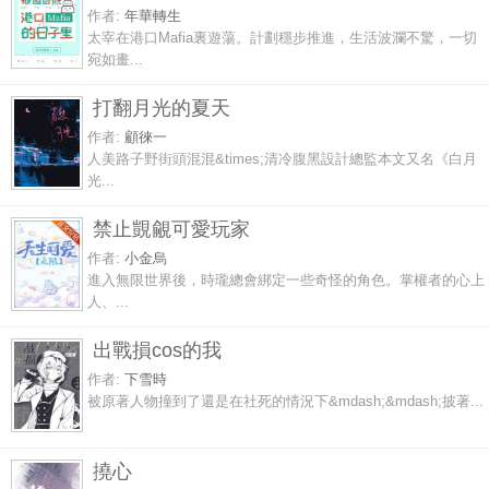
作者:
年華轉生
太宰在港口Mafia裏遊蕩。計劃穩步推進，生活波瀾不驚，一切
宛如畫...
打翻月光的夏天
作者:
顧徠一
人美路子野街頭混混&times;清冷腹黑設計總監本文又名《白月
光...
禁止覬覦可愛玩家
作者:
小金烏
進入無限世界後，時瓏總會綁定一些奇怪的角色。掌權者的心上
人、...
出戰損cos的我
作者:
下雪時
被原著人物撞到了還是在社死的情況下&mdash;&mdash;披著...
撓心