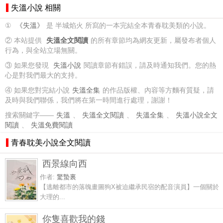
失溫小說 相關
①
《失溫》
是 半城焰火 所寫的一本完結全本青春耽美類的小說。
② 本站提供
失溫全文閱讀
的所有章節均為網友更新，屬發布者個人
行為，與全站立場無關。
③ 如果您發現
失溫小說
閱讀章節有錯誤，請及時通知我們。您的熱
心是對我們最大的支持。
④ 如果您對完結小說
失溫全集
的作品版權、內容等方麵有質疑，請
及時與我們聯係，我們將在第一時間進行處理，謝謝！
搜索關鍵字——
失溫
、
失溫全文閱讀
、
失溫全集
、
失溫小說全文
閱讀
、
失溫免費閱讀
青春耽美小說全文閱讀
西景線向西
作者:
驚蟄裏
【逃離都市的落魄畫圖狗X被迫繼承民宿的配音演員】一個關於
大理的...
你隻喜歡我的錢