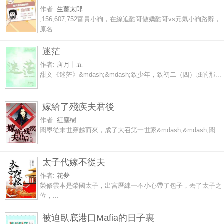
作者:
生薑太郎
,156,607,752富貴小狗，在線追酷哥傲嬌酷哥vs元氣小狗路辭，
原名...
迷茫
作者:
唐月十五
甜文《迷茫》&mdash;&mdash;致少年，致初二（四）班的那...
嫁給了殘疾夫君後
作者:
紅塵樹
聞墨從末世穿越而來，成了大召第一世家&mdash;&mdash;聞...
太子代嫁不從夫
作者:
花夢
榮修雲本是榮國太子，出宮曆練一不小心帶了包子，丟了太子之
位，...
被迫臥底港口Mafia的日子裏