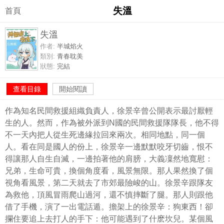
失溫
首頁
失溫
作者:
半城焰火
類別:
青春耽美
狀態:
完結
查看目錄
開始閱讀
作為知名民間救援組織負責人，徐景辛曾公開表示最討厭輕
生的人。然而，作為被外派到N國的民間救援隊隊長，他不得
不一天內把人從生死邊緣拉回來兩次。相同地點，同一個
人。看在同是國人的份上，徐景辛一邊默默咬牙切齒，恨不
得讓那人自生自滅，一邊拍著他的肩膀，大義凜然地寬慰：
兄弟，生命可貴，換個角度看，風景無限。那人果然換了個
視角看風景，第二天就去了市郊最險峻的山。徐景辛跟隊友
為救他，頂風冒雨爬山過河，還不慎摔斷了腿。那人則跟他
借了手機，演了一出電話遁。擔架上的徐景辛：狗東西！卻
攔住要追上去打人的手下：他可能遇到了什麽坎兒。某個風