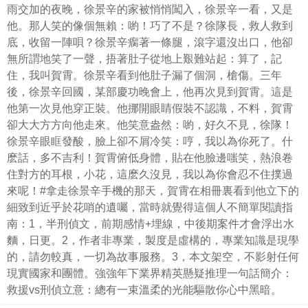
雨交加的夜晚，徐景辛的家被悄悄闖入，徐景辛一看，又是
他。那人笑的像個無賴：喲！巧了不是？徐隊長，救人救到
底，收留一陣唄？徐景辛瘸著一條腿，滾字還沒出口，他卻
無所謂地笑了一聲，捂著肚子從地上艱難站起：算了，記
住，我叫賀霄。徐景辛看到他肚子漏了個洞，槍傷。三年
後，徐景辛回國，某部慶功晚會上，他再次見到賀霄。這是
他第一次見他穿正裝。他挪開眼睛假裝不認識，不料，賀霄
卻大大方方向他走來。他笑意盎然：喲，好久不見，徐隊！
徐景辛眼眶發酸，臉上卻不屑冷笑：哼，我以為你死了。什
麽話，多不吉利！賀霄俯低身體，貼在他臉邊嗤笑，熱浪卷
住對方的耳根，小花，這麽久沒見，我以為你會忍不住撲過
來呢！#拿走徐景辛手機的那天，賀霄在相冊裏看到他立下的
細致到近乎於花哨的遺囑，當時就覺得這個人不簡單閱讀指
南：1，半刑偵文，前期感情+埋線，中後期案件才會浮出水
麵，日更。2，作者非專業，製度是虛構的，專業知識是現學
的，請勿較真，一切為故事服務。3，本文架空，不影射任何
現實國家和團體。強強年下業界精英懸疑推理一句話簡介：
救援vs刑偵立意：總有一束溫柔的光能驅散你心中黑暗。