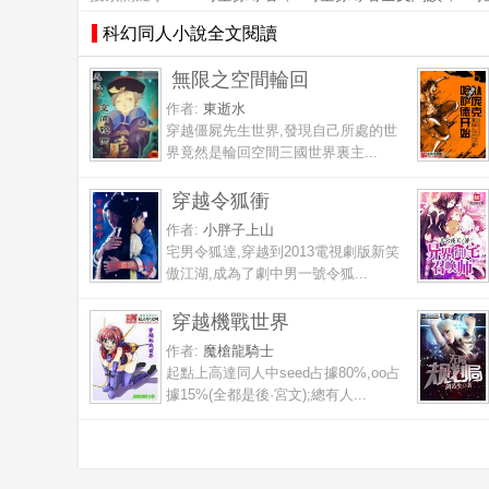
科幻同人小說全文閱讀
無限之空間輪回
作者:
東逝水
穿越僵屍先生世界,發現自己所處的世
界竟然是輪回空間三國世界裏主...
穿越令狐衝
作者:
小胖子上山
宅男令狐達,穿越到2013電視劇版新笑
傲江湖,成為了劇中男一號令狐...
穿越機戰世界
作者:
魔槍龍騎士
起點上高達同人中seed占據80%,oo占
據15%(全都是後·宮文);總有人...