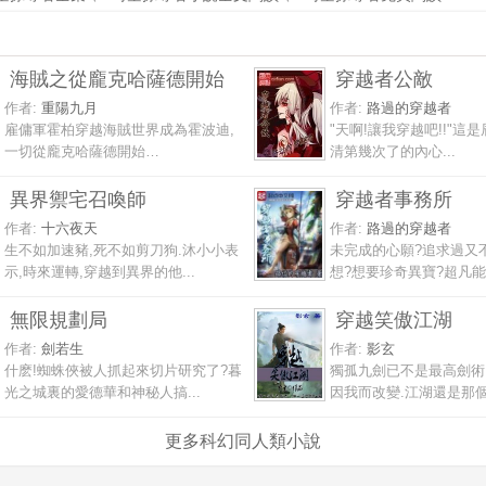
海賊之從龐克哈薩德開始
穿越者公敵
作者:
重陽九月
作者:
路過的穿越者
雇傭軍霍柏穿越海賊世界成為霍波迪,
"天啊!讓我穿越吧!!"這
一切從龐克哈薩德開始…
清第幾次了的內心...
異界禦宅召喚師
穿越者事務所
作者:
十六夜天
作者:
路過的穿越者
生不如加速豬,死不如剪刀狗.沐小小表
未完成的心願?追求過又
示,時來運轉,穿越到異界的他...
想?想要珍奇異寶?超凡能力
無限規劃局
穿越笑傲江湖
作者:
劍若生
作者:
影玄
什麽!蜘蛛俠被人抓起來切片研究了?暮
獨孤九劍已不是最高劍術
光之城裏的愛德華和神秘人搞...
因我而改變.江湖還是那個江
更多科幻同人類小說