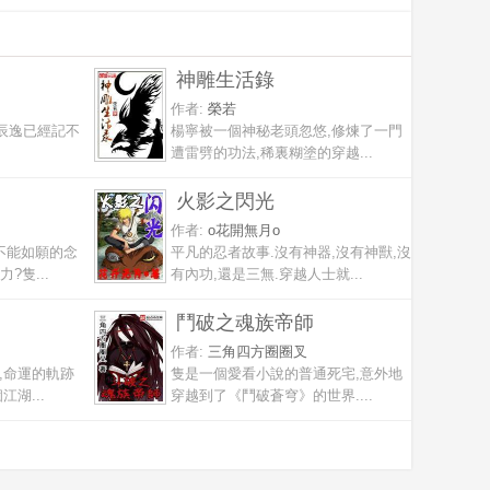
神雕生活錄
作者:
榮若
是辰逸已經記不
楊寧被一個神秘老頭忽悠,修煉了一門
遭雷劈的功法,稀裏糊塗的穿越...
火影之閃光
作者:
o花開無月o
不能如願的念
平凡的忍者故事.沒有神器,沒有神獸,沒
?隻...
有內功,還是三無.穿越人士就...
鬥破之魂族帝師
作者:
三角四方圈圈叉
,命運的軌跡
隻是一個愛看小說的普通死宅,意外地
湖...
穿越到了《鬥破蒼穹》的世界....