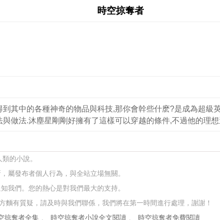
時空掠奪者
到其中的各種神奇的物品與科技,那你會幹些什麽?是成為超級英
與做法.沐塵星剛剛好擁有了這樣可以穿越的條件,不過他的理想
人類的小說。
新，屬發布者個人行為，與全站立場無關。
通知我們。您的熱心是對我們最大的支持。
方麵有質疑，請及時與我們聯係，我們將在第一時間進行處理，謝謝！
空掠奪者全集
、
時空掠奪者小說全文閱讀
、
時空掠奪者免費閱讀