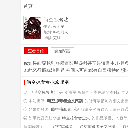
首頁
時空掠奪者
作者:
夜南星
類別:
科幻同人
狀態:
完結
查看目錄
開始閱讀
你如果能穿越到各種電影與遊戲甚至是漫畫中,並且得
以此來征服統治世界!每個人可能都有自己獨特的想法
時空掠奪者小說 相關
①
《時空掠奪者》
是 夜南星 所寫的一本完結全本科幻同
② 本站提供
時空掠奪者全文閱讀
的所有章節均為網友更
③ 如果您發現
時空掠奪者小說
閱讀章節有錯誤，請及時
④ 如果您對完結小說
時空掠奪者全集
的作品版權、內容等
搜索關鍵字——
時空掠奪者
、
時空掠奪者全文閱讀
、
時