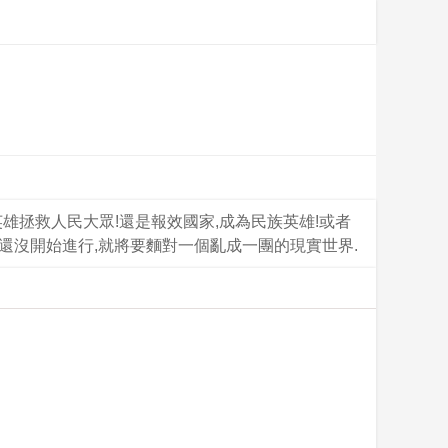
雄拯救人民大眾!還是報效國家,成為民族英雄!或者
還沒開始進行,就將要麵對一個亂成一團的現實世界.