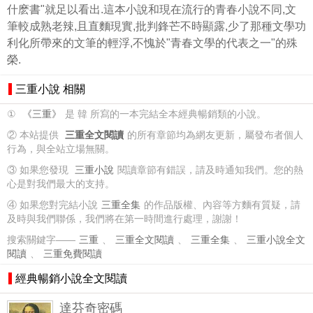
什麽書"就足以看出.這本小說和現在流行的青春小說不同,文
筆較成熟老辣,且直麵現實,批判鋒芒不時顯露,少了那種文學功
利化所帶來的文筆的輕浮,不愧於"青春文學的代表之一"的殊
榮.
三重小說 相關
①
《三重》
是 韓 所寫的一本完結全本經典暢銷類的小說。
② 本站提供
三重全文閱讀
的所有章節均為網友更新，屬發布者個人
行為，與全站立場無關。
③ 如果您發現
三重小說
閱讀章節有錯誤，請及時通知我們。您的熱
心是對我們最大的支持。
④ 如果您對完結小說
三重全集
的作品版權、內容等方麵有質疑，請
及時與我們聯係，我們將在第一時間進行處理，謝謝！
搜索關鍵字——
三重
、
三重全文閱讀
、
三重全集
、
三重小說全文
閱讀
、
三重免費閱讀
經典暢銷小說全文閱讀
達芬奇密碼