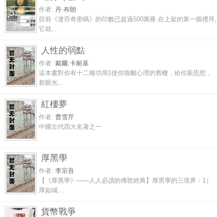
作者:
丹·布朗
目前《達芬奇密碼》的印數已超過500萬冊.在上架的第一個禮拜,
它就...
人性的弱點
作者:
戴爾.卡耐基
這本書對你有十二種功用1使你脫離心理的舊轍，給你新思想，
新眼光...
紅樓夢
作者:
曹雪芹
中國古代四大名著之一
厚黑學
作者:
李宗吾
【《厚黑學》——人人必讀的傳世經典】厚黑學的三境界：1）
厚如城...
貨幣戰爭