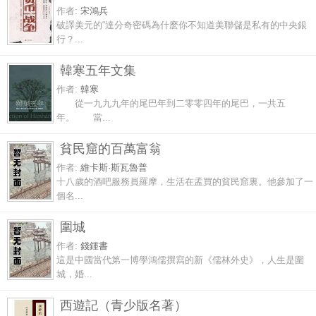
作者:
宋鴻兵
破譯美元的“達分奇密碼為什麽你不知道美聯儲是私有的中央銀
行？...
韓寒五年文集
作者:
韓寒
從一九九九年的尾巴年到二零零四年的尾巴，一共五
年。 當...
貧民窟的百萬富翁
作者:
維卡斯·斯瓦魯普
十八歲的酒吧服務員羅摩，生活在孟買的貧民窟裏。他參加了一
個名...
圍城
作者:
錢鍾書
這是中國當代第一博學鴻儒撰寫的新《儒林外史》，人生是圍
城，婚...
西遊記（青少版名著）