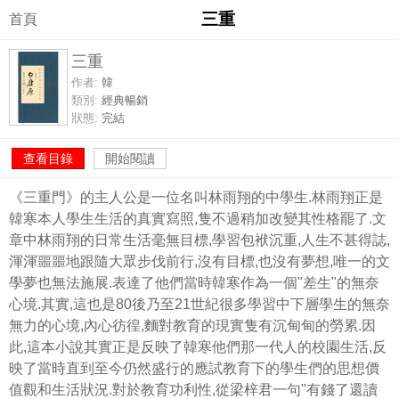
三重
首頁
三重
作者:
韓
類別:
經典暢銷
狀態:
完結
查看目錄
開始閱讀
《三重門》的主人公是一位名叫林雨翔的中學生.林雨翔正是
韓寒本人學生生活的真實寫照,隻不過稍加改變其性格罷了.文
章中林雨翔的日常生活毫無目標,學習包袱沉重,人生不甚得誌,
渾渾噩噩地跟隨大眾步伐前行,沒有目標,也沒有夢想,唯一的文
學夢也無法施展.表達了他們當時韓寒作為一個"差生"的無奈
心境.其實,這也是80後乃至21世紀很多學習中下層學生的無奈
無力的心境,內心彷徨,麵對教育的現實隻有沉甸甸的勞累.因
此,這本小說其實正是反映了韓寒他們那一代人的校園生活,反
映了當時直到至今仍然盛行的應試教育下的學生們的思想價
值觀和生活狀況.對於教育功利性,從梁梓君一句"有錢了還讀