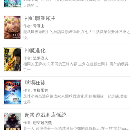
天劫的...
神匠職業領主
作者:
青幕山
魔武世界遊戲中的神話級巔峰強者,在七大生活職業晉升神匠級之
後,...
神魔進化
作者:
追夢浪人
相同的王牌模式,不同的王牌內容.主角在遊戲空間中,意外的獲得
了一...
球場狂徒
作者:
青椒蛋奶
足球小將高迪穿越成ac米蘭球員迪甘,與頂級團隊一起訓練,參加
世界...
超級遊戲商店係統
作者:
想穿越的熊
某一天,郝寧帶著一個跨越各個位麵的遊戲商店,在一群"能幹&q...