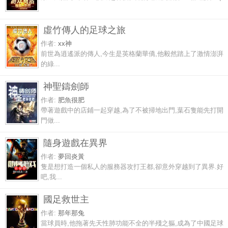
虛竹傳人的足球之旅
作者:
xx神
前世為逍遙派的傳人,今生是英格蘭華僑,他毅然踏上了激情澎湃
的綠...
神聖鑄劍師
作者:
肥魚很肥
帶著遊戲中的店鋪一起穿越,為了不被掃地出門,葉石隻能先打開
門做...
隨身遊戲在異界
作者:
夢回炎黃
隻是想打造一個私人的服務器攻打王都,卻意外穿越到了異界.好
吧,我...
國足救世主
作者:
那年那兔
當球員時,他拖著先天性肺功能不全的半殘之軀,成為了中國足球