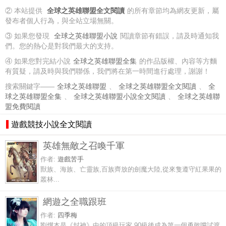
② 本站提供
全球之英雄聯盟全文閱讀
的所有章節均為網友更新，屬
發布者個人行為，與全站立場無關。
③ 如果您發現
全球之英雄聯盟小說
閱讀章節有錯誤，請及時通知我
們。您的熱心是對我們最大的支持。
④ 如果您對完結小說
全球之英雄聯盟全集
的作品版權、內容等方麵
有質疑，請及時與我們聯係，我們將在第一時間進行處理，謝謝！
搜索關鍵字——
全球之英雄聯盟
、
全球之英雄聯盟全文閱讀
、
全
球之英雄聯盟全集
、
全球之英雄聯盟小說全文閱讀
、
全球之英雄聯
盟免費閱讀
遊戲競技小說全文閱讀
英雄無敵之召喚千軍
作者:
遊戲苦手
獸族、海族、亡靈族,百族齊放的劍魔大陸,從來隻遵守紅果果的
叢林...
網遊之全職跟班
作者:
四季梅
劉燁本是《封神》中的頂級玩家,90級後成為第一個勇敢嚐試渡