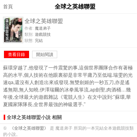
全球之英雄聯盟
首頁
全球之英雄聯盟
作者:
魔道弟子
類別:
遊戲競技
狀態:
完結
查看目錄
開始閱讀
蘇環穿越了,他發現了一件震驚的事,這個世界團隊合作有著極
高的水平,個人技術在他眼裏卻是非常平庸乃至低端.瑞雯的光
速qa,還沒有人創造出來或發現.無雙劍姬的一秒五刀,亦是遙
遙無期,無人知曉.伊澤瑞爾的冰拳風箏流,ap劍聖,肉酒桶…幾
年後,全球最大的遊戲雜誌《電競人生》在文中說到:"蘇環,華
夏國家隊隊長,全世界最強的神級選手."
全球之英雄聯盟小說 相關
①
《全球之英雄聯盟》
是 魔道弟子 所寫的一本完結全本遊戲競技類
的小說。