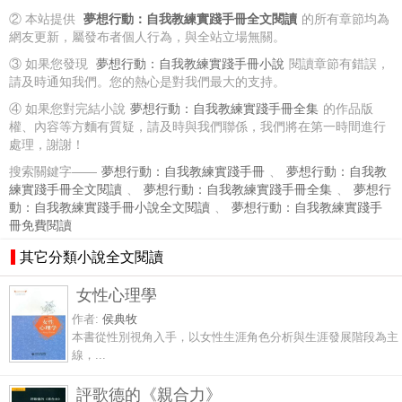
② 本站提供
夢想行動：自我教練實踐手冊全文閱讀
的所有章節均為
網友更新，屬發布者個人行為，與全站立場無關。
③ 如果您發現
夢想行動：自我教練實踐手冊小說
閱讀章節有錯誤，
請及時通知我們。您的熱心是對我們最大的支持。
④ 如果您對完結小說
夢想行動：自我教練實踐手冊全集
的作品版
權、內容等方麵有質疑，請及時與我們聯係，我們將在第一時間進行
處理，謝謝！
搜索關鍵字——
夢想行動：自我教練實踐手冊
、
夢想行動：自我教
練實踐手冊全文閱讀
、
夢想行動：自我教練實踐手冊全集
、
夢想行
動：自我教練實踐手冊小說全文閱讀
、
夢想行動：自我教練實踐手
冊免費閱讀
其它分類小說全文閱讀
女性心理學
作者:
侯典牧
本書從性別視角入手，以女性生涯角色分析與生涯發展階段為主
線，...
評歌德的《親合力》