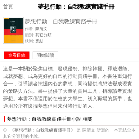
夢想行動：自我教練實踐手冊
首頁
夢想行動：自我教練實踐手冊
作者:
陳清文
類別:
其它分類
狀態:
完結
查看目錄
開始閱讀
這是一本關於聚焦目標、發現優勢、排除幹擾、釋放潛能、
成就夢想、成為更好的自己的行動實踐手冊。本書注重知行
合一，引導讀者挖掘內心的夢想，同時提供將想法變成現實
的策略與方法。書中提供了大量的實用工具，指導讀者實現
夢想。本書不僅適用於在校的大學生、初入職場的新手，也
適用於所有懷揣夢想但尚未付諸行動的人。
夢想行動：自我教練實踐手冊小說 相關
①
《夢想行動：自我教練實踐手冊》
是 陳清文 所寫的一本完結全本
其它分類類的小說。