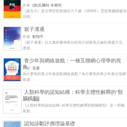
作者:
(德)瓦爾特·本雅明
《親合力》是文學巨匠歌德在六十歲（1809年）思想漸趨穩健深
沉時...
親子溝通
作者:
劉翔平
《親子溝通》以大量的案例來分析與介紹家長正確的溝通方法。
透過...
青少年與網絡遊戲：一種互聯網心理學的視
角
作者:
雷靂
為什麽有的青少年會喜歡網絡遊戲？為什麽有的青少年會出現網
絡遊...
人類科學的認知結構：科學主體性解釋的“類
腦模型”
作者:
蔣謙
《人類科學的認知結構--科學主體性解釋的類腦模型》是一部極
富創...
認知診斷評價理論基礎