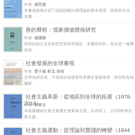
作者:
羅照盛
本書係統地介紹了認知診斷評價理論的基本原理、技術和方法。
全書...
善的曆程：儒家價值體係研究
作者:
楊國榮
與前此的文化史和思想史研究相近，本書所作的，首先是一種曆
史的...
社會發展的全球審視
作者:
豐子義 郗戈 張梧
全球化的出現，不僅深刻改變著世界曆史發展進程，而且對各個
國家...
社會主義革新：從地區到全球的拓展（1978-
2016）
作者:
郭春生
本叢書圍繞社會主義曆史發展為主題，在內容上，以500年來社
會主義...
社會主義運動：從理論到實踐的轉變（1844