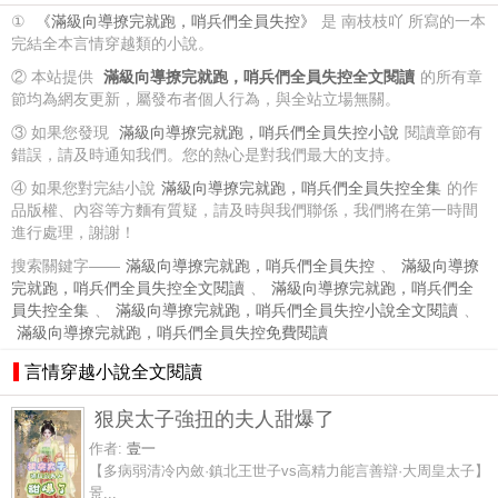
①
《滿級向導撩完就跑，哨兵們全員失控》
是 南枝枝吖 所寫的一本
完結全本言情穿越類的小說。
② 本站提供
滿級向導撩完就跑，哨兵們全員失控全文閱讀
的所有章
節均為網友更新，屬發布者個人行為，與全站立場無關。
③ 如果您發現
滿級向導撩完就跑，哨兵們全員失控小說
閱讀章節有
錯誤，請及時通知我們。您的熱心是對我們最大的支持。
④ 如果您對完結小說
滿級向導撩完就跑，哨兵們全員失控全集
的作
品版權、內容等方麵有質疑，請及時與我們聯係，我們將在第一時間
進行處理，謝謝！
搜索關鍵字——
滿級向導撩完就跑，哨兵們全員失控
、
滿級向導撩
完就跑，哨兵們全員失控全文閱讀
、
滿級向導撩完就跑，哨兵們全
員失控全集
、
滿級向導撩完就跑，哨兵們全員失控小說全文閱讀
、
滿級向導撩完就跑，哨兵們全員失控免費閱讀
言情穿越小說全文閱讀
狠戾太子強扭的夫人甜爆了
作者:
壹一
【多病弱清冷內斂·鎮北王世子vs高精力能言善辯·大周皇太子】
景...