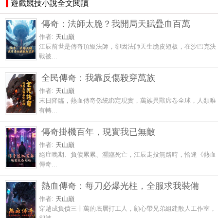
遊戲競技小說全文閱讀
傳奇：法師太脆？我開局天賦疊血百萬
作者:
天山巔
江辰前世是傳奇頂級法師，卻因法師天生脆皮短板，在沙巴克決
戰被...
全民傳奇：我靠反傷殺穿萬族
作者:
天山巔
末日降臨，熱血傳奇係統綁定現實，萬族異獸席卷全球，人類唯
有轉...
傳奇掛機百年，現實我已無敵
作者:
天山巔
絕症晚期、負債累累、瀕臨死亡，江辰走投無路時，恰逢《熱血
傳奇...
熱血傳奇：每刀必爆光柱，全服求我裝備
作者:
天山巔
穿越成負債三十萬的底層打工人，顧心帶兄弟組建散人工作室，