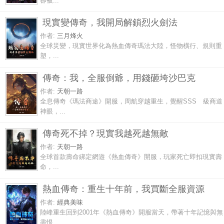
卻被...
現實變傳奇，我開局解鎖烈火劍法
作者:
三月烽火
全球災變，現實世界化為熱血傳奇瑪法大陸，怪物橫行、規則重
塑，...
傳奇：我，全服倒爺，用錢砸垮沙巴克
作者:
天朝一路
全息傳奇《瑪法商途》開服，周航穿越重生，覺醒SSS 級商道
神眼，...
傳奇死不掉？現實我越死越無敵
作者:
天朝一路
全球首款壽命綁定網遊《熱血傳奇》開服，玩家死亡即扣現實壽
命，...
熱血傳奇：重生十年前，我買斷全服資源
作者:
經典美味
陸峰重生回到2001年《熱血傳奇》開服當天，帶著十年記憶與無
盡恨...