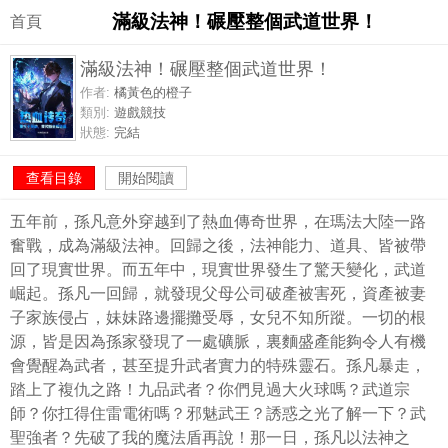
滿級法神！碾壓整個武道世界！
首頁
滿級法神！碾壓整個武道世界！
作者:
橘黃色的橙子
類別:
遊戲競技
狀態:
完結
查看目錄
開始閱讀
五年前，孫凡意外穿越到了熱血傳奇世界，在瑪法大陸一路
奮戰，成為滿級法神。回歸之後，法神能力、道具、皆被帶
回了現實世界。而五年中，現實世界發生了驚天變化，武道
崛起。孫凡一回歸，就發現父母公司破產被害死，資產被妻
子家族侵占，妹妹路邊擺攤受辱，女兒不知所蹤。一切的根
源，皆是因為孫家發現了一處礦脈，裏麵盛產能夠令人有機
會覺醒為武者，甚至提升武者實力的特殊靈石。孫凡暴走，
踏上了複仇之路！九品武者？你們見過大火球嗎？武道宗
師？你扛得住雷電術嗎？邪魅武王？誘惑之光了解一下？武
聖強者？先破了我的魔法盾再說！那一日，孫凡以法神之