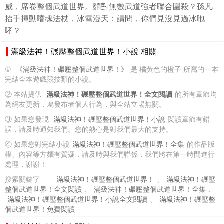
威，席卷整個武道世界。麵對無數武道強者聯合圍殺？孫凡
抬手揮動嗜魂法杖，冰雪漫天：請問，你們見沒見過冰咆
哮？
滿級法神！碾壓整個武道世界！小說 相關
①
《滿級法神！碾壓整個武道世界！》
是 橘黃色的橙子 所寫的一本
完結全本遊戲競技類的小說。
② 本站提供
滿級法神！碾壓整個武道世界！全文閱讀
的所有章節均
為網友更新，屬發布者個人行為，與全站立場無關。
③ 如果您發現
滿級法神！碾壓整個武道世界！小說
閱讀章節有錯
誤，請及時通知我們。您的熱心是對我們最大的支持。
④ 如果您對完結小說
滿級法神！碾壓整個武道世界！全集
的作品版
權、內容等方麵有質疑，請及時與我們聯係，我們將在第一時間進行
處理，謝謝！
搜索關鍵字——
滿級法神！碾壓整個武道世界！
、
滿級法神！碾壓
整個武道世界！全文閱讀
、
滿級法神！碾壓整個武道世界！全集
、
滿級法神！碾壓整個武道世界！小說全文閱讀
、
滿級法神！碾壓整
個武道世界！免費閱讀