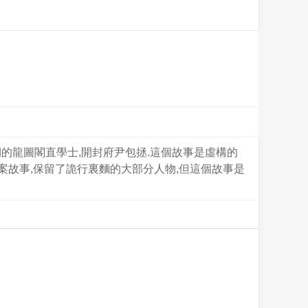
期的龍圖閣直學士,開封府尹包拯.這個故事是虛構的
探案故事,保留了詭行裏麵的大部分人物,但這個故事是