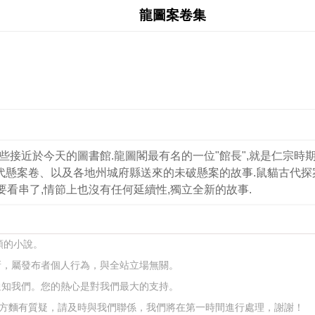
龍圖案卷集
有些接近於今天的圖書館.龍圖閣最有名的一位"館長",就是仁宗時
藏古代懸案卷、以及各地州城府縣送來的未破懸案的故事.鼠貓古代
要看串了,情節上也沒有任何延續性,獨立全新的故事.
類的小說。
新，屬發布者個人行為，與全站立場無關。
通知我們。您的熱心是對我們最大的支持。
方麵有質疑，請及時與我們聯係，我們將在第一時間進行處理，謝謝！