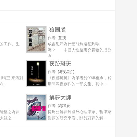
狼圖騰
作者:
薑戎
的工作、生
成吉思汗為什麽能夠遠征到歐
洲？ 中國人性格裏究竟狼的成分
有...
夜跡斑斑
作者:
柒夜星沉
對晴空.來鴻對
《夜跡斑斑》為筆者於09年至今，於
...
期間深夜創作的一部文集。其中...
解夢大師
作者:
劉躍辰
能稱之為夢
從周公解夢到國外心理學家、哲學家
誌之...
對夢的研究來看，關於對夢的解...