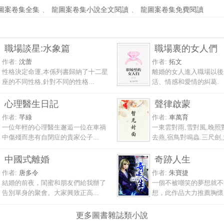
圖案卷集全集
、
龍圖案卷集小說全文閱讀
、
龍圖案卷集免費閱讀
職場談星:水象篇
職場裏的女人們
作者:
沈蕾
作者:
拓文
性格決定命運,本係列書歸納了十二星
離婚的女人進入職場以後
座的不同性格,針對不同的性格...
活、情感和愛情的糾葛.
心理醫生日記
聲律啟蒙
作者:
芊綠
作者:
車萬育
一位年輕的心理醫生邂逅一位在車禍
一東雲對雨,雪對風,晚照
中傷殘而患有自閉症的貴家公子...
去燕,宿鳥對鳴蟲.三尺劍,六
中國式離婚
奇跡人生
作者:
唐多令
作者:
朱寶捷
結婚的前夜，閨蜜和朋友們給我辦了
一個不被嘲笑的夢想就不
告別單身的聚會。大家興致正高...
想，此作品大力推薦胸懷大
更多圖書雜誌類小說