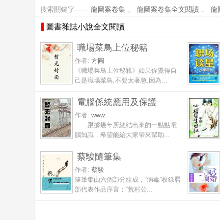
搜索關鍵字——
龍圖案卷集
、
龍圖案卷集全文閱讀
、
龍
圖書雜誌小說全文閱讀
職場菜鳥上位秘籍
作者:
方圓
《職場菜鳥上位秘籍》如果你覺得自
己是職場菜鳥,不要太著急,因為...
電腦係統應用及保護
作者:
www
跟據幾年所總結出來的一點點電
腦知識，希望能給大家帶來幫助...
蔡駿隨筆集
作者:
蔡駿
隨筆集由六個部分組成，“病毒”收錄曆
部代表作品序言；“荒村公...