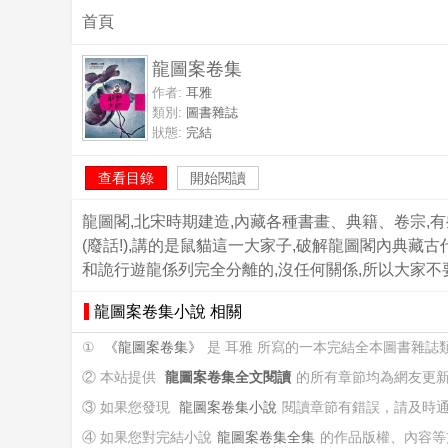
首頁
龍圖案卷集
作者:
耳雅
類別:
圖書雜誌
狀態:
完結
查看目錄
開始閱讀
龍圖閣,北宋時期建造,內藏各種書畫、典籍、卷宗,
(廢話!),講的是鼠貓這一大家子,破解龍圖閣內典
和詭行遊龍係列完全分離的,沒任何關係,所以大家不
龍圖案卷集小說 相關
①
《龍圖案卷集》
是 耳雅 所寫的一本完結全本圖書雜誌
② 本站提供
龍圖案卷集全文閱讀
的所有章節均為網友更
③ 如果您發現
龍圖案卷集小說
閱讀章節有錯誤，請及時
④ 如果您對完結小說
龍圖案卷集全集
的作品版權、內容等