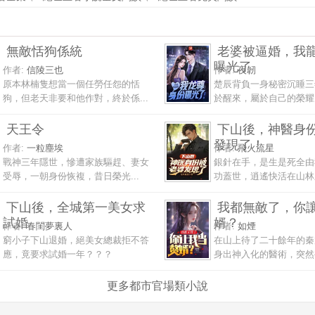
無敵恬狗係統
老婆被逼婚，我
曝光了
作者:
信陵三也
作者:
夜韌
原本林楠隻想當一個任勞任怨的恬
楚辰背負一身秘密沉睡三
狗，但老天非要和他作對，終於係...
於醒來，屬於自己的榮耀竟
天王令
下山後，神醫身
發現了！
作者:
一粒塵埃
作者:
飛火流星
戰神三年隱世，慘遭家族驅趕、妻女
銀針在手，是生是死全由
受辱，一朝身份恢複，昔日榮光...
功蓋世，逍遙快活在山林之
下山後，全城第一美女求
我都無敵了，你
試婚
婿？
作者:
春閨夢裏人
作者:
如煙
窮小子下山退婚，絕美女總裁拒不答
在山上待了二十餘年的秦
應，竟要求試婚一年？？？
身出神入化的醫術，突然被
更多都市官場類小說