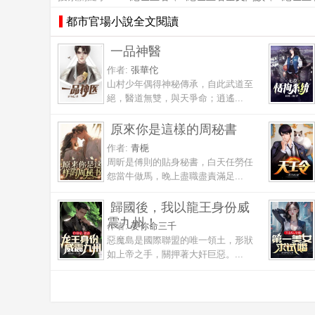
都市官場小說全文閱讀
一品神醫
作者:
張華佗
山村少年偶得神秘傳承，自此武道至
絕，醫道無雙，與天爭命；逍遙...
原來你是這樣的周秘書
作者:
青梔
周昕是傅則的貼身秘書，白天任勞任
怨當牛做馬，晚上盡職盡責滿足...
歸國後，我以龍王身份威
震九州！
作者:
要你命三千
惡魔島是國際聯盟的唯一領土，形狀
如上帝之手，關押著大奸巨惡。...