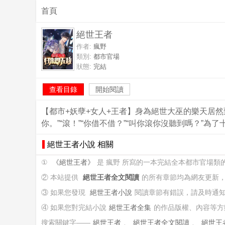
首頁
絕世王者
作者:
瘋野
類別:
都市官場
狀態:
完結
查看目錄
開始閱讀
【都市+妖孽+女人+王者】身為絕世大巫的樂天居
你。”“滾！”“你借不借？”“叫你滾你沒聽到嗎？
絕世王者小說 相關
①
《絕世王者》
是 瘋野 所寫的一本完結全本都市官場類
② 本站提供
絕世王者全文閱讀
的所有章節均為網友更新
③ 如果您發現
絕世王者小說
閱讀章節有錯誤，請及時通
④ 如果您對完結小說
絕世王者全集
的作品版權、內容等方
搜索關鍵字——
絕世王者
、
絕世王者全文閱讀
、
絕世王