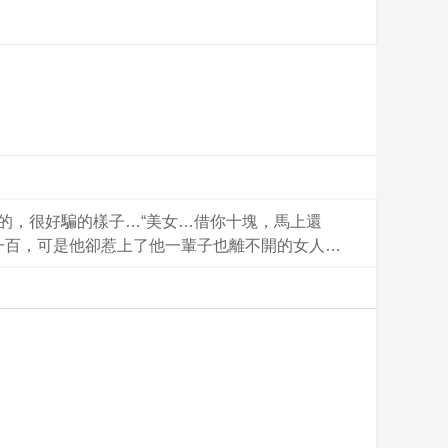
的，很好騙的樣子…“美女…借你十塊，馬上還
了一百，可是他卻惹上了他一輩子也離不開的女人…