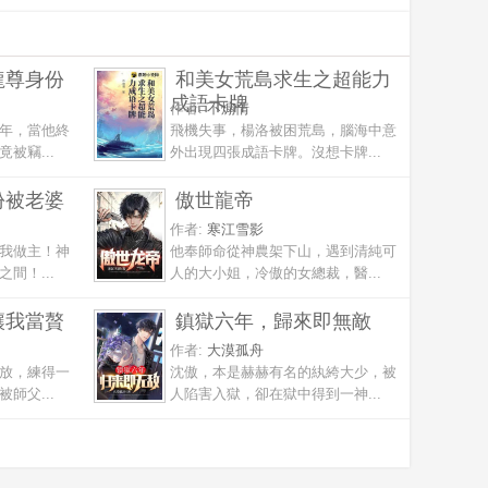
龍尊身份
和美女荒島求生之超能力
成語卡牌
作者:
不煽情
年，當他終
飛機失事，楊洛被困荒島，腦海中意
被竊...
外出現四張成語卡牌。沒想卡牌...
份被老婆
傲世龍帝
作者:
寒江雪影
我做主！神
他奉師命從神農架下山，遇到清純可
間！...
人的大小姐，冷傲的女總裁，醫...
讓我當贅
鎮獄六年，歸來即無敵
作者:
大漠孤舟
放，練得一
沈傲，本是赫赫有名的紈絝大少，被
師父...
人陷害入獄，卻在獄中得到一神...