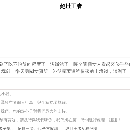
絕世王者
然到了吃不飽飯的程度了！沒辦法了，咦？這個女人看起來傻乎乎
”為了十塊錢，樂天勇闖女廁所，終於靠著這強借來的十塊錢，賺到
的小說。
，屬發布者個人行為，與全站立場無關。
知我們。您的熱心是對我們最大的支持。
麵有質疑，請及時與我們聯係，我們將在第一時間進行處理，謝謝！
者全集
、
絕世王者小說全文閱讀
、
絕世王者免費閱讀