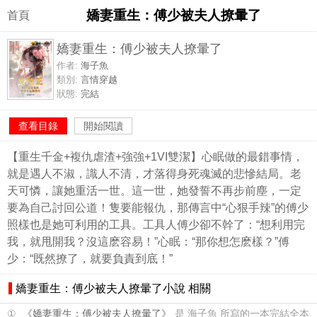
嬌妻重生：傅少被夫人撩暈了
首頁
嬌妻重生：傅少被夫人撩暈了
作者:
海子魚
類別:
言情穿越
狀態:
完結
查看目錄
開始閱讀
【重生千金+複仇虐渣+強強+1VI雙潔】心眠做的最錯事情，
就是遇人不淑，識人不清，才落得身死魂滅的悲慘結局。老
天可憐，讓她重活一世。這一世，她發誓不再步前塵，一定
要為自己討回公道！隻要能報仇，那傳言中“心狠手辣”的傅少
照樣也是她可利用的工具。工具人傅少卻不幹了：“想利用完
我，就甩開我？沒這麽容易！”心眠：“那你想怎麽樣？”傅
少：“既然撩了，就要負責到底！”
嬌妻重生：傅少被夫人撩暈了小說 相關
①
《嬌妻重生：傅少被夫人撩暈了》
是 海子魚 所寫的一本完結全本