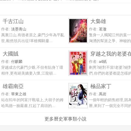
千古江山
大梟雄
作者:
淡墨青山
作者:
茗澈
萬裏江山,有德者居之,豪門少年為平亂
隻身一人獨闖江州的葉一
世,毅然領兵出征!單槍獨騎鏖...
洶湧的幫派之爭、神秘的離
大國賊
穿越之我的老婆
作者:
付麒麟
作者:
a4紙
穿越成古代豪門少爺,不但有貼身丫環
剩男?絕對不當!老婆?絕
相伴,更有絕美嬌妻入懷,江龍頓...
們,你們的老婆都是怎樣的?
雄霸南亞
極品家丁
作者:
華東之雄
作者:
禹岩
站在81年的阿富汗戰場上,大胡子的姆
一個年輕的銷售經理,因
哈馬德一臉嚴肅,扛起了肩頭的...
曆,來到了一個完全不同的世
更多曆史軍事類小說