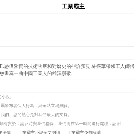
工業霸主
青工.憑借紮實的技術功底和對曆史的些許預見,林振華帶領工人師
為您書寫一曲中國工業人的雄渾讚歌.
的小說。
，屬發布者個人行為，與全站立場無關。
知我們。您的熱心是對我們最大的支持。
麵有質疑，請及時與我們聯係，我們將在第一時間進行處理，謝謝！
主全集
、
工業霸主小說全文閱讀
、
工業霸主免費閱讀