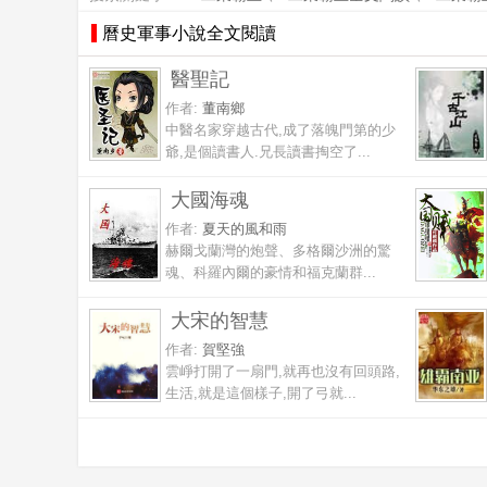
曆史軍事小說全文閱讀
醫聖記
作者:
董南鄉
中醫名家穿越古代,成了落魄門第的少
爺,是個讀書人.兄長讀書掏空了...
大國海魂
作者:
夏天的風和雨
赫爾戈蘭灣的炮聲、多格爾沙洲的驚
魂、科羅內爾的豪情和福克蘭群...
大宋的智慧
作者:
賀堅強
雲崢打開了一扇門,就再也沒有回頭路,
生活,就是這個樣子,開了弓就...