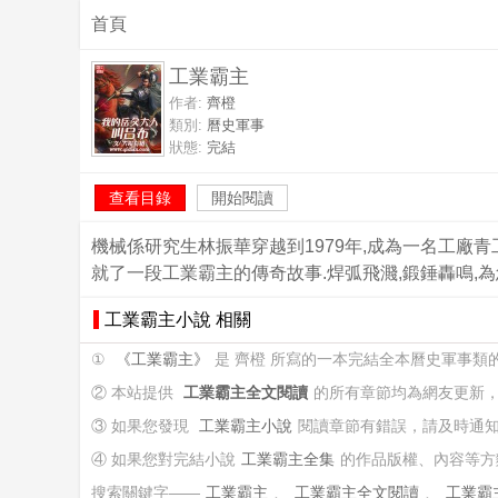
首頁
工業霸主
作者:
齊橙
類別:
曆史軍事
狀態:
完結
查看目錄
開始閱讀
機械係研究生林振華穿越到1979年,成為一名工廠
就了一段工業霸主的傳奇故事.焊弧飛濺,鍛錘轟鳴,
工業霸主小說 相關
①
《工業霸主》
是 齊橙 所寫的一本完結全本曆史軍事類
② 本站提供
工業霸主全文閱讀
的所有章節均為網友更新
③ 如果您發現
工業霸主小說
閱讀章節有錯誤，請及時通
④ 如果您對完結小說
工業霸主全集
的作品版權、內容等方
搜索關鍵字——
工業霸主
、
工業霸主全文閱讀
、
工業霸