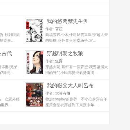
我的悠閑禦史生涯
作者:
官笙
哲,麵對暗流
商場諜戰不休,仕途疑雲重重!穿越大齊
奇事...
的衛樵,意外卷入朝堂紛爭.當...
在古代
穿越明朝之牧狼
作者:
無齋
對得娶!兄弟
穿越大明,慕軒有一個夢想:我要讓滿大
漂亮...
街的升鬥小民都變成氣勢洶洶...
我的嶽父大人叫呂布
作者:
大哥有槍
為一次意外經
參加cosplay的劉莽一不小心身穿白羊
界...
座黃金聖衣穿越到了東漢末年....