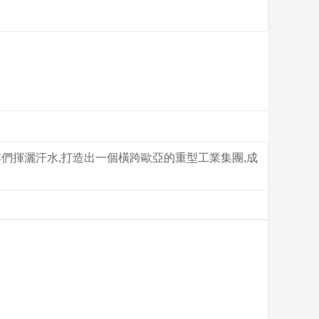
傅們揮灑汗水,打造出一個橫跨歐亞的重型工業集團,成