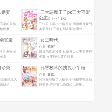
未婚妻
三大惡魔王子pk三大刁蠻
公主
作者:
公主公主123
不幸的事情
三位公主從小一起長大,個個出身豪門,
俊彥...
美若天仙.三個好朋友剛從國外...
,別害羞
女王時代
作者:
蘇景°
待男,被他偷
昂貴的真皮沙發上,蘇漫以女王姿態靜
是...
坐著.女王時代,要你好看!
如珍寶
邪惡校草的拽拽小丫頭
作者:
鑫鑫.
!此生她最大
惡狠狠地騙了大校草,令他在學校裏顏
日子...
麵盡失,許冰靈以為自己已經把...