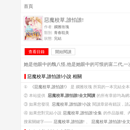
首頁
惡魔校草,誰怕誰!
作者:
嫻雅玫瑰
類別:
青春耽美
狀態:
完結
查看目錄
開始閱讀
她是他眼中的醜八怪,他是她眼中的可恨的富二代,一次
惡魔校草,誰怕誰!小說 相關
①
《惡魔校草,誰怕誰!》
是 嫻雅玫瑰 所寫的一本完結全
② 本站提供
惡魔校草,誰怕誰!全文閱讀
的所有章節均為網
③ 如果您發現
惡魔校草,誰怕誰!小說
閱讀章節有錯誤，請
④ 如果您對完結小說
惡魔校草,誰怕誰!全集
的作品版權、
搜索關鍵字——
惡魔校草,誰怕誰!
、
惡魔校草,誰怕誰!全