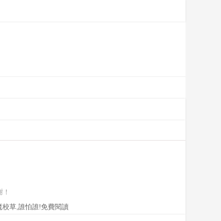
謝！
魔校草,誰怕誰!免費閱讀