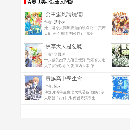
青春耽美小說全文閱讀
公主駕到請繞道!
作者:
茶小沫
她、是令人聞風喪膽的黑道公主,美若
天仙,冰冷無情.初來咋到,清冷...
校草大人是惡魔
作者:
李夏沐
十八歲的她平凡但是優秀,憑著努力進
入了夢寐以求的麥加納大學.第...
貴族高中學生會
作者:
憶苳
傳說月溪學生會七大執委各個帥得令
人驚豔,能力非凡.傳說月溪學生...