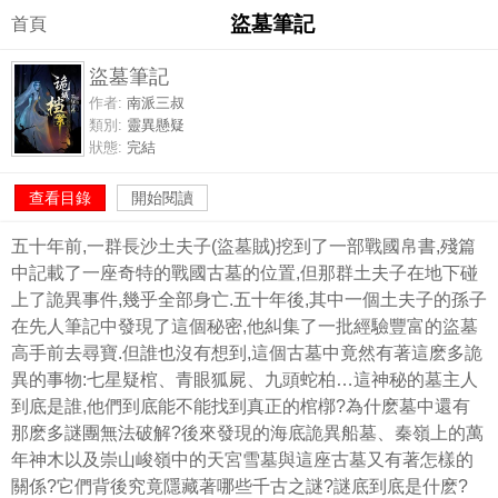
盜墓筆記
首頁
盜墓筆記
作者:
南派三叔
類別:
靈異懸疑
狀態:
完結
查看目錄
開始閱讀
五十年前,一群長沙土夫子(盜墓賊)挖到了一部戰國帛書,殘篇
中記載了一座奇特的戰國古墓的位置,但那群土夫子在地下碰
上了詭異事件,幾乎全部身亡.五十年後,其中一個土夫子的孫子
在先人筆記中發現了這個秘密,他糾集了一批經驗豐富的盜墓
高手前去尋寶.但誰也沒有想到,這個古墓中竟然有著這麽多詭
異的事物:七星疑棺、青眼狐屍、九頭蛇柏…這神秘的墓主人
到底是誰,他們到底能不能找到真正的棺槨?為什麽墓中還有
那麽多謎團無法破解?後來發現的海底詭異船墓、秦嶺上的萬
年神木以及崇山峻嶺中的天宮雪墓與這座古墓又有著怎樣的
關係?它們背後究竟隱藏著哪些千古之謎?謎底到底是什麽?