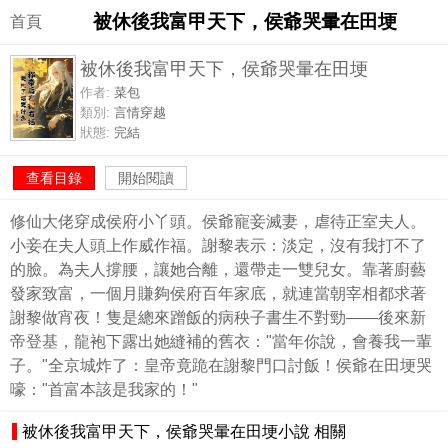
被休後我富甲天下，侯爺哭暈在田埂
首頁
被休後我富甲天下，侯爺哭暈在田埂
作者:
菜包
類別:
言情穿越
狀態:
完結
查看目錄
開始閱讀
修仙大佬穿成侯府小丫頭。侯爺寵妾滅妻，虐待正室夫人。
小妾在夫人頭上作威作福。謝黎表示：淡定，沒有我打不了
的臉。為夫人撐腰，讓她合離，還帶走一雙兒女。靠著廚藝
發家致富，一個月賺夠侯府百年家底，就連當朝宰相都求著
謝黎做宵夜！隻是總來蹭飯的病秧子書生不對勁——後來新
帝登基，龍袍下露出她縫補的舊衣："當年你說，會養我一輩
子。"全京城炸了：皇帝竟跪在謝黎門口討飯！侯爺在田埂哭
嚎："首富本該是我家的！"
被休後我富甲天下，侯爺哭暈在田埂小說 相關