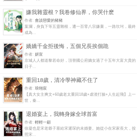
嫌我雜靈根？我卷修仙界，你哭什麽
作者:
會談戀愛的豬豬
葉瀾，身負下等五靈雜根，遭一百零八宗嫌棄，一路坎坷，最終
成為...
嬌嬌千金拒後悔，五個兄長挨個跪
作者:
妍宣
京城人人都道黎若命好，頂替國公府嫡女過了十五年大富大貴的
日子...
重回18歲，清冷學神藏不住了
作者:
琅翎宸
【真大女主爽文+60歲老太重回18歲+虐渣打臉+人生起飛】上一
世，秦...
退婚宴上，我轉身嫁全球首富
作者:
輕輕一顧
徐凝也是宋老爺子塞給宋遲琛的未婚妻。她從小在宋家長大，按
照宋...