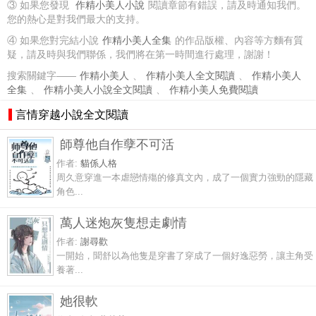
③ 如果您發現
作精小美人小說
閱讀章節有錯誤，請及時通知我們。
您的熱心是對我們最大的支持。
④ 如果您對完結小說
作精小美人全集
的作品版權、內容等方麵有質
疑，請及時與我們聯係，我們將在第一時間進行處理，謝謝！
搜索關鍵字——
作精小美人
、
作精小美人全文閱讀
、
作精小美人
全集
、
作精小美人小說全文閱讀
、
作精小美人免費閱讀
言情穿越小說全文閱讀
師尊他自作孽不可活
作者:
貓係人格
周久意穿進一本虐戀情殤的修真文內，成了一個實力強勁的隱藏
角色...
萬人迷炮灰隻想走劇情
作者:
謝尋歡
一開始，聞舒以為他隻是穿書了穿成了一個好逸惡勞，讓主角受
養著...
她很軟