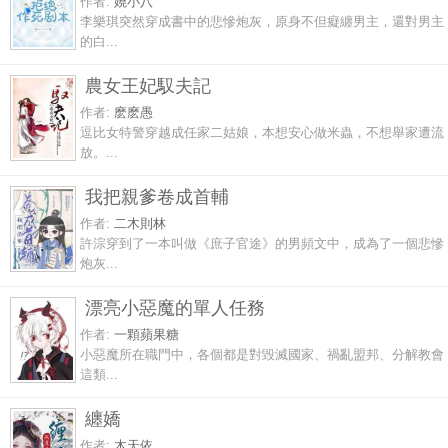
作者:
嬈小八
李樂琪突然穿成書中的悲慘炮灰，原身不但癡纏男主，還對男主
的白...
農女王妃馭夫記
作者:
麽麽愚
逗比女特警穿越成任家二姑娘，本想安心做米蟲，不想舉家遭流
放。...
我把親爹卷成首輔
作者:
二木則林
許淙穿到了一本叫做《庶子官途》的男頻文中，成為了一個悲慘
炮灰...
漂亮小惡魔的單人任務
作者:
一顆蘋果糖
小惡魔所在職門中，各個都是對毀滅國家、禍亂盟邦、分解教會
這類...
纏嬌
作者:
木天依