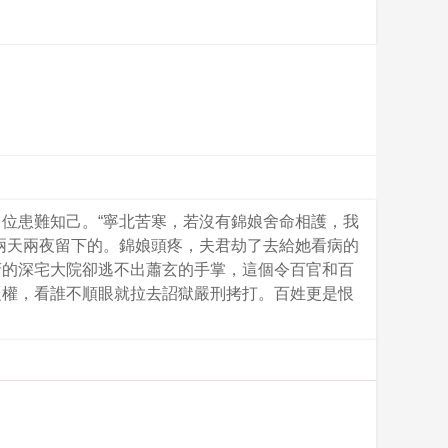
位患難知己。“寧北苦寒，若沒有錦娘舍命相護，我
兩天兩夜留下的。錦娘頭疼，夫君劫了去給她看病的
府的深宅大院卻逃不出蕭玄的手掌，這個令百官和百
之權，看誰不順眼就拉去詔獄嚴刑拷打。百姓更是恨