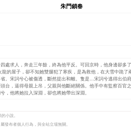
朱門鎖春
四處求人，奔走三年餘，終為他平反。可回京時，他身邊卻多了
火龍的屋子，卻不知她雙腿犯了寒疾，是為救他，在大雪中跪了
不省。宋詞兮心被傷透，斷然提出和離。隻是…宋詞兮逃得出伯
斷頭台，逼得母親上吊，父親與他斷絕關係。他手中有監察百官
詞兮，他將她拉入深淵，卻也將她帶出深淵。
類的小說。
，屬發布者個人行為，與全站立場無關。