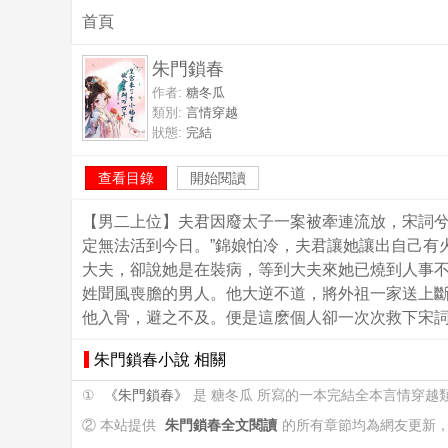
首頁
朱門鎖春
作者:
糖冬瓜
類別:
言情穿越
狀態:
完結
查看目錄
開始閱讀
【男二上位】夫君因廢太子一案被牽連流放，宋詞兮
定無法活到今日。”錦娘怕冷，夫君讓她讓出自己有
大夫，卻說她是在裝病，等到大夫來她已燒到人事
姓聞風喪膽的男人。他大逆不道，將外祖一家送上
他入骨，避之不及。便是這麽個人卻一次次救下宋
朱門鎖春小說 相關
①
《朱門鎖春》
是 糖冬瓜 所寫的一本完結全本言情穿越
② 本站提供
朱門鎖春全文閱讀
的所有章節均為網友更新