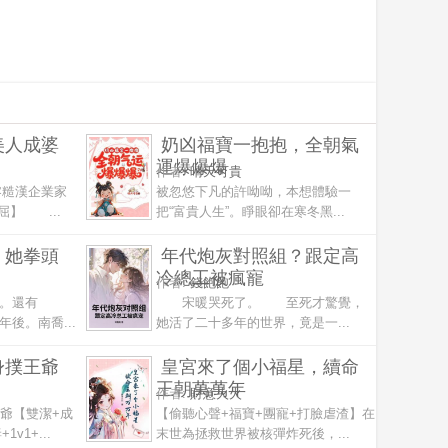
美人成婆
奶凶福寶一抱抱，全朝氣
運爆爆爆
作者:
晴天可貴
糙漢企業家
被忽悠下凡的許呦呦，本想體驗一
屈】 ...
把“富貴人生”。睜眼卻在寒冬黑...
，她拳頭
年代炮灰對照組？跟定高
冷總工被瘋寵
作者:
錢飽飽
。還有
宋暖哭死了。 至死才驚覺，
後。南喬...
她活了二十多年的世界，竟是一...
身撲王爺
皇宮來了個小福星，續命
王朝萬萬年
作者:
財意火火
王爺【雙潔+成
【偷聽心聲+福寶+團寵+打臉虐渣】在
v1+...
末世為拯救世界被核彈炸死後，...