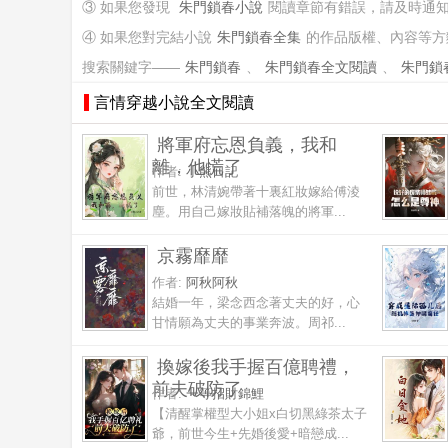
③ 如果您發現
朱門鎖春小說
閱讀章節有錯誤，請及時通
④ 如果您對完結小說
朱門鎖春全集
的作品版權、內容等方
搜索關鍵字——
朱門鎖春
、
朱門鎖春全文閱讀
、
朱門鎖
言情穿越小說全文閱讀
將軍府忘恩負義，我和
離，他慌了
作者:
小熊日記
前世，林清婉帶著十裏紅妝嫁給傅淩
塵。用自己嫁妝貼補落魄的將軍...
京霧靡靡
作者:
阿秋阿秋
結婚一年，梁念西念著丈夫的好，心
甘情願為丈夫的事業奔波。周祁...
換嫁後我手握百億聘禮，
前夫破防了
作者:
一等招財錦鯉
【清醒掌權型大小姐x白切黑綠茶太子
爺，前世今生+先婚後愛+暗戀成...