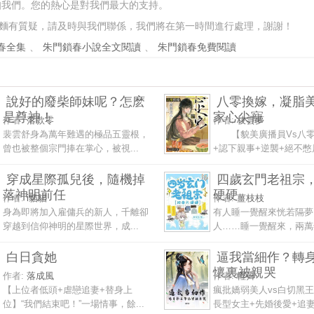
知我們。您的熱心是對我們最大的支持。
麵有質疑，請及時與我們聯係，我們將在第一時間進行處理，謝謝！
春全集
、
朱門鎖春小說全文閱讀
、
朱門鎖春免費閱讀
說好的廢柴師妹呢？怎麽
八零換嫁，凝脂
是尊神！
家心尖寵
作者:
落款零
作者:
枝雲夢
裴雲舒身為萬年難遇的極品五靈根，
【貌美廣播員Vs八零
曾也被整個宗門捧在掌心，被視...
+認下親事+逆襲+絕不憋
穿成星際孤兒後，隨機掉
四歲玄門老祖宗
落神明前任
硬硬
作者:
i貓貓
作者:
薑枝枝
身為即將加入雇傭兵的新人，千離卻
有人睡一覺醒來恍若隔夢
穿越到信仰神明的星際世界，成...
人……睡一覺醒來，兩萬年
白日貪她
逼我當細作？轉
懷裏被親哭
作者:
落成風
作者:
輕霽
【上位者低頭+虐戀追妻+替身上
瘋批嬌弱美人vs白切黑
位】“我們結束吧！”一場情事，餘...
長型女主+先婚後愛+追妻+1