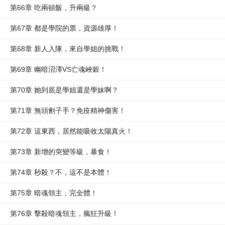
第66章 吃兩頓飯，升兩級？
第67章 都是學院的票，資源雄厚！
第68章 新人入隊，來自學姐的挑戰！
第69章 幽暗沼澤VS亡魂峽穀！
第70章 她到底是學姐還是學妹啊？
第71章 無頭劊子手？免疫精神傷害！
第72章 這東西，居然能吸收太陽真火！
第73章 新增的突變等級，暴食！
第74章 秒殺？不，這不是本體！
第75章 暗魂領主，完全體！
第76章 擊殺暗魂領主，瘋狂升級！