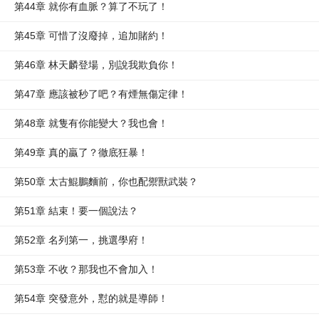
第44章 就你有血脈？算了不玩了！
第45章 可惜了沒廢掉，追加賭約！
第46章 林天麟登場，別說我欺負你！
第47章 應該被秒了吧？有煙無傷定律！
第48章 就隻有你能變大？我也會！
第49章 真的贏了？徹底狂暴！
第50章 太古鯤鵬麵前，你也配禦獸武裝？
第51章 結束！要一個說法？
第52章 名列第一，挑選學府！
第53章 不收？那我也不會加入！
第54章 突發意外，懟的就是導師！