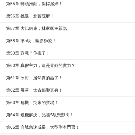
第55章 轉頭推翻，彪悍潑婦！
第56章 挑選，北蒼院府！
第57章 大比結束，林家家主親臨！
第58章 準s級，幽影獅鷲！
第59章 對戰？你瘋了！
第60章 真假主力，這是青銅的實力？
第61章 冰封，居然真的贏了！
第62章 展露，太古鯤鵬真身！
第63章 危機！突來的救場！
第64章 危機解決，品嚐S級禦獸肉！
第65章 血脈急速成長，大型副本門票！