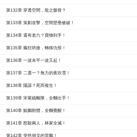
第132章 穿透空間，龍之骸骨？
第133章 策劃攻擊，空間壁壘被破！
第134章 還有老六？寶物到手！
第135章 瘋狂哄搶，轉移仇恨！
第136章 一波未平一波又起！
第137章 二選一？無力的夜吹雪！
第138章 陽謀？死而複生！
第139章 宋紫嫣離隊，全麵出手！
第140章 鯤鵬附體，全麵覺醒！
第141章 怒殺兩人，林家全滅！
第142章 突然倒戈的雷鵬！