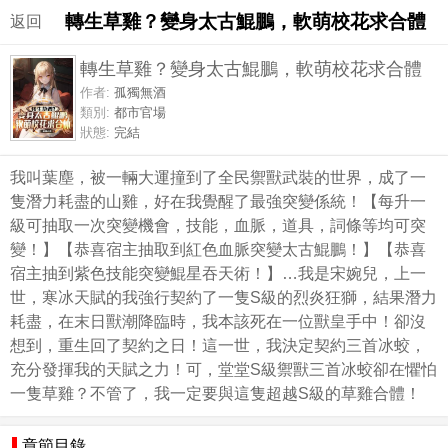
轉生草雞？變身太古鯤鵬，軟萌校花求合體
返回
轉生草雞？變身太古鯤鵬，軟萌校花求合體
作者:
孤獨無酒
類別:
都市官場
狀態:
完結
我叫葉塵，被一輛大運撞到了全民禦獸武裝的世界，成了一
隻潛力耗盡的山雞，好在我覺醒了最強突變係統！【每升一
級可抽取一次突變機會，技能，血脈，道具，詞條等均可突
變！】【恭喜宿主抽取到紅色血脈突變太古鯤鵬！】【恭喜
宿主抽到紫色技能突變鯤星吞天術！】…我是宋婉兒，上一
世，寒冰天賦的我強行契約了一隻S級的烈炎狂獅，結果潛力
耗盡，在末日獸潮降臨時，我本該死在一位獸皇手中！卻沒
想到，重生回了契約之日！這一世，我決定契約三首冰蛟，
充分發揮我的天賦之力！可，堂堂S級禦獸三首冰蛟卻在懼怕
一隻草雞？不管了，我一定要與這隻超越S級的草雞合體！
章節目錄