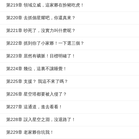
第219章 領域立威，這家夥在扮豬吃虎！
第220章 去抓個星耀吧，你還真來？
第221章 吵死了，沒實力叫什麽呢？
第222章 抓到你了小家夥！一下選三個？
第223章 居然有礦脈！目標明確了！
第224章 幾位，這裏不讓睡覺！
第225章 支援？ 我這不來了嗎？
第226章 星空塔都要被入侵了？
第227章 這通道，進去看看！
第228章 誤入星空之淵，沒退路了！
第229章 老家夥你坑我！