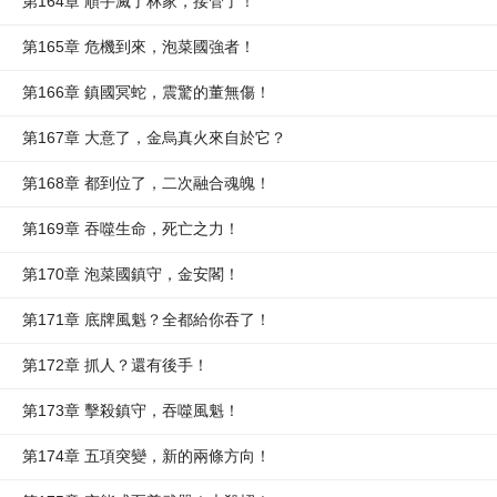
第164章 順手滅了林家，接管了！
第165章 危機到來，泡菜國強者！
第166章 鎮國冥蛇，震驚的董無傷！
第167章 大意了，金烏真火來自於它？
第168章 都到位了，二次融合魂魄！
第169章 吞噬生命，死亡之力！
第170章 泡菜國鎮守，金安閣！
第171章 底牌風魁？全都給你吞了！
第172章 抓人？還有後手！
第173章 擊殺鎮守，吞噬風魁！
第174章 五項突變，新的兩條方向！