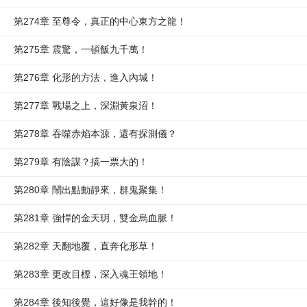
第274章 至尊令，真正的中心東方之龍！
第275章 震驚，一頓飯九千萬！
第276章 化形的方法，進入內城！
第277章 戰場之上，深淵黃泉沼！
第278章 吞噬赤焰本源，還有探測儀？
第279章 有陰謀？搞一票大的！
第280章 鬧出點動靜來，群鬼聚集！
第281章 強悍的金天玥，雙金烏血脈！
第282章 天翻地覆，直奔化形草！
第283章 更改目標，深入魂王領地！
第284章 後知後覺，這好像是我幹的！