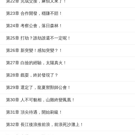
第22章 完成交接，麻煩又來了！
第23章 合作開發，穩賺不賠！
第24章 考察公會，落日森林！
第25章 打劫？誰劫誰還不一定呢！
第26章 新突變！感知突變？！
第27章 白撿的經驗，太陽真火！
第28章 戲耍，終於發現了？
第29章 選定了，龍夏禦獸師公會！
第30章 人不可貌相，山雞終變鳳凰！
第31章 頂尖待遇，開始刷級！
第32章 長江後浪推前浪，前浪死沙灘上！