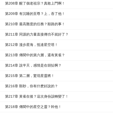
第208章 醒了個老祖宗？真敢上門啊！
第209章 有沉睡的至尊？上，吞了他！
第210章 最高難度的任務？順路的事！
第211章 同源的力量直接傳功不就好了？
第212章 漫步星海，抵達星空塔！
第213章 傳聞中的第六層，還有黃雀？
第214章 說半天，感情是在胡扯啊？
第215章 第二層，驚現星靈將！
第216章 顆秒，你有什麽好說的？
第217章 黃雀在後？這次身份該轉變了！
第218章 傳聞中的星空之靈？幹他！