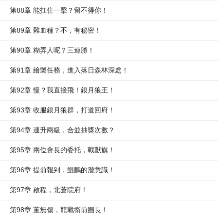
第88章 能扛住一擊？留不得你！
第89章 雜血種？不，有秘密！
第90章 糊弄人呢？三連勝！
第91章 繪製任務，進入落日森林深處！
第92章 慢？我直接飛！銀月狼王！
第93章 收服銀月狼群，打道回府！
第94章 連升兩級，合並抽獎次數？
第95章 兩位會長的委托，戰獸旗！
第96章 提前報到，鯤鵬的潛意識！
第97章 啟程，北蒼院府！
第98章 董無傷，龍戰衛前團長！