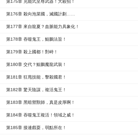
第175章 充能式至尊武器！大殺招！
第176章 殺向泡菜國，滅國計劃……
第177章 來自龍夏？血脈能力具象化！
第178章 吞噬鬼王，鯤鵬法旨！
第179章 殺上國都！對峙！
第180章 交代？鯤鵬魔龍武裝！
第181章 狂甩技能，擊殺國君！
第182章 驚天陰謀，複活鬼王！
第183章 黑暗禦獸師，真是皮厚啊！
第184章 吞噬鬼王複活！領域之威！
第185章 接連戲耍，弱點所在！