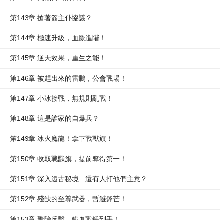
第143章 搶著簽主仆協議？
第144章 極速升級，血脈進階！
第145章 逆天效果，重生之能！
第146章 被趕出來的雷鵬，公會戰場！
第147章 小冰接戰，無規則亂戰！
第148章 這是誰家的自爆兵？
第149章 冰火魔龍！拿下戰獸旗！
第150章 收取戰獸旗，提前奪得第一！
第151章 深入遠古秘境，還有人打他們主意？
第152章 殘缺的至尊武器，暫避鋒芒！
第153章 驚險反擊，鐵血戰錘到手！