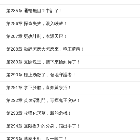
第285章 通暢無阻？中計了！
第286章 探查失效，混入峽穀！
第287章 更改計劃，本源天燈！
第288章 動靜怎麽大怎麽來，魂王蘇醒！
第289章 支開魂王，接下來輪到你了！
第290章 碰上勁敵了，領地守護者！
第291章 拿下胚胎，直奔黃泉沼！
第292章 黃泉沼亂鬥，毒瘴鬼王突破！
第293章 收獲化形草，新的危機！
第294章 無限提升的分身，該出手了！
第295章 葉塵出動，以一敵二！