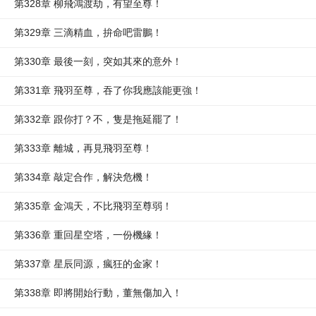
第328章 柳飛鴻渡劫，有望至尊！
第329章 三滴精血，拚命吧雷鵬！
第330章 最後一刻，突如其來的意外！
第331章 飛羽至尊，吞了你我應該能更強！
第332章 跟你打？不，隻是拖延罷了！
第333章 離城，再見飛羽至尊！
第334章 敲定合作，解決危機！
第335章 金鴻天，不比飛羽至尊弱！
第336章 重回星空塔，一份機緣！
第337章 星辰同源，瘋狂的金家！
第338章 即將開始行動，董無傷加入！