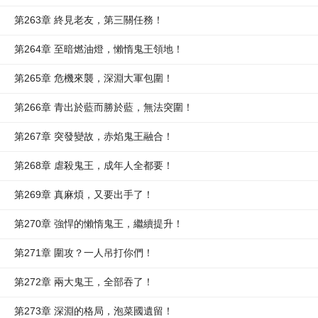
第263章 終見老友，第三關任務！
第264章 至暗燃油燈，懶惰鬼王領地！
第265章 危機來襲，深淵大軍包圍！
第266章 青出於藍而勝於藍，無法突圍！
第267章 突發變故，赤焰鬼王融合！
第268章 虐殺鬼王，成年人全都要！
第269章 真麻煩，又要出手了！
第270章 強悍的懶惰鬼王，繼續提升！
第271章 圍攻？一人吊打你們！
第272章 兩大鬼王，全部吞了！
第273章 深淵的格局，泡菜國遺留！