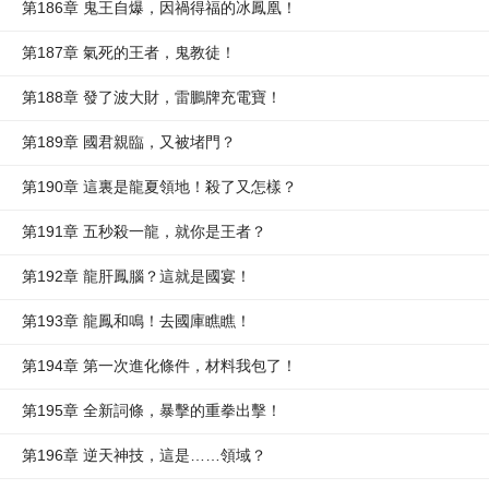
第186章 鬼王自爆，因禍得福的冰鳳凰！
第187章 氣死的王者，鬼教徒！
第188章 發了波大財，雷鵬牌充電寶！
第189章 國君親臨，又被堵門？
第190章 這裏是龍夏領地！殺了又怎樣？
第191章 五秒殺一龍，就你是王者？
第192章 龍肝鳳腦？這就是國宴！
第193章 龍鳳和鳴！去國庫瞧瞧！
第194章 第一次進化條件，材料我包了！
第195章 全新詞條，暴擊的重拳出擊！
第196章 逆天神技，這是……領域？