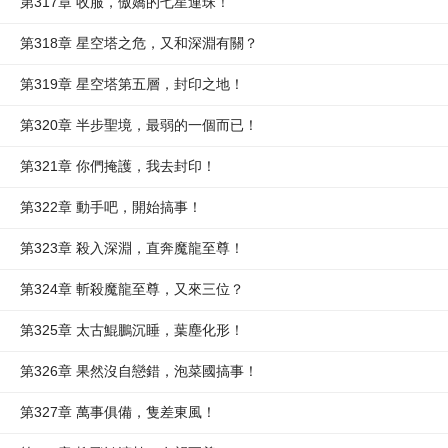
第317章 收服，傲嬌的七星連珠！
第318章 星空塔之危，又和深淵有關？
第319章 星空塔第五層，封印之地！
第320章 半步聖境，最弱的一個而已！
第321章 你們掩護，我去封印！
第322章 動手吧，開始搞事！
第323章 殺入深淵，直奔魔龍至尊！
第324章 斬殺魔龍至尊，又來三位？
第325章 太古鯤鵬沉睡，葉塵化形！
第326章 果然沒自戀錯，泡菜國搞事！
第327章 萬事俱備，隻差東風！