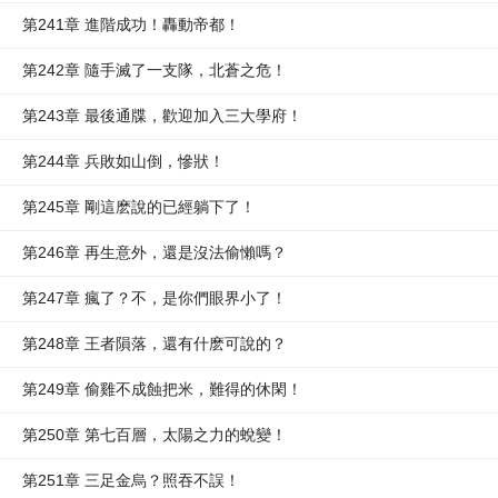
第241章 進階成功！轟動帝都！
第242章 隨手滅了一支隊，北蒼之危！
第243章 最後通牒，歡迎加入三大學府！
第244章 兵敗如山倒，慘狀！
第245章 剛這麽說的已經躺下了！
第246章 再生意外，還是沒法偷懶嗎？
第247章 瘋了？不，是你們眼界小了！
第248章 王者隕落，還有什麽可說的？
第249章 偷雞不成蝕把米，難得的休閑！
第250章 第七百層，太陽之力的蛻變！
第251章 三足金烏？照吞不誤！