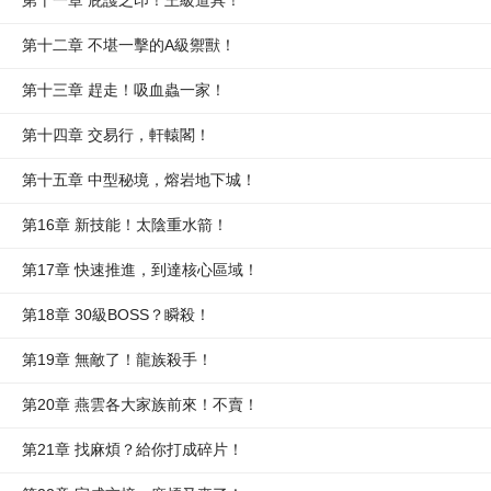
第十一章 庇護之印！王級道具！
第十二章 不堪一擊的A級禦獸！
第十三章 趕走！吸血蟲一家！
第十四章 交易行，軒轅閣！
第十五章 中型秘境，熔岩地下城！
第16章 新技能！太陰重水箭！
第17章 快速推進，到達核心區域！
第18章 30級BOSS？瞬殺！
第19章 無敵了！龍族殺手！
第20章 燕雲各大家族前來！不賣！
第21章 找麻煩？給你打成碎片！