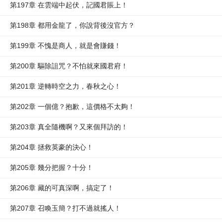
第197章 在雲端中起伏，記國君賬上！
第198章 都用金龍了，你說背後沒官方？
第199章 不愧是商人，就是會賺錢！
第200章 驅除詛咒？不怕就來國君府！
第201章 逆轉時空之力，春秋之心！
第202章 一個億？抱歉，這價格不太夠！
第203章 真全隨機啊？又來個拜訪的！
第204章 拯救英豪的決心！
第205章 幾分把握？十分！
第206章 藏的可真深啊，搞定了！
第207章 召喚玉簡？打不過就搖人！