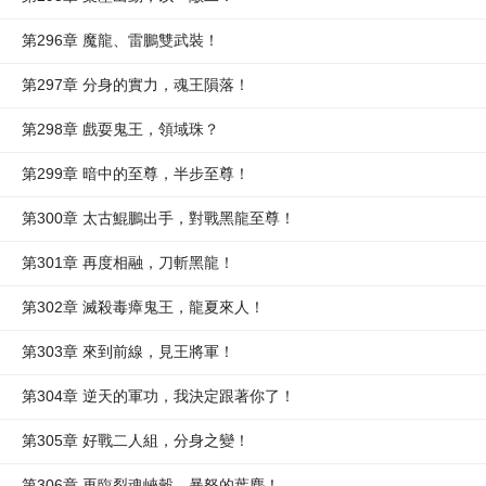
第296章 魔龍、雷鵬雙武裝！
第297章 分身的實力，魂王隕落！
第298章 戲耍鬼王，領域珠？
第299章 暗中的至尊，半步至尊！
第300章 太古鯤鵬出手，對戰黑龍至尊！
第301章 再度相融，刀斬黑龍！
第302章 滅殺毒瘴鬼王，龍夏來人！
第303章 來到前線，見王將軍！
第304章 逆天的軍功，我決定跟著你了！
第305章 好戰二人組，分身之變！
第306章 再臨裂魂峽穀，暴怒的葉塵！