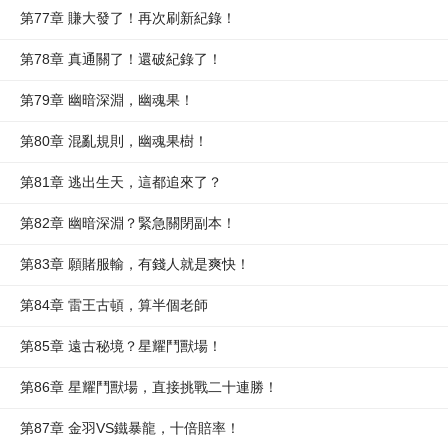
第77章 賺大發了！再次刷新紀錄！
第78章 真通關了！還破紀錄了！
第79章 幽暗深淵，幽魂果！
第80章 混亂規則，幽魂果樹！
第81章 逃出生天，這都追來了？
第82章 幽暗深淵？緊急關閉副本！
第83章 願賭服輸，有錢人就是爽快！
第84章 雷王古頓，算半個老師
第85章 遠古秘境？星耀鬥獸場！
第86章 星耀鬥獸場，直接挑戰二十連勝！
第87章 金羽VS鐵暴龍，十倍賠率！