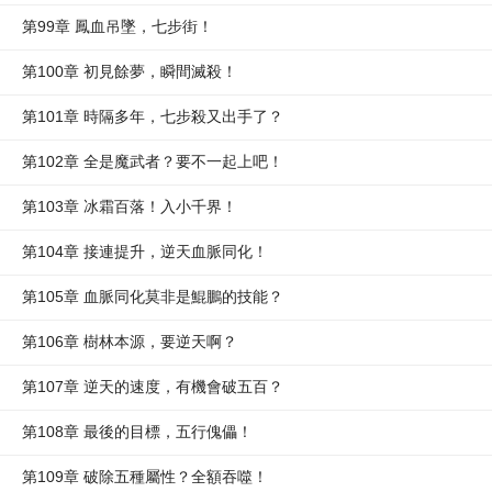
第99章 鳳血吊墜，七步街！
第100章 初見餘夢，瞬間滅殺！
第101章 時隔多年，七步殺又出手了？
第102章 全是魔武者？要不一起上吧！
第103章 冰霜百落！入小千界！
第104章 接連提升，逆天血脈同化！
第105章 血脈同化莫非是鯤鵬的技能？
第106章 樹林本源，要逆天啊？
第107章 逆天的速度，有機會破五百？
第108章 最後的目標，五行傀儡！
第109章 破除五種屬性？全額吞噬！