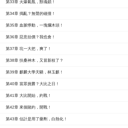
第33章 火爆氣氛，獸魂鎖！
第34章 搗亂？無聲的碰撞！
第35章 血脈悸動，一塊爛木頭！
第36章 惡意抬價？我也會！
第37章 坑一大把，爽了！
第38章 扶桑神木，又冒新枝了？
第39章 麒麟大學天驕，林玉麒！
第40章 當眾挑釁？大比之日！
第41章 大比開始，約戰！
第42章 來個賭約，開戰！
第43章 估計是用了藥劑，白熱化！