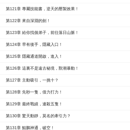
第121章 專屬技能書，逆天的壓製效果！
第122章 來自深淵的劍！
第123章 給你找個弟子，前往落日山脈！
第124章 早有後手，隱藏入口！
第125章 隱藏通道開啟，進入！
第126章 這裏不是遠古秘境，獸潮暴動！
第127章 主動吸引，一挑十？
第128章 先秒一隻，借力打力！
第129章 最終戰績，連殺五隻！
第130章 驚天動靜，莫名的牽引力？
第131章 鯤鵬神通，破空！