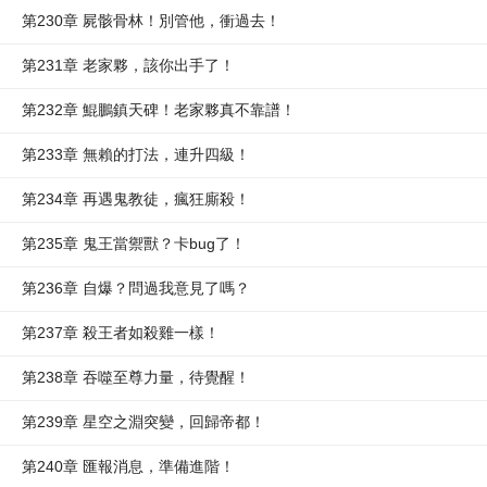
第230章 屍骸骨林！別管他，衝過去！
第231章 老家夥，該你出手了！
第232章 鯤鵬鎮天碑！老家夥真不靠譜！
第233章 無賴的打法，連升四級！
第234章 再遇鬼教徒，瘋狂廝殺！
第235章 鬼王當禦獸？卡bug了！
第236章 自爆？問過我意見了嗎？
第237章 殺王者如殺雞一樣！
第238章 吞噬至尊力量，待覺醒！
第239章 星空之淵突變，回歸帝都！
第240章 匯報消息，準備進階！