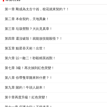
第一章 剛成為太古十凶，校花就來契約？！
第二章 本命契約，天地異象！
第三章 垃圾禦獸？大比見真章！
第四章 還沒破殼！就能放技能殺怪？！
第五章 鯤星吞天術！出世！
第六章 以一敵二！秒殺精英凶獸！
第七章 3級！再次抽到紅色突變！
第八章 你帶隻草雞來幹什麽？！
第九章 賭約！牛頭人副本！
第十章再度升級！紅色突變！