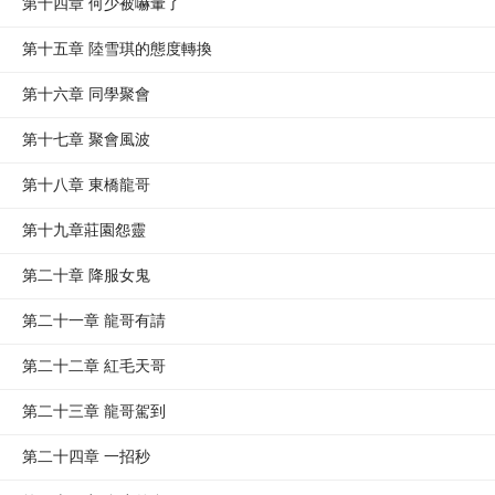
第十四章 何少被嚇暈了
第十五章 陸雪琪的態度轉換
第十六章 同學聚會
第十七章 聚會風波
第十八章 東橋龍哥
第十九章莊園怨靈
第二十章 降服女鬼
第二十一章 龍哥有請
第二十二章 紅毛天哥
第二十三章 龍哥駕到
第二十四章 一招秒