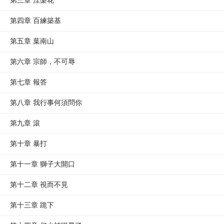
第三章 涅槃花
第四章 百練築基
第五章 葉南山
第六章 宗師，不可辱
第七章 報答
第八章 我行事何須問你
第九章 滾
第十章 暴打
第十一章 獅子大開口
第十二章 視而不見
第十三章 跪下