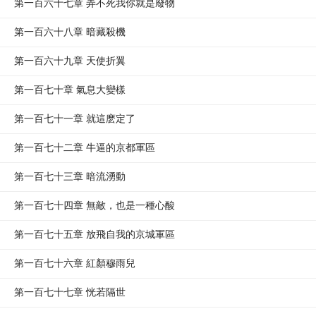
第一百六十七章 弄不死我你就是廢物
第一百六十八章 暗藏殺機
第一百六十九章 天使折翼
第一百七十章 氣息大變樣
第一百七十一章 就這麽定了
第一百七十二章 牛逼的京都軍區
第一百七十三章 暗流湧動
第一百七十四章 無敵，也是一種心酸
第一百七十五章 放飛自我的京城軍區
第一百七十六章 紅顏穆雨兒
第一百七十七章 恍若隔世