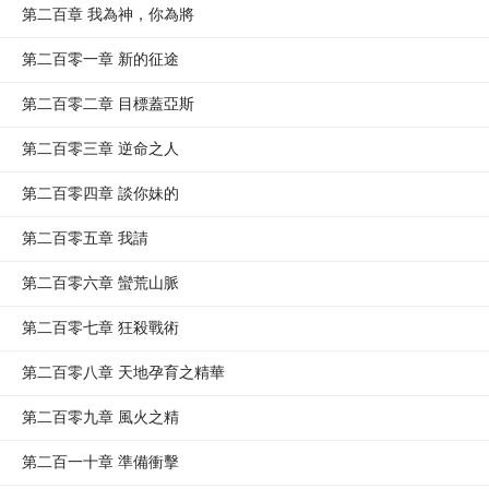
第二百章 我為神，你為將
第二百零一章 新的征途
第二百零二章 目標蓋亞斯
第二百零三章 逆命之人
第二百零四章 談你妹的
第二百零五章 我請
第二百零六章 蠻荒山脈
第二百零七章 狂殺戰術
第二百零八章 天地孕育之精華
第二百零九章 風火之精
第二百一十章 準備衝擊