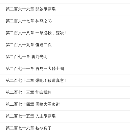
第二百六十六章 開啟爭霸場
第二百六十七章 神尊之恥
第二百六十八章 一擊必殺，雙殺！
第二百六十九章 傻逼二次
第二百七十章 審判光明
第二百七十一章 再見三大騎士團
第二百七十二章 爆吧！殺道真意！
第二百七十三章 能奈我何
第二百七十四章 黑暗大召喚術
第二百七十五章 入主爭霸場
第二百七十六章 被欺負了