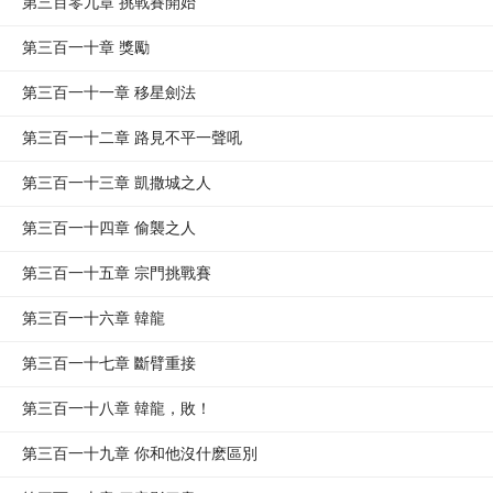
第三百零九章 挑戰賽開始
第三百一十章 獎勵
第三百一十一章 移星劍法
第三百一十二章 路見不平一聲吼
第三百一十三章 凱撒城之人
第三百一十四章 偷襲之人
第三百一十五章 宗門挑戰賽
第三百一十六章 韓龍
第三百一十七章 斷臂重接
第三百一十八章 韓龍，敗！
第三百一十九章 你和他沒什麽區別