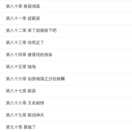
第八十章 夜探湖底
第八十一章 趕屍派
第八十二章 來了就都留下吧
第八十三章 你死定了
第八十四章 被發現的漁翁
第八十五章 險地
第八十六章 似曾相識之沙拉維爾
第八十七章 鍛器
第八十八章 又名絕情
第八十九章 殺伐神兵
第九十章 要栽了