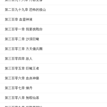
第二百九十九章 恐怖的後山
第三百章 血靈神液
第三百零一章 我要挑戰你
第三百零二章 沙漠巨蠍
第三百零三章 方天傭兵團
第三百零四章 故人
第三百零五章 巨蠍王者
第三百零六章 血炎神藥
第三百零七章 煉丹
第三百零八章 無暇仙基