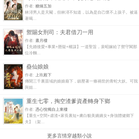
作者:
糖煵五加
林潯男人是天閹，但林潯不知道，以為是自己懷不上孩子。被逼
著喝...
禦賜女刑司：夫君借刀一用
作者:
晝月樓
【先婚後愛+事業+懸疑+權謀】一道聖旨，裴昭嫁給了禦守閣那
位冷麵...
蠱仙娘娘
作者:
上玖殿下
傳聞三千裏苗域的娘娘廟下，鎮壓著一條禍世的青蛇大妖。可我
與姐...
重生七零，掏空渣爹資產轉身下鄉
作者:
憑心悅獨自上東樓
【重生+空間+虐渣+家長裏短+膚白貌美嬌嬌女+身強體健鄉下
夫】（架...
更多言情穿越類小說