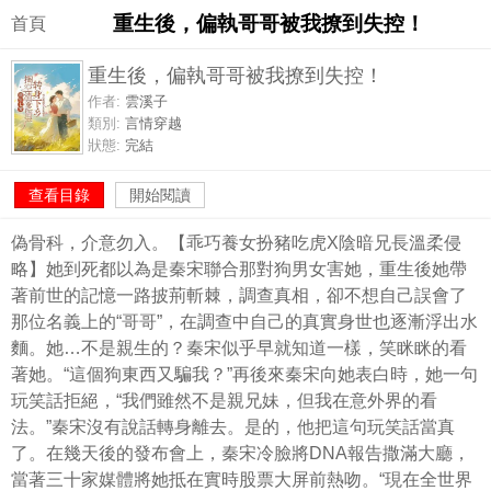
重生後，偏執哥哥被我撩到失控！
首頁
重生後，偏執哥哥被我撩到失控！
作者:
雲溪子
類別:
言情穿越
狀態:
完結
查看目錄
開始閱讀
偽骨科，介意勿入。【乖巧養女扮豬吃虎X陰暗兄長溫柔侵
略】她到死都以為是秦宋聯合那對狗男女害她，重生後她帶
著前世的記憶一路披荊斬棘，調查真相，卻不想自己誤會了
那位名義上的“哥哥”，在調查中自己的真實身世也逐漸浮出水
麵。她…不是親生的？秦宋似乎早就知道一樣，笑眯眯的看
著她。“這個狗東西又騙我？”再後來秦宋向她表白時，她一句
玩笑話拒絕，“我們雖然不是親兄妹，但我在意外界的看
法。”秦宋沒有說話轉身離去。是的，他把這句玩笑話當真
了。在幾天後的發布會上，秦宋冷臉將DNA報告撒滿大廳，
當著三十家媒體將她抵在實時股票大屏前熱吻。“現在全世界