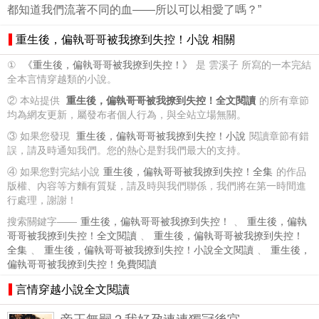
都知道我們流著不同的血——所以可以相愛了嗎？”
重生後，偏執哥哥被我撩到失控！小說 相關
①
《重生後，偏執哥哥被我撩到失控！》
是 雲溪子 所寫的一本完結
全本言情穿越類的小說。
② 本站提供
重生後，偏執哥哥被我撩到失控！全文閱讀
的所有章節
均為網友更新，屬發布者個人行為，與全站立場無關。
③ 如果您發現
重生後，偏執哥哥被我撩到失控！小說
閱讀章節有錯
誤，請及時通知我們。您的熱心是對我們最大的支持。
④ 如果您對完結小說
重生後，偏執哥哥被我撩到失控！全集
的作品
版權、內容等方麵有質疑，請及時與我們聯係，我們將在第一時間進
行處理，謝謝！
搜索關鍵字——
重生後，偏執哥哥被我撩到失控！
、
重生後，偏執
哥哥被我撩到失控！全文閱讀
、
重生後，偏執哥哥被我撩到失控！
全集
、
重生後，偏執哥哥被我撩到失控！小說全文閱讀
、
重生後，
偏執哥哥被我撩到失控！免費閱讀
言情穿越小說全文閱讀