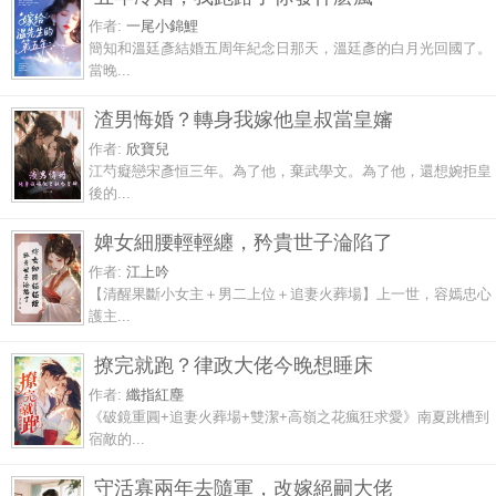
作者:
一尾小錦鯉
簡知和溫廷彥結婚五周年紀念日那天，溫廷彥的白月光回國了。
當晚...
渣男悔婚？轉身我嫁他皇叔當皇嬸
作者:
欣寶兒
江芍癡戀宋彥恒三年。為了他，棄武學文。為了他，還想婉拒皇
後的...
婢女細腰輕輕纏，矜貴世子淪陷了
作者:
江上吟
【清醒果斷小女主＋男二上位＋追妻火葬場】上一世，容嫣忠心
護主...
撩完就跑？律政大佬今晚想睡床
作者:
纖指紅塵
《破鏡重圓+追妻火葬場+雙潔+高嶺之花瘋狂求愛》南夏跳槽到
宿敵的...
守活寡兩年去隨軍，改嫁絕嗣大佬