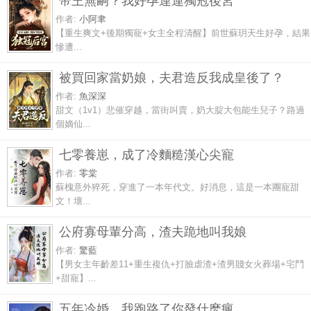
帝王無嗣？我好孕連連獨冠後宮
作者:
小阿聿
【重生爽文+後期獨寵+女主全程清醒】前世蘇玥天生好孕，結果
慘遭...
被買回家當奶娘，夫君造反我成皇後了？
作者:
魚深深
甜文（1v1）悲催穿越，當街叫賣，奶大腚大包能生兒子？路過
個嫡仙...
七零養崽，成了冷麵糙漢心尖寵
作者:
零棠
蘇槐意外猝死，穿進了一本年代文。好消息，這是一本團寵甜
文！壞...
公府寡母輩分高，渣夫跪地叫我娘
作者:
驚藍
【男女主年齡差11+重生複仇+打臉虐渣+渣男賤女火葬場+宅鬥
+甜寵】...
五年冷婚，我跑路了你發什麽瘋