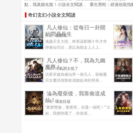
點，我真能化龍！小說全文閱讀
、
重生黑蛇：經過祖龍指
奇幻玄幻小說全文閱讀
凡人修仙：從每日一卦開
始問鼎長生
作者:
花勝花
魂越天玄大陸，林寒謀劃幾十年才求
得修仙功法，原以為能走上人上...
凡人修仙？不，我為九幽
魔尊！
作者:
冷氣調太低了
沈夜穿越為修仙界一個凡人，卻被魔
宗女魔頭強製收成她徒弟的替身...
淪為廢柴後，我靠偷道成
仙！
作者:
喋血狂徒
“要麽雙修，要麽死，你選一個吧！”“大
姐，我都快廢了，你放過...