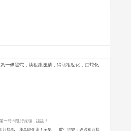
成為一條黑蛇，執祖龍逆鱗，得龍祖點化，由蛇化
第一時間進行處理，謝謝！
祖龍指點，我真能化龍！全集
、
重生黑蛇：經過祖龍指